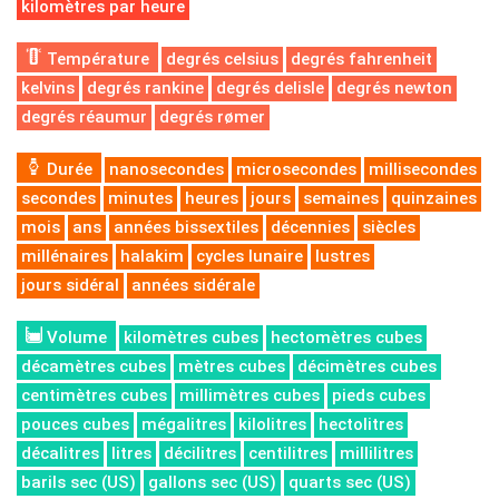
kilomètres par heure
Température
degrés celsius
degrés fahrenheit
kelvins
degrés rankine
degrés delisle
degrés newton
degrés réaumur
degrés rømer
Durée
nanosecondes
microsecondes
millisecondes
secondes
minutes
heures
jours
semaines
quinzaines
mois
ans
années bissextiles
décennies
siècles
millénaires
halakim
cycles lunaire
lustres
jours sidéral
années sidérale
Volume
kilomètres cubes
hectomètres cubes
décamètres cubes
mètres cubes
décimètres cubes
centimètres cubes
millimètres cubes
pieds cubes
pouces cubes
mégalitres
kilolitres
hectolitres
décalitres
litres
décilitres
centilitres
millilitres
barils sec (US)
gallons sec (US)
quarts sec (US)