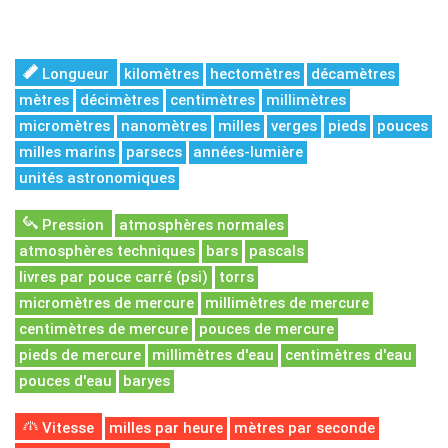
Longueur
kilomètres
hectomètres
décamètres
mètres
décimètres
centimètres
millimètres
micromètres
nanomètres
milles
verges
pieds
pouces
milles marins
parsecs
années-lumière
unités astronomiques
Pression
atmosphères normales
atmosphères techniques
bars
pascals
livres par pouce carré (psi)
torrs
micromètres de mercure
millimètres de mercure
centimètres de mercure
pouces de mercure
pieds de mercure
millimètres d'eau
centimètres d'eau
pouces d'eau
baryes
Vitesse
milles par heure
mètres par seconde