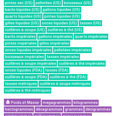
pintes sec (US)
pelletées (US)
boisseaux (US)
barils liquides (US)
gallons liquides (US)
quarts liquides (US)
pintes liquides (US)
gilles liquides (US)
onces liquides (US)
tasses (US)
cuillères à soupe (US)
cuillères à thé (US)
barils impériales
gallons impériales
quarts impériales
pintes impériales
gilles impériales
onces liquides impériales
pelletées impériales
boisseaux impériales
tasses impériales
cuillères à soupe impériales
cuillères à thé impériales
onces liquides (FDA)
tasses (FDA)
cuillères à soupe (FDA)
cuillères à thé (FDA)
tasses métriques
cuillères à soupe métriques
cuillères à thé métriques
Poids et Masse
megagrammes
kilogrammes
hectogrammes
décagrammes
grammes
décigrammes