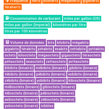
Fréquence
hertz
kilohertz
mégahertz
gigahertz
térahertz
Consommation de carburant
miles par gallon (US)
miles par gallon (Imperial)
kilomètres par litre
litres par 100 kilomètres
Volume de données
bits
kilobits
mégabits
gigabits
térabits
pétabits
exabits
zettabits
yottabits
octets
kilooctets
mégaoctets
gigaoctets
téraoctets
pétaoctets
exaoctets
zettaoctets
yottaoctets
kibibits (binaire)
mébibits (binaire)
gibibits (binaire)
tébibits (binaire)
pébibits (binaire)
exbibits (binaire)
zébibits (binaire)
yobibits (binaire)
kibioctets (binaire)
mébioctets (binaire)
gibioctets (binaire)
tébioctets (binaire)
pébioctets (binaire)
exbioctets (binaire)
zébioctets (binaire)
yobioctets (binaire)
nibbles