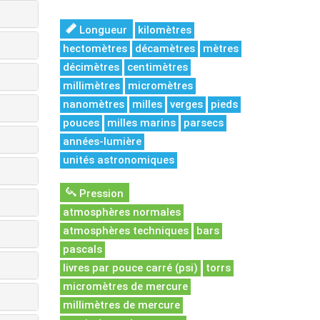
Longueur
kilomètres
hectomètres
décamètres
mètres
décimètres
centimètres
millimètres
micromètres
nanomètres
milles
verges
pieds
pouces
milles marins
parsecs
années-lumière
unités astronomiques
Pression
atmosphères normales
atmosphères techniques
bars
pascals
livres par pouce carré (psi)
torrs
micromètres de mercure
millimètres de mercure