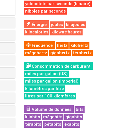
yobioctets par seconde (binaire)
nibbles par seconde
Énergie
joules
kilojoules
kilocalories
kilowattheures
Fréquence
hertz
kilohertz
mégahertz
gigahertz
térahertz
Consommation de carburant
miles par gallon (US)
miles par gallon (Imperial)
kilomètres par litre
litres par 100 kilomètres
Volume de données
bits
kilobits
mégabits
gigabits
térabits
pétabits
exabits