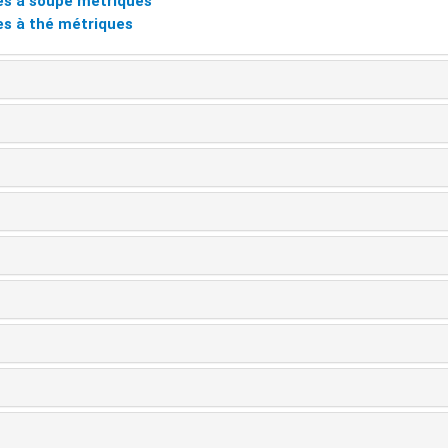
res à soupe métriques
res à thé métriques