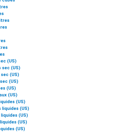
 cubes
tres
res
itres
tres
res
tres
res
sec (US)
s sec (US)
 sec (US)
 sec (US)
ées (US)
aux (US)
liquides (US)
 liquides (US)
 liquides (US)
liquides (US)
liquides (US)