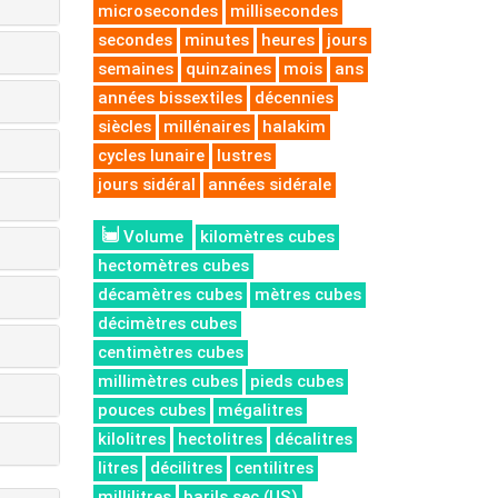
microsecondes
millisecondes
secondes
minutes
heures
jours
semaines
quinzaines
mois
ans
années bissextiles
décennies
siècles
millénaires
halakim
cycles lunaire
lustres
jours sidéral
années sidérale
Volume
kilomètres cubes
hectomètres cubes
décamètres cubes
mètres cubes
décimètres cubes
centimètres cubes
millimètres cubes
pieds cubes
pouces cubes
mégalitres
kilolitres
hectolitres
décalitres
litres
décilitres
centilitres
millilitres
barils sec (US)