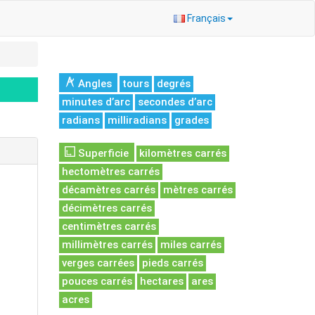
Français
Angles
tours
degrés
minutes d’arc
secondes d’arc
radians
milliradians
grades
Superficie
kilomètres carrés
hectomètres carrés
décamètres carrés
mètres carrés
décimètres carrés
centimètres carrés
millimètres carrés
miles carrés
verges carrées
pieds carrés
pouces carrés
hectares
ares
acres