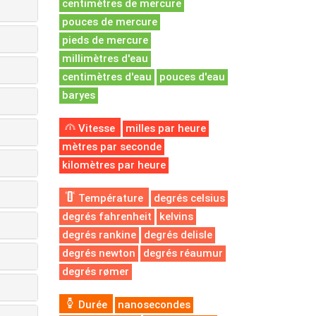
centimètres de mercure
pouces de mercure
pieds de mercure
millimètres d'eau
centimètres d'eau
pouces d'eau
baryes
Vitesse
milles par heure
mètres par seconde
kilomètres par heure
Température
degrés celsius
degrés fahrenheit
kelvins
degrés rankine
degrés delisle
degrés newton
degrés réaumur
degrés rømer
Durée
nanosecondes