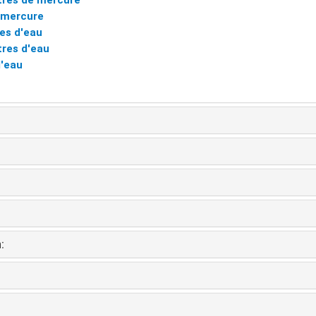
res de mercure
 mercure
res d'eau
res d'eau
'eau
: