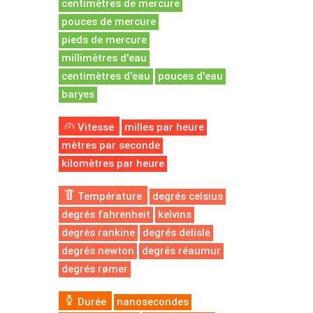
centimètres de mercure
pouces de mercure
pieds de mercure
millimètres d'eau
centimètres d'eau
pouces d'eau
baryes
Vitesse
milles par heure
mètres par seconde
kilomètres par heure
Température
degrés celsius
degrés fahrenheit
kelvins
degrés rankine
degrés delisle
degrés newton
degrés réaumur
degrés rømer
Durée
nanosecondes