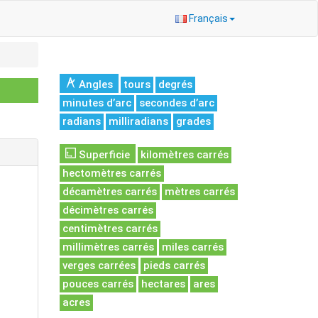
Français
Angles
tours
degrés
minutes d’arc
secondes d’arc
radians
milliradians
grades
Superficie
kilomètres carrés
hectomètres carrés
décamètres carrés
mètres carrés
décimètres carrés
centimètres carrés
millimètres carrés
miles carrés
verges carrées
pieds carrés
pouces carrés
hectares
ares
acres