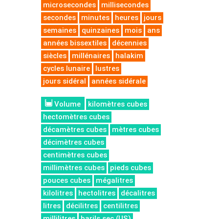
microsecondes
millisecondes
secondes
minutes
heures
jours
semaines
quinzaines
mois
ans
années bissextiles
décennies
siècles
millénaires
halakim
cycles lunaire
lustres
jours sidéral
années sidérale
Volume
kilomètres cubes
hectomètres cubes
décamètres cubes
mètres cubes
décimètres cubes
centimètres cubes
millimètres cubes
pieds cubes
pouces cubes
mégalitres
kilolitres
hectolitres
décalitres
litres
décilitres
centilitres
millilitres
barils sec (US)