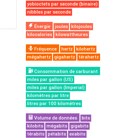
yobioctets par seconde (binaire)
nibbles par seconde
Énergie
joules
kilojoules
kilocalories
kilowattheures
Fréquence
hertz
kilohertz
mégahertz
gigahertz
térahertz
Consommation de carburant
miles par gallon (US)
miles par gallon (Imperial)
kilomètres par litre
litres par 100 kilomètres
Volume de données
bits
kilobits
mégabits
gigabits
térabits
pétabits
exabits