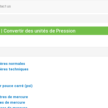
tact us
 Convertir des unités de Pression
ères normales
ères techniques
r pouce carré (psi)
tres de mercure
res de mercure