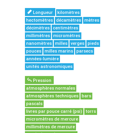
Longueur
kilomètres
hectomètres
décamètres
mètres
décimètres
centimètres
millimètres
micromètres
nanomètres
milles
verges
pieds
pouces
milles marins
parsecs
années-lumière
unités astronomiques
Pression
atmosphères normales
atmosphères techniques
bars
pascals
livres par pouce carré (psi)
torrs
micromètres de mercure
millimètres de mercure