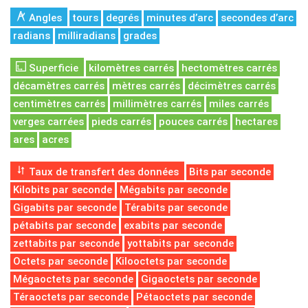
Angles
tours
degrés
minutes d’arc
secondes d’arc
radians
milliradians
grades
Superficie
kilomètres carrés
hectomètres carrés
décamètres carrés
mètres carrés
décimètres carrés
centimètres carrés
millimètres carrés
miles carrés
verges carrées
pieds carrés
pouces carrés
hectares
ares
acres
Taux de transfert des données
Bits par seconde
Kilobits par seconde
Mégabits par seconde
Gigabits par seconde
Térabits par seconde
pétabits par seconde
exabits par seconde
zettabits par seconde
yottabits par seconde
Octets par seconde
Kilooctets par seconde
Mégaoctets par seconde
Gigaoctets par seconde
Téraoctets par seconde
Pétaoctets par seconde