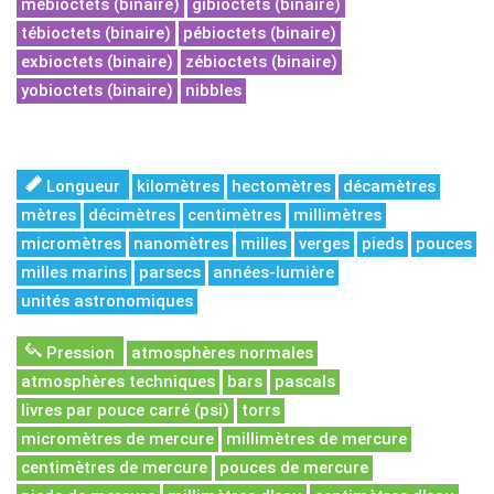
mébioctets (binaire)
gibioctets (binaire)
tébioctets (binaire)
pébioctets (binaire)
exbioctets (binaire)
zébioctets (binaire)
yobioctets (binaire)
nibbles
Longueur
kilomètres
hectomètres
décamètres
mètres
décimètres
centimètres
millimètres
micromètres
nanomètres
milles
verges
pieds
pouces
milles marins
parsecs
années-lumière
unités astronomiques
Pression
atmosphères normales
atmosphères techniques
bars
pascals
livres par pouce carré (psi)
torrs
micromètres de mercure
millimètres de mercure
centimètres de mercure
pouces de mercure