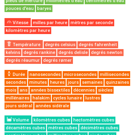
pieds de mercure
millimètres d'eau
centimètres d'eau
pouces d'eau
baryes
Vitesse
milles par heure
mètres par seconde
kilomètres par heure
Température
degrés celsius
degrés fahrenheit
kelvins
degrés rankine
degrés delisle
degrés newton
degrés réaumur
degrés rømer
Durée
nanosecondes
microsecondes
millisecondes
secondes
minutes
heures
jours
semaines
quinzaines
mois
ans
années bissextiles
décennies
siècles
millénaires
halakim
cycles lunaire
lustres
jours sidéral
années sidérale
Volume
kilomètres cubes
hectomètres cubes
décamètres cubes
mètres cubes
décimètres cubes