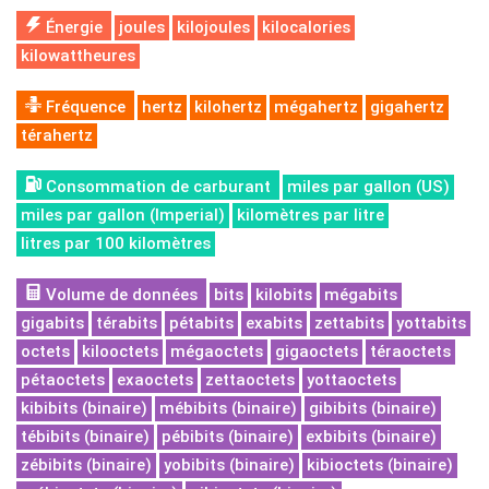
Énergie
joules
kilojoules
kilocalories
kilowattheures
Fréquence
hertz
kilohertz
mégahertz
gigahertz
térahertz
Consommation de carburant
miles par gallon (US)
miles par gallon (Imperial)
kilomètres par litre
litres par 100 kilomètres
Volume de données
bits
kilobits
mégabits
gigabits
térabits
pétabits
exabits
zettabits
yottabits
octets
kilooctets
mégaoctets
gigaoctets
téraoctets
pétaoctets
exaoctets
zettaoctets
yottaoctets
kibibits (binaire)
mébibits (binaire)
gibibits (binaire)
tébibits (binaire)
pébibits (binaire)
exbibits (binaire)
zébibits (binaire)
yobibits (binaire)
kibioctets (binaire)