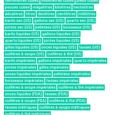
centimètres cubes
millimètres cubes
pieds cubes
pouces cubes
mégalitres
kilolitres
hectolitres
décalitres
litres
décilitres
centilitres
millilitres
barils sec (US)
gallons sec (US)
quarts sec (US)
pintes sec (US)
pelletées (US)
boisseaux (US)
barils liquides (US)
gallons liquides (US)
quarts liquides (US)
pintes liquides (US)
gilles liquides (US)
onces liquides (US)
tasses (US)
cuillères à soupe (US)
cuillères à thé (US)
barils impériales
gallons impériales
quarts impériales
pintes impériales
gilles impériales
onces liquides impériales
pelletées impériales
boisseaux impériales
tasses impériales
cuillères à soupe impériales
cuillères à thé impériales
onces liquides (FDA)
tasses (FDA)
cuillères à soupe (FDA)
cuillères à thé (FDA)
tasses métriques
cuillères à soupe métriques
cuillères à thé métriques