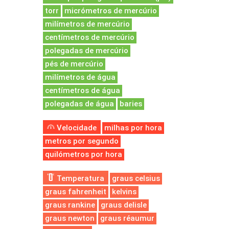
torr
micrómetros de mercúrio
milímetros de mercúrio
centímetros de mercúrio
polegadas de mercúrio
pés de mercúrio
milímetros de água
centímetros de água
polegadas de água
baries
Velocidade
milhas por hora
metros por segundo
quilómetros por hora
Temperatura
graus celsius
graus fahrenheit
kelvins
graus rankine
graus delisle
graus newton
graus réaumur