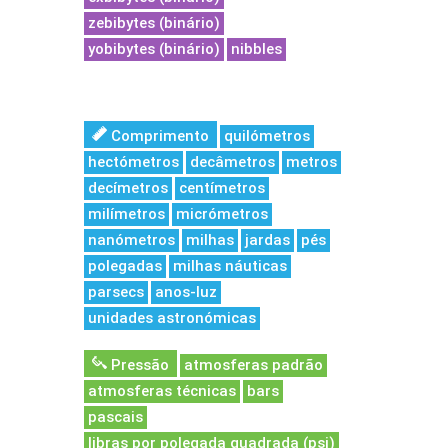
zebibytes (binário)
yobibytes (binário)
nibbles
Comprimento
quilómetros
hectómetros
decâmetros
metros
decímetros
centímetros
milímetros
micrómetros
nanómetros
milhas
jardas
pés
polegadas
milhas náuticas
parsecs
anos-luz
unidades astronómicas
Pressão
atmosferas padrão
atmosferas técnicas
bars
pascais
libras por polegada quadrada (psi)