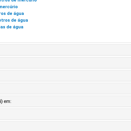
tros de mercúrio
mercúrio
ros de água
tros de água
as de água
i)
em: