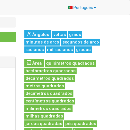
Português
Ângulos
voltas
graus
minutos de arco
segundos de arco
radianos
miliradianos
grados
Área
quilómetros quadrados
hectómetros quadrados
decâmetros quadrados
metros quadrados
decímetros quadrados
centímetros quadrados
milímetros quadrados
milhas quadradas
jardas quadradas
pés quadrados