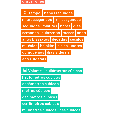
graus rømer
Tempo
nanossegundos
microssegundos
milissegundos
segundos
minutos
horas
dias
semanas
quinzenas
meses
anos
anos bissextos
décadas
séculos
milénios
halakim
ciclos lunares
quinquénios
dias siderais
anos siderais
Volume
quilómetros cúbicos
hectómetros cúbicos
decâmetros cúbicos
metros cúbicos
decímetros cúbicos
centímetros cúbicos
milímetros cúbicos
pés cúbicos