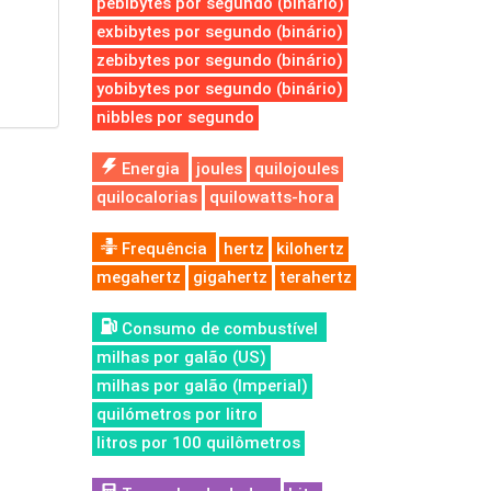
pebibytes por segundo (binário)
exbibytes por segundo (binário)
zebibytes por segundo (binário)
yobibytes por segundo (binário)
nibbles por segundo
Energia
joules
quilojoules
quilocalorias
quilowatts-hora
Frequência
hertz
kilohertz
megahertz
gigahertz
terahertz
Consumo de combustível
milhas por galão (US)
milhas por galão (Imperial)
quilómetros por litro
litros por 100 quilômetros