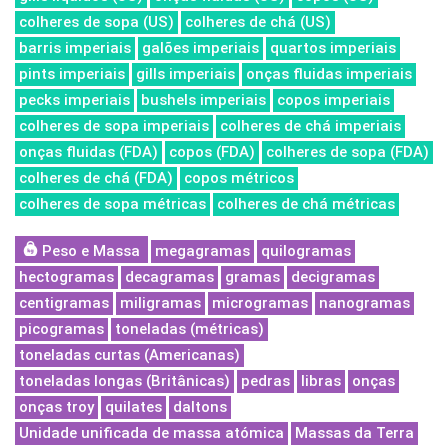
colheres de sopa (US)
colheres de chá (US)
barris imperiais
galões imperiais
quartos imperiais
pints imperiais
gills imperiais
onças fluidas imperiais
pecks imperiais
bushels imperiais
copos imperiais
colheres de sopa imperiais
colheres de chá imperiais
onças fluidas (FDA)
copos (FDA)
colheres de sopa (FDA)
colheres de chá (FDA)
copos métricos
colheres de sopa métricas
colheres de chá métricas
Peso e Massa
megagramas
quilogramas
hectogramas
decagramas
gramas
decigramas
centigramas
miligramas
microgramas
nanogramas
picogramas
toneladas (métricas)
toneladas curtas (Americanas)
toneladas longas (Britânicas)
pedras
libras
onças
onças troy
quilates
daltons
Unidade unificada de massa atómica
Massas da Terra