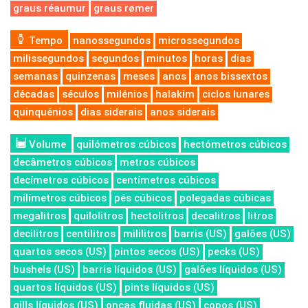
graus réaumur
graus rømer
Tempo
nanossegundos
microssegundos
milissegundos
segundos
minutos
horas
dias
semanas
quinzenas
meses
anos
anos bissextos
décadas
séculos
milénios
halakim
ciclos lunares
quinquénios
dias siderais
anos siderais
Volume
quilómetros cúbicos
hectómetros cúbicos
decâmetros cúbicos
metros cúbicos
decímetros cúbicos
centímetros cúbicos
milímetros cúbicos
pés cúbicos
polegadas cúbicas
megalitros
quilolitros
hectolitros
decalitros
litros
decilitros
centilitros
mililitros
barris (US)
galões (US)
quartos secos (US)
pintos secos (US)
pecks (US)
bushels (US)
barris líquidos (US)
galões líquidos (US)
quartos líquidos (US)
pints líquidos (US)
gills líquidos (US)
onças fluidas (US)
copos (US)