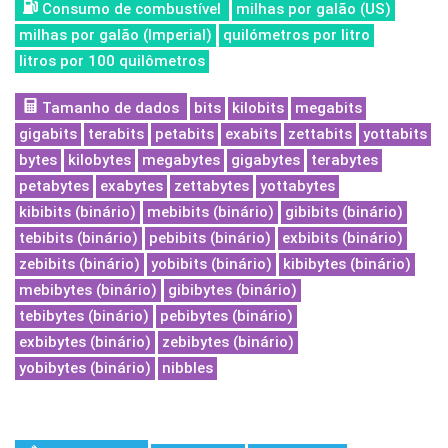
Consumo de combustível
milhas por galão (US)
milhas por galão (Imperial)
quilómetros por litro
litros por 100 quilômetros
Tamanho de dados
bits
kilobits
megabits
gigabits
terabits
petabits
exabits
zettabits
yottabits
bytes
kilobytes
megabytes
gigabytes
terabytes
petabytes
exabytes
zettabytes
yottabytes
kibibits (binário)
mebibits (binário)
gibibits (binário)
tebibits (binário)
pebibits (binário)
exbibits (binário)
zebibits (binário)
yobibits (binário)
kibibytes (binário)
mebibytes (binário)
gibibytes (binário)
tebibytes (binário)
pebibytes (binário)
exbibytes (binário)
zebibytes (binário)
yobibytes (binário)
nibbles