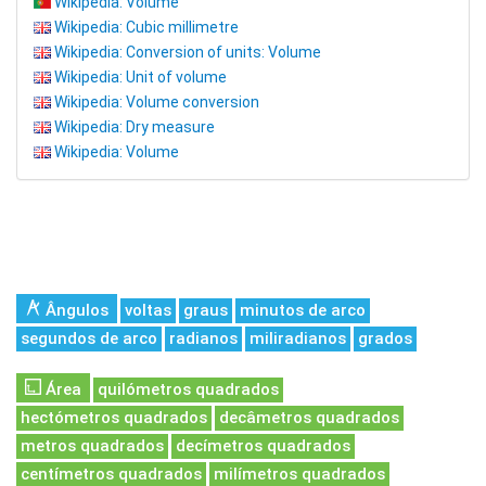
Wikipedia: Volume
Wikipedia: Cubic millimetre
Wikipedia: Conversion of units: Volume
Wikipedia: Unit of volume
Wikipedia: Volume conversion
Wikipedia: Dry measure
Wikipedia: Volume
Ângulos
voltas
graus
minutos de arco
segundos de arco
radianos
miliradianos
grados
Área
quilómetros quadrados
hectómetros quadrados
decâmetros quadrados
metros quadrados
decímetros quadrados
centímetros quadrados
milímetros quadrados