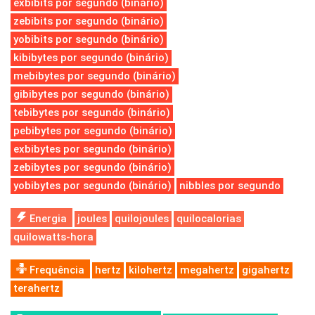
exbibits por segundo (binário)
zebibits por segundo (binário)
yobibits por segundo (binário)
kibibytes por segundo (binário)
mebibytes por segundo (binário)
gibibytes por segundo (binário)
tebibytes por segundo (binário)
pebibytes por segundo (binário)
exbibytes por segundo (binário)
zebibytes por segundo (binário)
yobibytes por segundo (binário)
nibbles por segundo
Energia
joules
quilojoules
quilocalorias
quilowatts-hora
Frequência
hertz
kilohertz
megahertz
gigahertz
terahertz