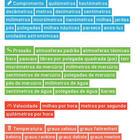
Comprimento
quilómetros
hectómetros
decâmetros
metros
decímetros
centímetros
milímetros
micrómetros
nanómetros
milhas
jardas
pés
polegadas
milhas náuticas
parsecs
anos-luz
unidades astronómicas
Pressão
atmosferas padrão
atmosferas técnicas
bars
pascais
libras por polegada quadrada (psi)
torr
micrómetros de mercúrio
milímetros de mercúrio
centímetros de mercúrio
polegadas de mercúrio
pés de mercúrio
milímetros de água
centímetros de água
polegadas de água
baries
Velocidade
milhas por hora
metros por segundo
quilómetros por hora
Temperatura
graus celsius
graus fahrenheit
kelvins
graus rankine
graus delisle
graus newton