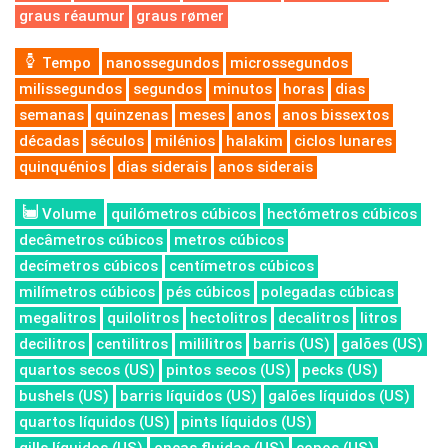
graus réaumur
graus rømer
Tempo
nanossegundos
microssegundos
milissegundos
segundos
minutos
horas
dias
semanas
quinzenas
meses
anos
anos bissextos
décadas
séculos
milénios
halakim
ciclos lunares
quinquénios
dias siderais
anos siderais
Volume
quilómetros cúbicos
hectómetros cúbicos
decâmetros cúbicos
metros cúbicos
decímetros cúbicos
centímetros cúbicos
milímetros cúbicos
pés cúbicos
polegadas cúbicas
megalitros
quilolitros
hectolitros
decalitros
litros
decilitros
centilitros
mililitros
barris (US)
galões (US)
quartos secos (US)
pintos secos (US)
pecks (US)
bushels (US)
barris líquidos (US)
galões líquidos (US)
quartos líquidos (US)
pints líquidos (US)