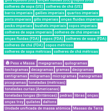
gills líquidos (US)
onças fluidas (US)
copos (US)
colheres de sopa (US)
colheres de chá (US)
barris imperiais
galões imperiais
quartos imperiais
pints imperiais
gills imperiais
onças fluidas imperiais
pecks imperiais
bushels imperiais
copos imperiais
colheres de sopa imperiais
colheres de chá imperiais
onças fluidas (FDA)
copos (FDA)
colheres de sopa (FDA)
colheres de chá (FDA)
copos métricos
colheres de sopa métricas
colheres de chá métricas
Peso e Massa
megagramas
quilogramas
hectogramas
decagramas
gramas
decigramas
centigramas
miligramas
microgramas
nanogramas
picogramas
toneladas (métricas)
toneladas curtas (Americanas)
toneladas longas (Britânicas)
pedras
libras
onças
onças troy
quilates
daltons
Unidade unificada de massa atómica
Massas da Terra