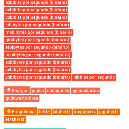
exbibits por segundo (binário)
zebibits por segundo (binário)
yobibits por segundo (binário)
kibibytes por segundo (binário)
mebibytes por segundo (binário)
gibibytes por segundo (binário)
tebibytes por segundo (binário)
pebibytes por segundo (binário)
exbibytes por segundo (binário)
zebibytes por segundo (binário)
yobibytes por segundo (binário)
nibbles por segundo
Energia
joules
quilojoules
quilocalorias
quilowatts-hora
Frequência
hertz
kilohertz
megahertz
gigahertz
terahertz