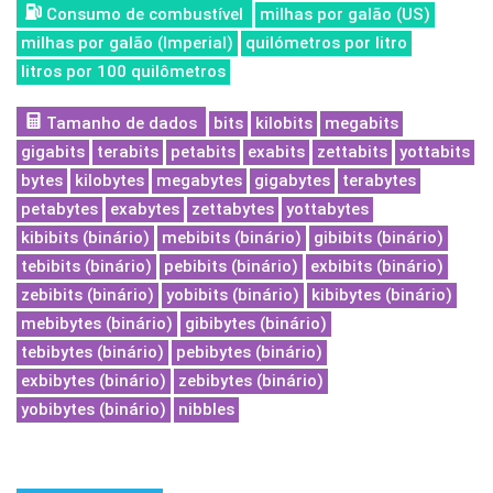
Consumo de combustível
milhas por galão (US)
milhas por galão (Imperial)
quilómetros por litro
litros por 100 quilômetros
Tamanho de dados
bits
kilobits
megabits
gigabits
terabits
petabits
exabits
zettabits
yottabits
bytes
kilobytes
megabytes
gigabytes
terabytes
petabytes
exabytes
zettabytes
yottabytes
kibibits (binário)
mebibits (binário)
gibibits (binário)
tebibits (binário)
pebibits (binário)
exbibits (binário)
zebibits (binário)
yobibits (binário)
kibibytes (binário)
mebibytes (binário)
gibibytes (binário)
tebibytes (binário)
pebibytes (binário)
exbibytes (binário)
zebibytes (binário)
yobibytes (binário)
nibbles