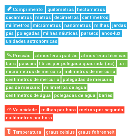
Comprimento
quilómetros
hectómetros
decâmetros
metros
decímetros
centímetros
milímetros
micrómetros
nanómetros
milhas
jardas
pés
polegadas
milhas náuticas
parsecs
anos-luz
unidades astronómicas
Pressão
atmosferas padrão
atmosferas técnicas
bars
pascais
libras por polegada quadrada (psi)
torr
micrómetros de mercúrio
milímetros de mercúrio
centímetros de mercúrio
polegadas de mercúrio
pés de mercúrio
milímetros de água
centímetros de água
polegadas de água
baries
Velocidade
milhas por hora
metros por segundo
quilómetros por hora
Temperatura
graus celsius
graus fahrenheit