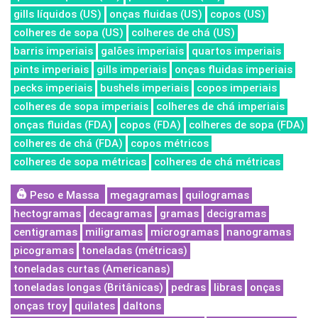
gills líquidos (US)
onças fluidas (US)
copos (US)
colheres de sopa (US)
colheres de chá (US)
barris imperiais
galões imperiais
quartos imperiais
pints imperiais
gills imperiais
onças fluidas imperiais
pecks imperiais
bushels imperiais
copos imperiais
colheres de sopa imperiais
colheres de chá imperiais
onças fluidas (FDA)
copos (FDA)
colheres de sopa (FDA)
colheres de chá (FDA)
copos métricos
colheres de sopa métricas
colheres de chá métricas
Peso e Massa
megagramas
quilogramas
hectogramas
decagramas
gramas
decigramas
centigramas
miligramas
microgramas
nanogramas
picogramas
toneladas (métricas)
toneladas curtas (Americanas)
toneladas longas (Britânicas)
pedras
libras
onças
onças troy
quilates
daltons