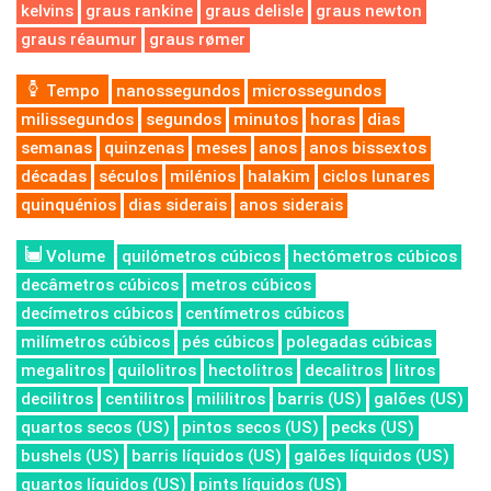
kelvins
graus rankine
graus delisle
graus newton
graus réaumur
graus rømer
Tempo
nanossegundos
microssegundos
milissegundos
segundos
minutos
horas
dias
semanas
quinzenas
meses
anos
anos bissextos
décadas
séculos
milénios
halakim
ciclos lunares
quinquénios
dias siderais
anos siderais
Volume
quilómetros cúbicos
hectómetros cúbicos
decâmetros cúbicos
metros cúbicos
decímetros cúbicos
centímetros cúbicos
milímetros cúbicos
pés cúbicos
polegadas cúbicas
megalitros
quilolitros
hectolitros
decalitros
litros
decilitros
centilitros
mililitros
barris (US)
galões (US)
quartos secos (US)
pintos secos (US)
pecks (US)
bushels (US)
barris líquidos (US)
galões líquidos (US)
quartos líquidos (US)
pints líquidos (US)