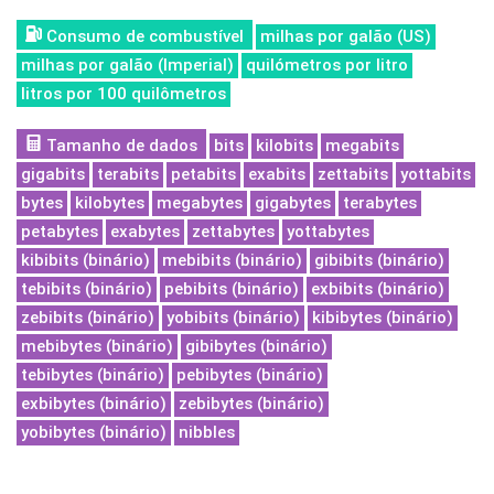
Consumo de combustível
milhas por galão (US)
milhas por galão (Imperial)
quilómetros por litro
litros por 100 quilômetros
Tamanho de dados
bits
kilobits
megabits
gigabits
terabits
petabits
exabits
zettabits
yottabits
bytes
kilobytes
megabytes
gigabytes
terabytes
petabytes
exabytes
zettabytes
yottabytes
kibibits (binário)
mebibits (binário)
gibibits (binário)
tebibits (binário)
pebibits (binário)
exbibits (binário)
zebibits (binário)
yobibits (binário)
kibibytes (binário)
mebibytes (binário)
gibibytes (binário)
tebibytes (binário)
pebibytes (binário)
exbibytes (binário)
zebibytes (binário)
yobibytes (binário)
nibbles