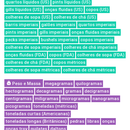
quartos líquidos (US)
pints líquidos (US)
gills líquidos (US)
onças fluidas (US)
copos (US)
colheres de sopa (US)
colheres de chá (US)
barris imperiais
galões imperiais
quartos imperiais
pints imperiais
gills imperiais
onças fluidas imperiais
pecks imperiais
bushels imperiais
copos imperiais
colheres de sopa imperiais
colheres de chá imperiais
onças fluidas (FDA)
copos (FDA)
colheres de sopa (FDA)
colheres de chá (FDA)
copos métricos
colheres de sopa métricas
colheres de chá métricas
Peso e Massa
megagramas
quilogramas
hectogramas
decagramas
gramas
decigramas
centigramas
miligramas
microgramas
nanogramas
picogramas
toneladas (métricas)
toneladas curtas (Americanas)
toneladas longas (Britânicas)
pedras
libras
onças
onças troy
quilates
daltons