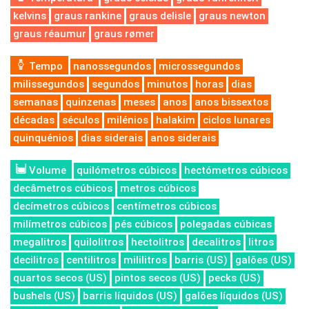
kelvins
graus rankine
graus delisle
graus newton
graus réaumur
graus rømer
Tempo
nanossegundos
microssegundos
milissegundos
segundos
minutos
horas
dias
semanas
quinzenas
meses
anos
anos bissextos
décadas
séculos
milénios
halakim
ciclos lunares
quinquénios
dias siderais
anos siderais
Volume
quilómetros cúbicos
hectómetros cúbicos
decâmetros cúbicos
metros cúbicos
decímetros cúbicos
centímetros cúbicos
milímetros cúbicos
pés cúbicos
polegadas cúbicas
megalitros
quilolitros
hectolitros
decalitros
litros
decilitros
centilitros
mililitros
barris (US)
galões (US)
quartos secos (US)
pintos secos (US)
pecks (US)
bushels (US)
barris líquidos (US)
galões líquidos (US)