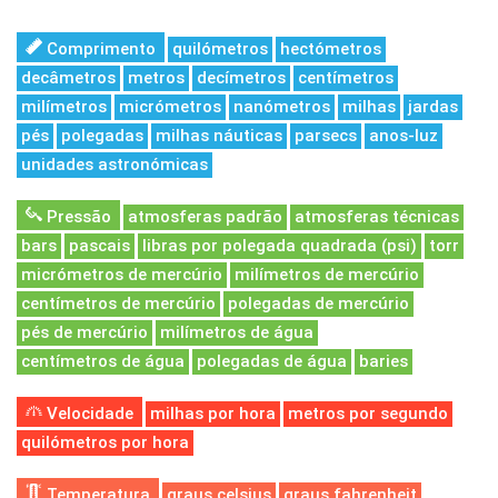
Comprimento
quilómetros
hectómetros
decâmetros
metros
decímetros
centímetros
milímetros
micrómetros
nanómetros
milhas
jardas
pés
polegadas
milhas náuticas
parsecs
anos-luz
unidades astronómicas
Pressão
atmosferas padrão
atmosferas técnicas
bars
pascais
libras por polegada quadrada (psi)
torr
micrómetros de mercúrio
milímetros de mercúrio
centímetros de mercúrio
polegadas de mercúrio
pés de mercúrio
milímetros de água
centímetros de água
polegadas de água
baries
Velocidade
milhas por hora
metros por segundo
quilómetros por hora
Temperatura
graus celsius
graus fahrenheit