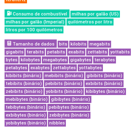
Consumo de combustível
milhas por galão (US)
milhas por galão (Imperial)
quilómetros por litro
litros por 100 quilômetros
Tamanho de dados
bits
kilobits
megabits
gigabits
terabits
petabits
exabits
zettabits
yottabits
bytes
kilobytes
megabytes
gigabytes
terabytes
petabytes
exabytes
zettabytes
yottabytes
kibibits (binário)
mebibits (binário)
gibibits (binário)
tebibits (binário)
pebibits (binário)
exbibits (binário)
zebibits (binário)
yobibits (binário)
kibibytes (binário)
mebibytes (binário)
gibibytes (binário)
tebibytes (binário)
pebibytes (binário)
exbibytes (binário)
zebibytes (binário)
yobibytes (binário)
nibbles