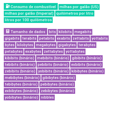
Consumo de combustível
milhas por galão (US)
milhas por galão (Imperial)
quilómetros por litro
litros por 100 quilômetros
Tamanho de dados
bits
kilobits
megabits
gigabits
terabits
petabits
exabits
zettabits
yottabits
bytes
kilobytes
megabytes
gigabytes
terabytes
petabytes
exabytes
zettabytes
yottabytes
kibibits (binário)
mebibits (binário)
gibibits (binário)
tebibits (binário)
pebibits (binário)
exbibits (binário)
zebibits (binário)
yobibits (binário)
kibibytes (binário)
mebibytes (binário)
gibibytes (binário)
tebibytes (binário)
pebibytes (binário)
exbibytes (binário)
zebibytes (binário)
yobibytes (binário)
nibbles