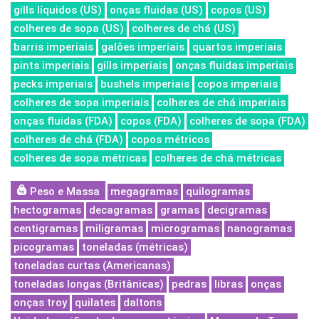
gills líquidos (US)
onças fluidas (US)
copos (US)
colheres de sopa (US)
colheres de chá (US)
barris imperiais
galões imperiais
quartos imperiais
pints imperiais
gills imperiais
onças fluidas imperiais
pecks imperiais
bushels imperiais
copos imperiais
colheres de sopa imperiais
colheres de chá imperiais
onças fluidas (FDA)
copos (FDA)
colheres de sopa (FDA)
colheres de chá (FDA)
copos métricos
colheres de sopa métricas
colheres de chá métricas
Peso e Massa
megagramas
quilogramas
hectogramas
decagramas
gramas
decigramas
centigramas
miligramas
microgramas
nanogramas
picogramas
toneladas (métricas)
toneladas curtas (Americanas)
toneladas longas (Britânicas)
pedras
libras
onças
onças troy
quilates
daltons