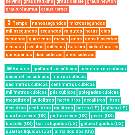
kelvins
graus rankine
graus delisle
graus newton
graus réaumur
graus rømer
Tempo
nanossegundos
microssegundos
milissegundos
segundos
minutos
horas
dias
semanas
quinzenas
meses
anos
anos bissextos
décadas
séculos
milénios
halakim
ciclos lunares
quinquénios
dias siderais
anos siderais
Volume
quilómetros cúbicos
hectómetros cúbicos
decâmetros cúbicos
metros cúbicos
decímetros cúbicos
centímetros cúbicos
milímetros cúbicos
pés cúbicos
polegadas cúbicas
megalitros
quilolitros
hectolitros
decalitros
litros
decilitros
centilitros
mililitros
barris (US)
galões (US)
quartos secos (US)
pintos secos (US)
pecks (US)
bushels (US)
barris líquidos (US)
galões líquidos (US)
quartos líquidos (US)
pints líquidos (US)