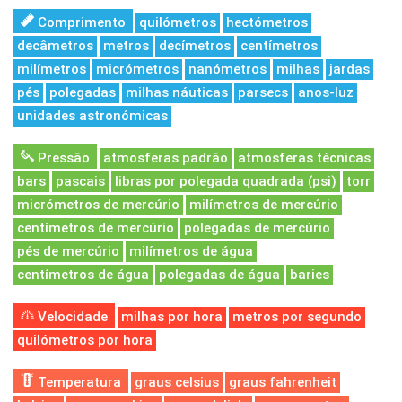
Comprimento
quilómetros
hectómetros
decâmetros
metros
decímetros
centímetros
milímetros
micrómetros
nanómetros
milhas
jardas
pés
polegadas
milhas náuticas
parsecs
anos-luz
unidades astronómicas
Pressão
atmosferas padrão
atmosferas técnicas
bars
pascais
libras por polegada quadrada (psi)
torr
micrómetros de mercúrio
milímetros de mercúrio
centímetros de mercúrio
polegadas de mercúrio
pés de mercúrio
milímetros de água
centímetros de água
polegadas de água
baries
Velocidade
milhas por hora
metros por segundo
quilómetros por hora
Temperatura
graus celsius
graus fahrenheit