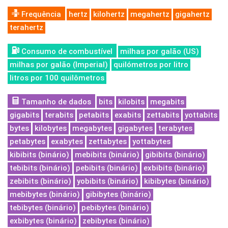
Frequência
hertz
kilohertz
megahertz
gigahertz
terahertz
Consumo de combustível
milhas por galão (US)
milhas por galão (Imperial)
quilómetros por litro
litros por 100 quilômetros
Tamanho de dados
bits
kilobits
megabits
gigabits
terabits
petabits
exabits
zettabits
yottabits
bytes
kilobytes
megabytes
gigabytes
terabytes
petabytes
exabytes
zettabytes
yottabytes
kibibits (binário)
mebibits (binário)
gibibits (binário)
tebibits (binário)
pebibits (binário)
exbibits (binário)
zebibits (binário)
yobibits (binário)
kibibytes (binário)
mebibytes (binário)
gibibytes (binário)
tebibytes (binário)
pebibytes (binário)
exbibytes (binário)
zebibytes (binário)