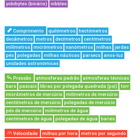
yobibytes (binário)
nibbles
Comprimento
quilómetros
hectómetros
decâmetros
metros
decímetros
centímetros
milímetros
micrómetros
nanómetros
milhas
jardas
pés
polegadas
milhas náuticas
parsecs
anos-luz
unidades astronómicas
Pressão
atmosferas padrão
atmosferas técnicas
bars
pascais
libras por polegada quadrada (psi)
torr
micrómetros de mercúrio
milímetros de mercúrio
centímetros de mercúrio
polegadas de mercúrio
pés de mercúrio
milímetros de água
centímetros de água
polegadas de água
baries
Velocidade
milhas por hora
metros por segundo