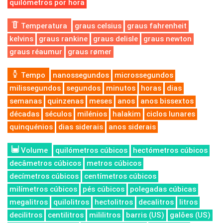
quilómetros por hora
Temperatura
graus celsius
graus fahrenheit
kelvins
graus rankine
graus delisle
graus newton
graus réaumur
graus rømer
Tempo
nanossegundos
microssegundos
milissegundos
segundos
minutos
horas
dias
semanas
quinzenas
meses
anos
anos bissextos
décadas
séculos
milénios
halakim
ciclos lunares
quinquénios
dias siderais
anos siderais
Volume
quilómetros cúbicos
hectómetros cúbicos
decâmetros cúbicos
metros cúbicos
decímetros cúbicos
centímetros cúbicos
milímetros cúbicos
pés cúbicos
polegadas cúbicas
megalitros
quilolitros
hectolitros
decalitros
litros
decilitros
centilitros
mililitros
barris (US)
galões (US)