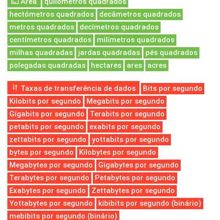
Área
quilómetros quadrados
hectómetros quadrados
decâmetros quadrados
metros quadrados
decímetros quadrados
centímetros quadrados
milímetros quadrados
milhas quadradas
jardas quadradas
pés quadrados
polegadas quadradas
hectares
ares
acres
Taxas de transferência de dados
Bits por segundo
Kilobits por segundo
Megabits por segundo
Gigabits por segundo
Terabits por segundo
petabits por segundo
exabits por segundo
zettabits por segundo
yottabits por segundo
bytes por segundo
Kilobytes por segundo
Megabytes por segundo
Gigabytes por segundo
Terabytes por segundo
Petabytes por segundo
Exabytes por segundo
Zettabytes por segundo
Yottabytes por segundo
kibibits por segundo (binário)
mebibits por segundo (binário)