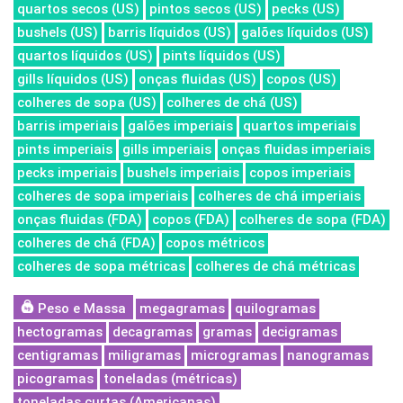
quartos secos (US)
pintos secos (US)
pecks (US)
bushels (US)
barris líquidos (US)
galões líquidos (US)
quartos líquidos (US)
pints líquidos (US)
gills líquidos (US)
onças fluidas (US)
copos (US)
colheres de sopa (US)
colheres de chá (US)
barris imperiais
galões imperiais
quartos imperiais
pints imperiais
gills imperiais
onças fluidas imperiais
pecks imperiais
bushels imperiais
copos imperiais
colheres de sopa imperiais
colheres de chá imperiais
onças fluidas (FDA)
copos (FDA)
colheres de sopa (FDA)
colheres de chá (FDA)
copos métricos
colheres de sopa métricas
colheres de chá métricas
Peso e Massa
megagramas
quilogramas
hectogramas
decagramas
gramas
decigramas
centigramas
miligramas
microgramas
nanogramas
picogramas
toneladas (métricas)
toneladas curtas (Americanas)