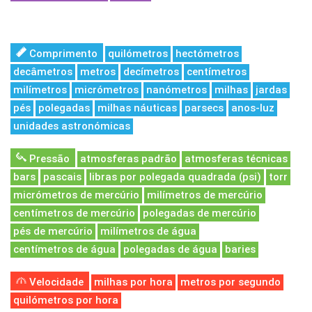
Comprimento
quilómetros
hectómetros
decâmetros
metros
decímetros
centímetros
milímetros
micrómetros
nanómetros
milhas
jardas
pés
polegadas
milhas náuticas
parsecs
anos-luz
unidades astronómicas
Pressão
atmosferas padrão
atmosferas técnicas
bars
pascais
libras por polegada quadrada (psi)
torr
micrómetros de mercúrio
milímetros de mercúrio
centímetros de mercúrio
polegadas de mercúrio
pés de mercúrio
milímetros de água
centímetros de água
polegadas de água
baries
Velocidade
milhas por hora
metros por segundo
quilómetros por hora