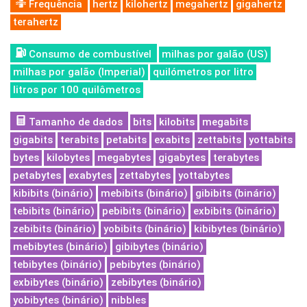
Frequência
hertz
kilohertz
megahertz
gigahertz
terahertz
Consumo de combustível
milhas por galão (US)
milhas por galão (Imperial)
quilómetros por litro
litros por 100 quilômetros
Tamanho de dados
bits
kilobits
megabits
gigabits
terabits
petabits
exabits
zettabits
yottabits
bytes
kilobytes
megabytes
gigabytes
terabytes
petabytes
exabytes
zettabytes
yottabytes
kibibits (binário)
mebibits (binário)
gibibits (binário)
tebibits (binário)
pebibits (binário)
exbibits (binário)
zebibits (binário)
yobibits (binário)
kibibytes (binário)
mebibytes (binário)
gibibytes (binário)
tebibytes (binário)
pebibytes (binário)
exbibytes (binário)
zebibytes (binário)
yobibytes (binário)
nibbles