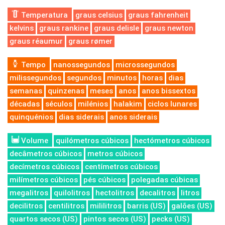
Temperatura
graus celsius
graus fahrenheit
kelvins
graus rankine
graus delisle
graus newton
graus réaumur
graus rømer
Tempo
nanossegundos
microssegundos
milissegundos
segundos
minutos
horas
dias
semanas
quinzenas
meses
anos
anos bissextos
décadas
séculos
milénios
halakim
ciclos lunares
quinquénios
dias siderais
anos siderais
Volume
quilómetros cúbicos
hectómetros cúbicos
decâmetros cúbicos
metros cúbicos
decímetros cúbicos
centímetros cúbicos
milímetros cúbicos
pés cúbicos
polegadas cúbicas
megalitros
quilolitros
hectolitros
decalitros
litros
decilitros
centilitros
mililitros
barris (US)
galões (US)
quartos secos (US)
pintos secos (US)
pecks (US)