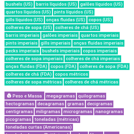
bushels (US)
barris líquidos (US)
galões líquidos (US)
quartos líquidos (US)
pints líquidos (US)
gills líquidos (US)
onças fluidas (US)
copos (US)
colheres de sopa (US)
colheres de chá (US)
barris imperiais
galões imperiais
quartos imperiais
pints imperiais
gills imperiais
onças fluidas imperiais
pecks imperiais
bushels imperiais
copos imperiais
colheres de sopa imperiais
colheres de chá imperiais
onças fluidas (FDA)
copos (FDA)
colheres de sopa (FDA)
colheres de chá (FDA)
copos métricos
colheres de sopa métricas
colheres de chá métricas
Peso e Massa
megagramas
quilogramas
hectogramas
decagramas
gramas
decigramas
centigramas
miligramas
microgramas
nanogramas
picogramas
toneladas (métricas)
toneladas curtas (Americanas)