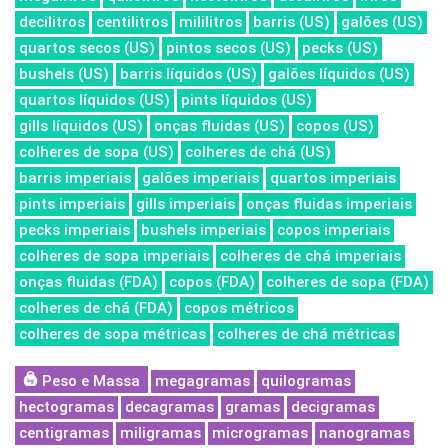
decilitros
centilitros
mililitros
barris (US)
galões (US)
quartos secos (US)
pintos secos (US)
pecks (US)
bushels (US)
barris líquidos (US)
galões líquidos (US)
quartos líquidos (US)
pints líquidos (US)
gills líquidos (US)
onças fluidas (US)
copos (US)
colheres de sopa (US)
colheres de chá (US)
barris imperiais
galões imperiais
quartos imperiais
pints imperiais
gills imperiais
onças fluidas imperiais
pecks imperiais
bushels imperiais
copos imperiais
colheres de sopa imperiais
colheres de chá imperiais
onças fluidas (FDA)
copos (FDA)
colheres de sopa (FDA)
colheres de chá (FDA)
copos métricos
colheres de sopa métricas
colheres de chá métricas
Peso e Massa
megagramas
quilogramas
hectogramas
decagramas
gramas
decigramas
centigramas
miligramas
microgramas
nanogramas