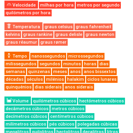
Velocidade
milhas por hora
metros por segundo
quilómetros por hora
Temperatura
graus celsius
graus fahrenheit
kelvins
graus rankine
graus delisle
graus newton
graus réaumur
graus rømer
Tempo
nanossegundos
microssegundos
milissegundos
segundos
minutos
horas
dias
semanas
quinzenas
meses
anos
anos bissextos
décadas
séculos
milénios
halakim
ciclos lunares
quinquénios
dias siderais
anos siderais
Volume
quilómetros cúbicos
hectómetros cúbicos
decâmetros cúbicos
metros cúbicos
decímetros cúbicos
centímetros cúbicos
milímetros cúbicos
pés cúbicos
polegadas cúbicas
megalitros
quilolitros
hectolitros
decalitros
litros