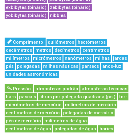
exbibytes (binário)
zebibytes (binário)
yobibytes (binário)
nibbles
Comprimento
quilómetros
hectómetros
decâmetros
metros
decímetros
centímetros
milímetros
micrómetros
nanómetros
milhas
jardas
pés
polegadas
milhas náuticas
parsecs
anos-luz
unidades astronómicas
Pressão
atmosferas padrão
atmosferas técnicas
bars
pascais
libras por polegada quadrada (psi)
torr
micrómetros de mercúrio
milímetros de mercúrio
centímetros de mercúrio
polegadas de mercúrio
pés de mercúrio
milímetros de água
centímetros de água
polegadas de água
baries