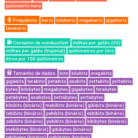
quilowatts-hora
Frequência
hertz
kilohertz
megahertz
gigahertz
terahertz
Consumo de combustível
milhas por galão (US)
milhas por galão (Imperial)
quilómetros por litro
litros por 100 quilômetros
Tamanho de dados
bits
kilobits
megabits
gigabits
terabits
petabits
exabits
zettabits
yottabits
bytes
kilobytes
megabytes
gigabytes
terabytes
petabytes
exabytes
zettabytes
yottabytes
kibibits (binário)
mebibits (binário)
gibibits (binário)
tebibits (binário)
pebibits (binário)
exbibits (binário)
zebibits (binário)
yobibits (binário)
kibibytes (binário)
mebibytes (binário)
gibibytes (binário)
tebibytes (binário)
pebibytes (binário)