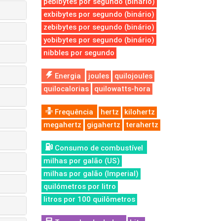
pebibytes por segundo (binário)
exbibytes por segundo (binário)
zebibytes por segundo (binário)
yobibytes por segundo (binário)
nibbles por segundo
Energia
joules
quilojoules
quilocalorias
quilowatts-hora
Frequência
hertz
kilohertz
megahertz
gigahertz
terahertz
Consumo de combustível
milhas por galão (US)
milhas por galão (Imperial)
quilómetros por litro
litros por 100 quilômetros