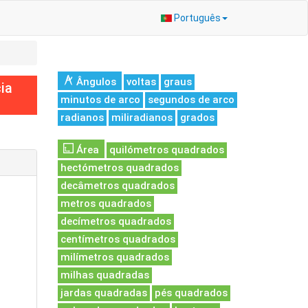
Português
Ângulos
voltas
graus
ia
minutos de arco
segundos de arco
radianos
miliradianos
grados
Área
quilómetros quadrados
hectómetros quadrados
decâmetros quadrados
metros quadrados
decímetros quadrados
centímetros quadrados
milímetros quadrados
milhas quadradas
jardas quadradas
pés quadrados