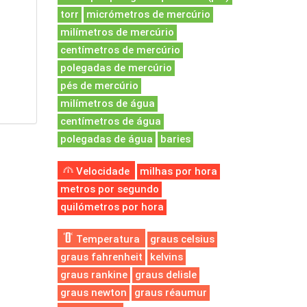
torr
micrómetros de mercúrio
milímetros de mercúrio
centímetros de mercúrio
polegadas de mercúrio
pés de mercúrio
milímetros de água
centímetros de água
polegadas de água
baries
Velocidade
milhas por hora
metros por segundo
quilómetros por hora
Temperatura
graus celsius
graus fahrenheit
kelvins
graus rankine
graus delisle
graus newton
graus réaumur