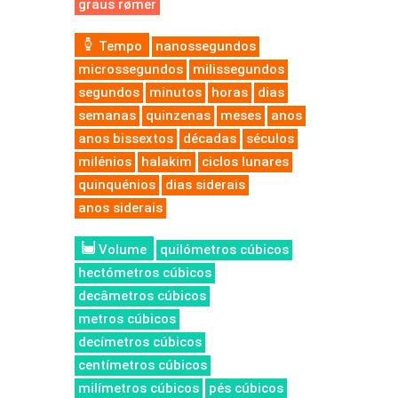
graus rømer
Tempo
nanossegundos
microssegundos
milissegundos
segundos
minutos
horas
dias
semanas
quinzenas
meses
anos
anos bissextos
décadas
séculos
milénios
halakim
ciclos lunares
quinquénios
dias siderais
anos siderais
Volume
quilómetros cúbicos
hectómetros cúbicos
decâmetros cúbicos
metros cúbicos
decímetros cúbicos
centímetros cúbicos
milímetros cúbicos
pés cúbicos