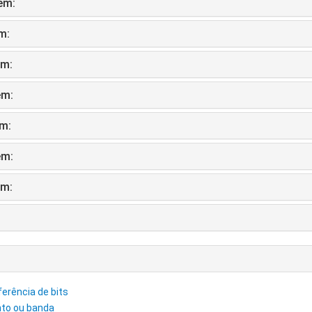
em:
m:
m:
m:
m:
m:
m:
sferência de bits
nto ou banda