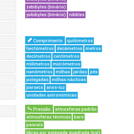
zebibytes (binário)
yobibytes (binário)
nibbles
Comprimento
quilómetros
hectómetros
decâmetros
metros
decímetros
centímetros
milímetros
micrómetros
nanómetros
milhas
jardas
pés
polegadas
milhas náuticas
parsecs
anos-luz
unidades astronómicas
Pressão
atmosferas padrão
atmosferas técnicas
bars
pascais
libras por polegada quadrada (psi)