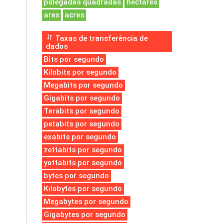
polegadas quadradas
hectares
ares
acres
Taxas de transferência de
dados
Bits por segundo
Kilobits por segundo
Megabits por segundo
Gigabits por segundo
Terabits por segundo
petabits por segundo
exabits por segundo
zettabits por segundo
yottabits por segundo
bytes por segundo
Kilobytes por segundo
Megabytes por segundo
Gigabytes por segundo