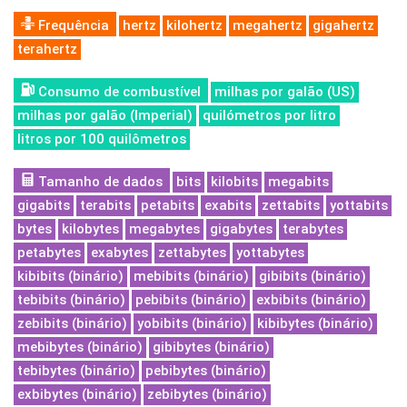
Frequência
hertz
kilohertz
megahertz
gigahertz
terahertz
Consumo de combustível
milhas por galão (US)
milhas por galão (Imperial)
quilómetros por litro
litros por 100 quilômetros
Tamanho de dados
bits
kilobits
megabits
gigabits
terabits
petabits
exabits
zettabits
yottabits
bytes
kilobytes
megabytes
gigabytes
terabytes
petabytes
exabytes
zettabytes
yottabytes
kibibits (binário)
mebibits (binário)
gibibits (binário)
tebibits (binário)
pebibits (binário)
exbibits (binário)
zebibits (binário)
yobibits (binário)
kibibytes (binário)
mebibytes (binário)
gibibytes (binário)
tebibytes (binário)
pebibytes (binário)
exbibytes (binário)
zebibytes (binário)