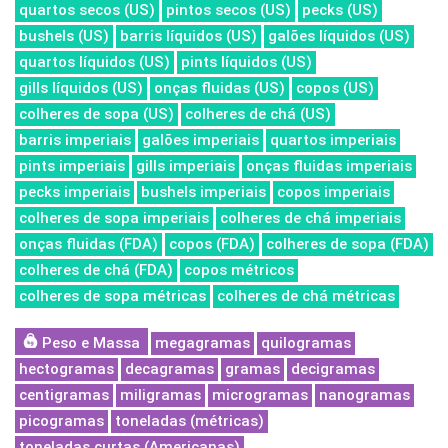
quartos secos (US)
pintos secos (US)
pecks (US)
bushels (US)
barris líquidos (US)
galões líquidos (US)
quartos líquidos (US)
pints líquidos (US)
gills líquidos (US)
onças fluidas (US)
copos (US)
colheres de sopa (US)
colheres de chá (US)
barris imperiais
galões imperiais
quartos imperiais
pints imperiais
gills imperiais
onças fluidas imperiais
pecks imperiais
bushels imperiais
copos imperiais
colheres de sopa imperiais
colheres de chá imperiais
onças fluidas (FDA)
copos (FDA)
colheres de sopa (FDA)
colheres de chá (FDA)
copos métricos
colheres de sopa métricas
colheres de chá métricas
Peso e Massa
megagramas
quilogramas
hectogramas
decagramas
gramas
decigramas
centigramas
miligramas
microgramas
nanogramas
picogramas
toneladas (métricas)
toneladas curtas (Americanas)