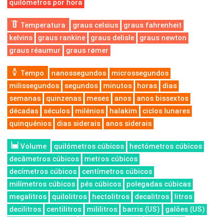
quilómetros por hora
Temperatura
graus celsius
graus fahrenheit
kelvins
graus rankine
graus delisle
graus newton
graus réaumur
graus rømer
Tempo
nanossegundos
microssegundos
milissegundos
segundos
minutos
horas
dias
semanas
quinzenas
meses
anos
anos bissextos
décadas
séculos
milénios
halakim
ciclos lunares
quinquénios
dias siderais
anos siderais
Volume
quilómetros cúbicos
hectómetros cúbicos
decâmetros cúbicos
metros cúbicos
decímetros cúbicos
centímetros cúbicos
milímetros cúbicos
pés cúbicos
polegadas cúbicas
megalitros
quilolitros
hectolitros
decalitros
litros
decilitros
centilitros
mililitros
barris (US)
galões (US)