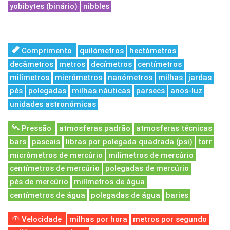
yobibytes (binário)
nibbles
Comprimento
quilómetros
hectómetros
decâmetros
metros
decímetros
centímetros
milímetros
micrómetros
nanómetros
milhas
jardas
pés
polegadas
milhas náuticas
parsecs
anos-luz
unidades astronómicas
Pressão
atmosferas padrão
atmosferas técnicas
bars
pascais
libras por polegada quadrada (psi)
torr
micrómetros de mercúrio
milímetros de mercúrio
centímetros de mercúrio
polegadas de mercúrio
pés de mercúrio
milímetros de água
centímetros de água
polegadas de água
baries
Velocidade
milhas por hora
metros por segundo