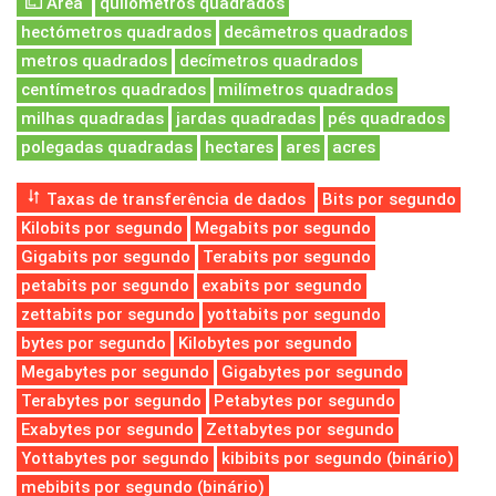
Área
quilómetros quadrados
hectómetros quadrados
decâmetros quadrados
metros quadrados
decímetros quadrados
centímetros quadrados
milímetros quadrados
milhas quadradas
jardas quadradas
pés quadrados
polegadas quadradas
hectares
ares
acres
Taxas de transferência de dados
Bits por segundo
Kilobits por segundo
Megabits por segundo
Gigabits por segundo
Terabits por segundo
petabits por segundo
exabits por segundo
zettabits por segundo
yottabits por segundo
bytes por segundo
Kilobytes por segundo
Megabytes por segundo
Gigabytes por segundo
Terabytes por segundo
Petabytes por segundo
Exabytes por segundo
Zettabytes por segundo
Yottabytes por segundo
kibibits por segundo (binário)
mebibits por segundo (binário)