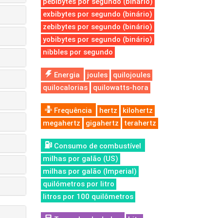
pebibytes por segundo (binário)
exbibytes por segundo (binário)
zebibytes por segundo (binário)
yobibytes por segundo (binário)
nibbles por segundo
Energia
joules
quilojoules
quilocalorias
quilowatts-hora
Frequência
hertz
kilohertz
megahertz
gigahertz
terahertz
Consumo de combustível
milhas por galão (US)
milhas por galão (Imperial)
quilómetros por litro
litros por 100 quilômetros