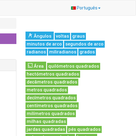
Português
Ângulos
voltas
graus
minutos de arco
segundos de arco
radianos
miliradianos
grados
Área
quilómetros quadrados
hectómetros quadrados
decâmetros quadrados
metros quadrados
decímetros quadrados
centímetros quadrados
milímetros quadrados
milhas quadradas
jardas quadradas
pés quadrados