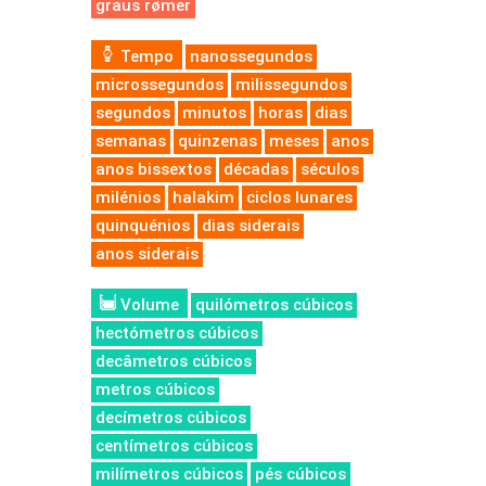
graus rømer
Tempo
nanossegundos
microssegundos
milissegundos
segundos
minutos
horas
dias
semanas
quinzenas
meses
anos
anos bissextos
décadas
séculos
milénios
halakim
ciclos lunares
quinquénios
dias siderais
anos siderais
Volume
quilómetros cúbicos
hectómetros cúbicos
decâmetros cúbicos
metros cúbicos
decímetros cúbicos
centímetros cúbicos
milímetros cúbicos
pés cúbicos