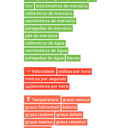
torr
micrómetros de mercúrio
milímetros de mercúrio
centímetros de mercúrio
polegadas de mercúrio
pés de mercúrio
milímetros de água
centímetros de água
polegadas de água
baries
Velocidade
milhas por hora
metros por segundo
quilómetros por hora
Temperatura
graus celsius
graus fahrenheit
kelvins
graus rankine
graus delisle
graus newton
graus réaumur