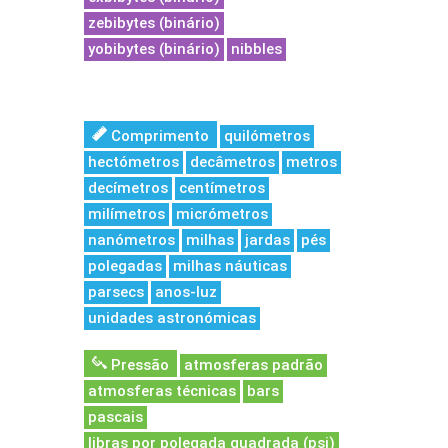
zebibytes (binário)
yobibytes (binário)
nibbles
Comprimento
quilómetros
hectómetros
decâmetros
metros
decímetros
centímetros
milímetros
micrómetros
nanómetros
milhas
jardas
pés
polegadas
milhas náuticas
parsecs
anos-luz
unidades astronómicas
Pressão
atmosferas padrão
atmosferas técnicas
bars
pascais
libras por polegada quadrada (psi)