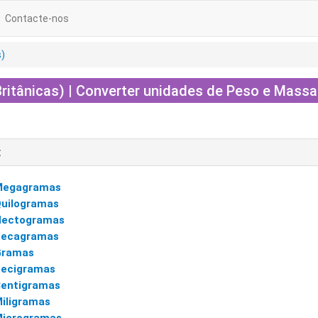
Contacte-nos
s)
ritânicas) | Converter unidades de Peso e Massa
:
Megagramas
uilogramas
Hectogramas
Decagramas
Gramas
ecigramas
entigramas
iligramas