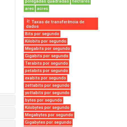
polegadas quadradas
hectares
ares
acres
Taxas de transferência de
dados
Bits por segundo
Kilobits por segundo
Megabits por segundo
Gigabits por segundo
Terabits por segundo
petabits por segundo
exabits por segundo
zettabits por segundo
yottabits por segundo
bytes por segundo
Kilobytes por segundo
Megabytes por segundo
Gigabytes por segundo