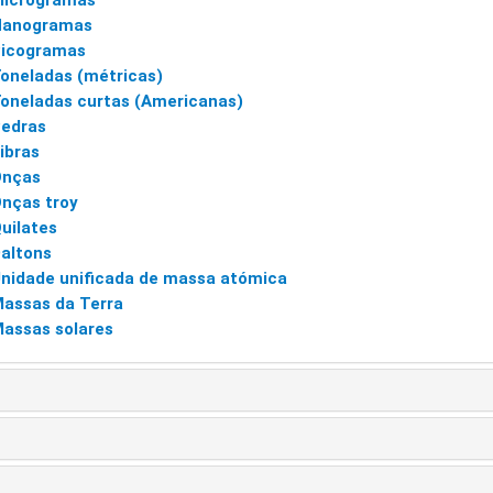
icrogramas
Nanogramas
icogramas
oneladas (métricas)
oneladas curtas (Americanas)
edras
ibras
Onças
nças troy
uilates
altons
nidade unificada de massa atómica
assas da Terra
assas solares