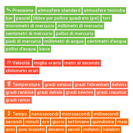
Pressione
atmosfere standard
atmosfere tecniche
bar
pascal
libbre per pollice quadrato (psi)
torr
micrometri di mercurio
millimetri di mercurio
centimetri di mercurio
pollici di mercurio
piedi di mercurio
millimetri di acqua
centimetri d'acqua
pollici d'acqua
barie
Velocità
miglio orario
metri al secondo
chilometri orari
Temperatura
gradi celsius
gradi fahrenheit
kelvins
gradi rankine
gradi delisle
gradi newton
gradi réaumur
gradi rømer
Tempo
nanosecondi
microsecondi
millisecondi
secondi
minuti
ore
giorni
settimane
quindicine
mesi
anni
anni bisestili
decenni
secoli
millenni
halakim