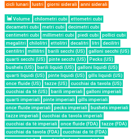
cicli lunari
lustri
giorni siderali
anni siderali
Volume
chilometri cubi
ettometri cubi
decametri cubi
metri cubi
decimetri cubi
centimetri cubi
millimetri cubi
piedi cubi
pollici cubi
megalitri
chilolitri
ettolitri
decalitri
litri
decilitri
centilitri
millilitri
barili secchi (US)
galloni secchi (US)
quarti secchi (US)
pinte secchi (US)
Pecks (US)
bushels (US)
barili liquidi (US)
galloni liquidi (US)
quarti liquidi (US)
pinte liquidi (US)
gills liquidi (US)
once fluide (US)
tazze (US)
cucchiai da tavola (US)
cucchiai da tè (US)
barili imperiali
galloni imperiali
quarti imperiali
pinte imperiali
gills imperiali
once fluide imperiali
pecks imperiali
bushels imperiali
tazze imperiali
cucchiai da tavola imperiali
cucchiai da tè imperiali
once fluide (FDA)
tazze (FDA)
cucchiai da tavola (FDA)
cucchiai da tè (FDA)