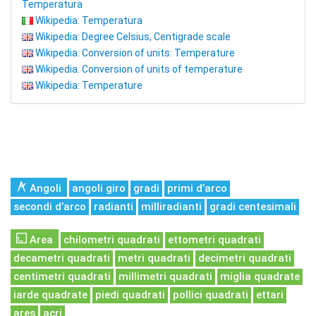
Temperatura
Wikipedia: Temperatura
Wikipedia: Degree Celsius, Centigrade scale
Wikipedia: Conversion of units: Temperature
Wikipedia: Conversion of units of temperature
Wikipedia: Temperature
Angoli
angoli giro
gradi
primi d’arco
secondi d’arco
radianti
milliradianti
gradi centesimali
Area
chilometri quadrati
ettometri quadrati
decametri quadrati
metri quadrati
decimetri quadrati
centimetri quadrati
millimetri quadrati
miglia quadrate
iarde quadrate
piedi quadrati
pollici quadrati
ettari
ares
acri