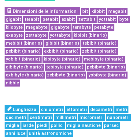
Dimensioni delle informazioni
bit
kilobit
megabit
gigabit
terabit
petabit
exabit
zettabit
yottabit
byte
kilobyte
megabyte
gigabyte
terabyte
petabyte
exabyte
zettabyte
yottabyte
kibibit (binario)
mebibit (binario)
gibibit (binario)
tebibit (binario)
pebibit (binario)
exbibit (binario)
zebibit (binario)
yobibit (binario)
kibibyte (binario)
mebibyte (binario)
gibibyte (binario)
tebibyte (binario)
pebibyte (binario)
exbibyte (binario)
zebibyte (binario)
yobibyte (binario)
nibble
Lunghezza
chilometri
ettometri
decametri
metri
decimetri
centimetri
millimetri
micrometri
nanometri
miglia
iarde
piedi
pollici
miglia nautiche
parsec
anni luce
unità astronomiche