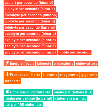
yobibit per secondo (binario)
kibibyte per secondo (binario)
mebibyte per secondo (binario)
gibibyte per secondo (binario)
tebibyte per secondo (binario)
pebibyte per secondo (binario)
exbibyte per secondo (binario)
zebibyte per secondo (binario)
yobibyte per secondo (binario)
nibble per secondo
Energia
joule
kilojoule
chilocalorie
chilowattora
Frequenza
hertz
kilohertz
megahertz
gigahertz
terahertz
Consumo di carburante
miglia per gallone (US)
miglia per gallone (Imperial)
chilometri per litro
litri per 100 chilometri