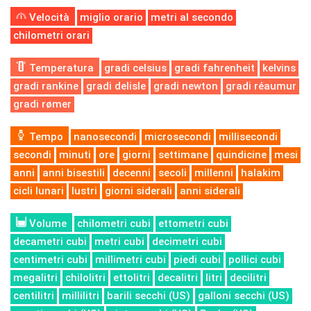
Velocità
miglio orario
metri al secondo
chilometri orari
Temperatura
gradi celsius
gradi fahrenheit
kelvins
gradi rankine
gradi delisle
gradi newton
gradi réaumur
gradi rømer
Tempo
nanosecondi
microsecondi
millisecondi
secondi
minuti
ore
giorni
settimane
quindicine
mesi
anni
anni bisestili
decenni
secoli
millenni
halakim
cicli lunari
lustri
giorni siderali
anni siderali
Volume
chilometri cubi
ettometri cubi
decametri cubi
metri cubi
decimetri cubi
centimetri cubi
millimetri cubi
piedi cubi
pollici cubi
megalitri
chilolitri
ettolitri
decalitri
litri
decilitri
centilitri
millilitri
barili secchi (US)
galloni secchi (US)