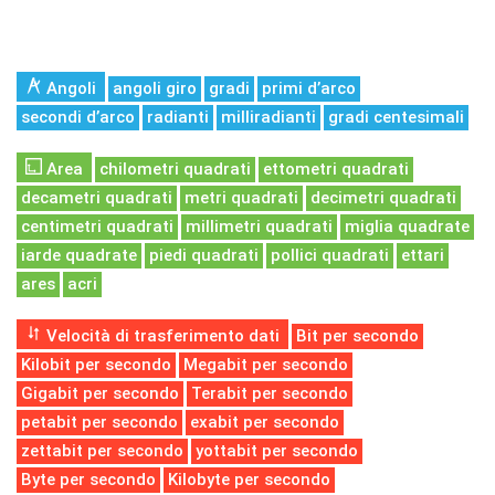
Angoli
angoli giro
gradi
primi d’arco
secondi d’arco
radianti
milliradianti
gradi centesimali
Area
chilometri quadrati
ettometri quadrati
decametri quadrati
metri quadrati
decimetri quadrati
centimetri quadrati
millimetri quadrati
miglia quadrate
iarde quadrate
piedi quadrati
pollici quadrati
ettari
ares
acri
Velocità di trasferimento dati
Bit per secondo
Kilobit per secondo
Megabit per secondo
Gigabit per secondo
Terabit per secondo
petabit per secondo
exabit per secondo
zettabit per secondo
yottabit per secondo
Byte per secondo
Kilobyte per secondo