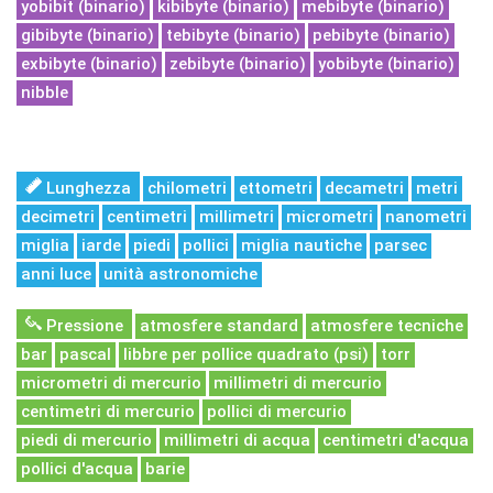
yobibit (binario)
kibibyte (binario)
mebibyte (binario)
gibibyte (binario)
tebibyte (binario)
pebibyte (binario)
exbibyte (binario)
zebibyte (binario)
yobibyte (binario)
nibble
Lunghezza
chilometri
ettometri
decametri
metri
decimetri
centimetri
millimetri
micrometri
nanometri
miglia
iarde
piedi
pollici
miglia nautiche
parsec
anni luce
unità astronomiche
Pressione
atmosfere standard
atmosfere tecniche
bar
pascal
libbre per pollice quadrato (psi)
torr
micrometri di mercurio
millimetri di mercurio
centimetri di mercurio
pollici di mercurio
piedi di mercurio
millimetri di acqua
centimetri d'acqua
pollici d'acqua
barie