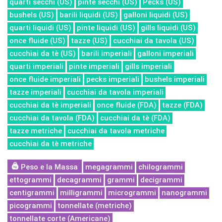
quarti secchi (US)
pinte secchi (US)
Pecks (US)
bushels (US)
barili liquidi (US)
galloni liquidi (US)
quarti liquidi (US)
pinte liquidi (US)
gills liquidi (US)
once fluide (US)
tazze (US)
cucchiai da tavola (US)
cucchiai da tè (US)
barili imperiali
galloni imperiali
quarti imperiali
pinte imperiali
gills imperiali
once fluide imperiali
pecks imperiali
bushels imperiali
tazze imperiali
cucchiai da tavola imperiali
cucchiai da tè imperiali
once fluide (FDA)
tazze (FDA)
cucchiai da tavola (FDA)
cucchiai da tè (FDA)
tazze metriche
cucchiai da tavola metriche
cucchiai da tè metriche
Peso e la Massa
megagrammi
chilogrammi
ettogrammi
decagrammi
grammi
decigrammi
centigrammi
milligrammi
microgrammi
nanogrammi
picogrammi
tonnellate (metriche)
tonnellate corte (Americane)