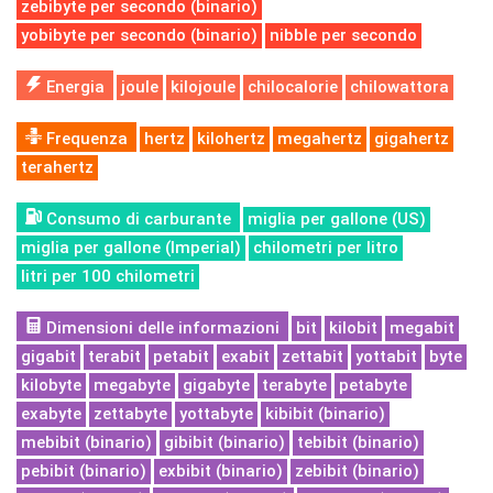
zebibyte per secondo (binario)
yobibyte per secondo (binario)
nibble per secondo
Energia
joule
kilojoule
chilocalorie
chilowattora
Frequenza
hertz
kilohertz
megahertz
gigahertz
terahertz
Consumo di carburante
miglia per gallone (US)
miglia per gallone (Imperial)
chilometri per litro
litri per 100 chilometri
Dimensioni delle informazioni
bit
kilobit
megabit
gigabit
terabit
petabit
exabit
zettabit
yottabit
byte
kilobyte
megabyte
gigabyte
terabyte
petabyte
exabyte
zettabyte
yottabyte
kibibit (binario)
mebibit (binario)
gibibit (binario)
tebibit (binario)
pebibit (binario)
exbibit (binario)
zebibit (binario)