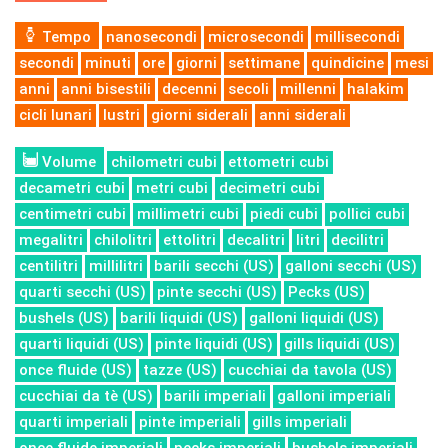
Tempo
nanosecondi
microsecondi
millisecondi
secondi
minuti
ore
giorni
settimane
quindicine
mesi
anni
anni bisestili
decenni
secoli
millenni
halakim
cicli lunari
lustri
giorni siderali
anni siderali
Volume
chilometri cubi
ettometri cubi
decametri cubi
metri cubi
decimetri cubi
centimetri cubi
millimetri cubi
piedi cubi
pollici cubi
megalitri
chilolitri
ettolitri
decalitri
litri
decilitri
centilitri
millilitri
barili secchi (US)
galloni secchi (US)
quarti secchi (US)
pinte secchi (US)
Pecks (US)
bushels (US)
barili liquidi (US)
galloni liquidi (US)
quarti liquidi (US)
pinte liquidi (US)
gills liquidi (US)
once fluide (US)
tazze (US)
cucchiai da tavola (US)
cucchiai da tè (US)
barili imperiali
galloni imperiali
quarti imperiali
pinte imperiali
gills imperiali