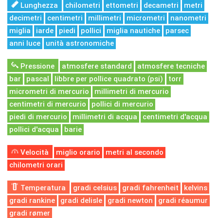
Lunghezza
chilometri
ettometri
decametri
metri
decimetri
centimetri
millimetri
micrometri
nanometri
miglia
iarde
piedi
pollici
miglia nautiche
parsec
anni luce
unità astronomiche
Pressione
atmosfere standard
atmosfere tecniche
bar
pascal
libbre per pollice quadrato (psi)
torr
micrometri di mercurio
millimetri di mercurio
centimetri di mercurio
pollici di mercurio
piedi di mercurio
millimetri di acqua
centimetri d'acqua
pollici d'acqua
barie
Velocità
miglio orario
metri al secondo
chilometri orari
Temperatura
gradi celsius
gradi fahrenheit
kelvins
gradi rankine
gradi delisle
gradi newton
gradi réaumur
gradi rømer