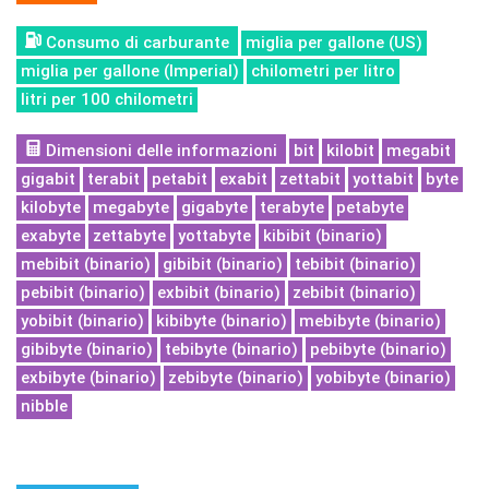
Consumo di carburante
miglia per gallone (US)
miglia per gallone (Imperial)
chilometri per litro
litri per 100 chilometri
Dimensioni delle informazioni
bit
kilobit
megabit
gigabit
terabit
petabit
exabit
zettabit
yottabit
byte
kilobyte
megabyte
gigabyte
terabyte
petabyte
exabyte
zettabyte
yottabyte
kibibit (binario)
mebibit (binario)
gibibit (binario)
tebibit (binario)
pebibit (binario)
exbibit (binario)
zebibit (binario)
yobibit (binario)
kibibyte (binario)
mebibyte (binario)
gibibyte (binario)
tebibyte (binario)
pebibyte (binario)
exbibyte (binario)
zebibyte (binario)
yobibyte (binario)
nibble