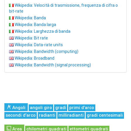
Wikipedia: Velocità di trasmissione, frequenza di cifra o
bit-rate
Wikipedia: Banda
Wikipedia: Banda larga
Wikipedia: Larghezza di banda
Wikipedia: Bit rate
Wikipedia: Data-rate units
Wikipedia: Bandwidth (computing)
Wikipedia: Broadband
Wikipedia: Bandwidth (signal processing)
Angoli
angoli giro
gradi
primi d’arco
secondi d’arco
radianti
milliradianti
gradi centesimali
Area
chilometri quadrati
ettometri quadrati