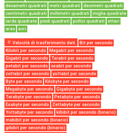
decametri quadrati
metri quadrati
decimetri quadrati
centimetri quadrati
millimetri quadrati
miglia quadrate
iarde quadrate
piedi quadrati
pollici quadrati
ettari
ares
acri
Velocità di trasferimento dati
Bit per secondo
Kilobit per secondo
Megabit per secondo
Gigabit per secondo
Terabit per secondo
petabit per secondo
exabit per secondo
zettabit per secondo
yottabit per secondo
Byte per secondo
Kilobyte per secondo
Megabyte per secondo
Gigabyte per secondo
Terabyte per secondo
Petabyte per secondo
Exabyte per secondo
Zettabyte per secondo
Yottabyte per secondo
kibibit per secondo (binario)
mebibit per secondo (binario)
gibibit per secondo (binario)