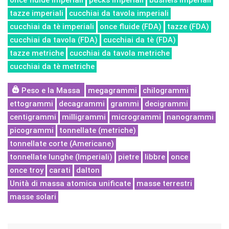
once fluide imperiali
pecks imperiali
bushels imperiali
tazze imperiali
cucchiai da tavola imperiali
cucchiai da tè imperiali
once fluide (FDA)
tazze (FDA)
cucchiai da tavola (FDA)
cucchiai da tè (FDA)
tazze metriche
cucchiai da tavola metriche
cucchiai da tè metriche
Peso e la Massa
megagrammi
chilogrammi
ettogrammi
decagrammi
grammi
decigrammi
centigrammi
milligrammi
microgrammi
nanogrammi
picogrammi
tonnellate (metriche)
tonnellate corte (Americane)
tonnellate lunghe (Imperiali)
pietre
libbre
once
once troy
carati
dalton
Unità di massa atomica unificate
masse terrestri
masse solari