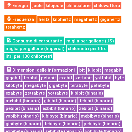
Energia
joule
kilojoule
chilocalorie
chilowattora
Frequenza
hertz
kilohertz
megahertz
gigahertz
terahertz
Consumo di carburante
miglia per gallone (US)
miglia per gallone (Imperial)
chilometri per litro
litri per 100 chilometri
Dimensioni delle informazioni
bit
kilobit
megabit
gigabit
terabit
petabit
exabit
zettabit
yottabit
byte
kilobyte
megabyte
gigabyte
terabyte
petabyte
exabyte
zettabyte
yottabyte
kibibit (binario)
mebibit (binario)
gibibit (binario)
tebibit (binario)
pebibit (binario)
exbibit (binario)
zebibit (binario)
yobibit (binario)
kibibyte (binario)
mebibyte (binario)
gibibyte (binario)
tebibyte (binario)
pebibyte (binario)
exbibyte (binario)
zebibyte (binario)
yobibyte (binario)