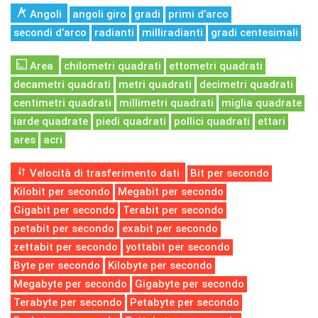
Angoli
angoli giro
gradi
primi d’arco
secondi d’arco
radianti
milliradianti
gradi centesimali
Area
chilometri quadrati
ettometri quadrati
decametri quadrati
metri quadrati
decimetri quadrati
centimetri quadrati
millimetri quadrati
miglia quadrate
iarde quadrate
piedi quadrati
pollici quadrati
ettari
ares
acri
Velocità di trasferimento dati
Bit per secondo
Kilobit per secondo
Megabit per secondo
Gigabit per secondo
Terabit per secondo
petabit per secondo
exabit per secondo
zettabit per secondo
yottabit per secondo
Byte per secondo
Kilobyte per secondo
Megabyte per secondo
Gigabyte per secondo
Terabyte per secondo
Petabyte per secondo