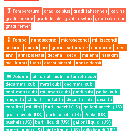
Temperatura
gradi celsius
gradi fahrenheit
kelvins
gradi rankine
gradi delisle
gradi newton
gradi réaumur
gradi rømer
Tempo
nanosecondi
microsecondi
millisecondi
secondi
minuti
ore
giorni
settimane
quindicine
mesi
anni
anni bisestili
decenni
secoli
millenni
halakim
cicli lunari
lustri
giorni siderali
anni siderali
Volume
chilometri cubi
ettometri cubi
decametri cubi
metri cubi
decimetri cubi
centimetri cubi
millimetri cubi
piedi cubi
pollici cubi
megalitri
chilolitri
ettolitri
decalitri
litri
decilitri
centilitri
millilitri
barili secchi (US)
galloni secchi (US)
quarti secchi (US)
pinte secchi (US)
Pecks (US)
bushels (US)
barili liquidi (US)
galloni liquidi (US)
quarti liquidi (US)
pinte liquidi (US)
gills liquidi (US)