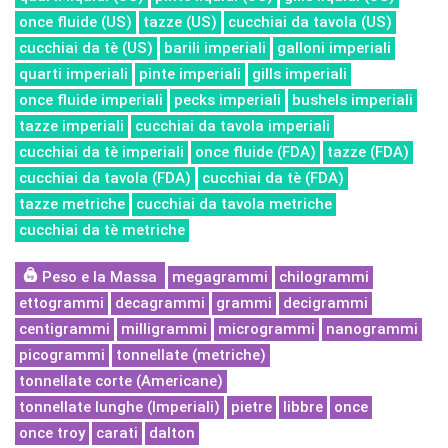
once fluide (US)
tazze (US)
cucchiai da tavola (US)
cucchiai da tè (US)
barili imperiali
galloni imperiali
quarti imperiali
pinte imperiali
gills imperiali
once fluide imperiali
pecks imperiali
bushels imperiali
tazze imperiali
cucchiai da tavola imperiali
cucchiai da tè imperiali
once fluide (FDA)
tazze (FDA)
cucchiai da tavola (FDA)
cucchiai da tè (FDA)
tazze metriche
cucchiai da tavola metriche
cucchiai da tè metriche
Peso e la Massa
megagrammi
chilogrammi
ettogrammi
decagrammi
grammi
decigrammi
centigrammi
milligrammi
microgrammi
nanogrammi
picogrammi
tonnellate (metriche)
tonnellate corte (Americane)
tonnellate lunghe (Imperiali)
pietre
libbre
once
once troy
carati
dalton