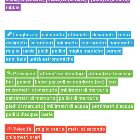
nibble
Lunghezza
chilometri
ettometri
decametri
metri
decimetri
centimetri
millimetri
micrometri
nanometri
miglia
iarde
piedi
pollici
miglia nautiche
parsec
anni luce
unità astronomiche
Pressione
atmosfere standard
atmosfere tecniche
bar
pascal
libbre per pollice quadrato (psi)
torr
micrometri di mercurio
millimetri di mercurio
centimetri di mercurio
pollici di mercurio
piedi di mercurio
millimetri di acqua
centimetri d'acqua
pollici d'acqua
barie
Velocità
miglio orario
metri al secondo
chilometri orari