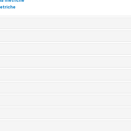
la metriche
etriche