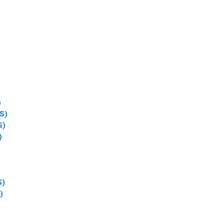
)
US)
S)
)
S)
)