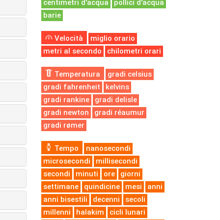
centimetri d'acqua
pollici d'acqua
barie
Velocità
miglio orario
metri al secondo
chilometri orari
Temperatura
gradi celsius
gradi fahrenheit
kelvins
gradi rankine
gradi delisle
gradi newton
gradi réaumur
gradi rømer
Tempo
nanosecondi
microsecondi
millisecondi
secondi
minuti
ore
giorni
settimane
quindicine
mesi
anni
anni bisestili
decenni
secoli
millenni
halakim
cicli lunari