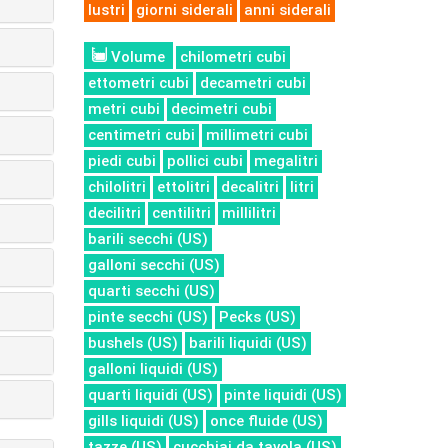
lustri
giorni siderali
anni siderali
Volume
chilometri cubi
ettometri cubi
decametri cubi
metri cubi
decimetri cubi
centimetri cubi
millimetri cubi
piedi cubi
pollici cubi
megalitri
chilolitri
ettolitri
decalitri
litri
decilitri
centilitri
millilitri
barili secchi (US)
galloni secchi (US)
quarti secchi (US)
pinte secchi (US)
Pecks (US)
bushels (US)
barili liquidi (US)
galloni liquidi (US)
quarti liquidi (US)
pinte liquidi (US)
gills liquidi (US)
once fluide (US)
tazze (US)
cucchiai da tavola (US)