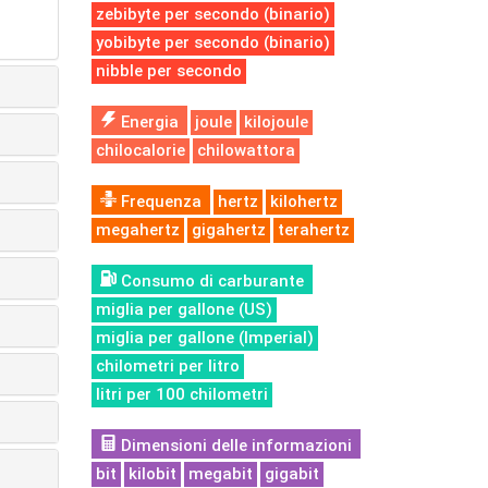
zebibyte per secondo (binario)
yobibyte per secondo (binario)
nibble per secondo
Energia
joule
kilojoule
chilocalorie
chilowattora
Frequenza
hertz
kilohertz
megahertz
gigahertz
terahertz
Consumo di carburante
miglia per gallone (US)
miglia per gallone (Imperial)
chilometri per litro
litri per 100 chilometri
Dimensioni delle informazioni
bit
kilobit
megabit
gigabit