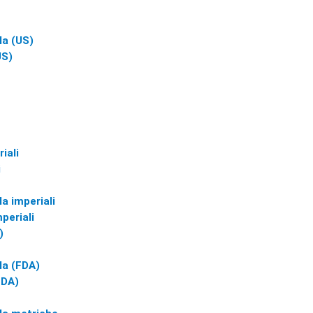
la (US)
US)
iali
i
a imperiali
periali
)
la (FDA)
FDA)