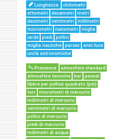
Lunghezza
chilometri
ettometri
decametri
metri
decimetri
centimetri
millimetri
micrometri
nanometri
miglia
iarde
piedi
pollici
miglia nautiche
parsec
anni luce
unità astronomiche
Pressione
atmosfere standard
atmosfere tecniche
bar
pascal
libbre per pollice quadrato (psi)
torr
micrometri di mercurio
millimetri di mercurio
centimetri di mercurio
pollici di mercurio
piedi di mercurio
millimetri di acqua