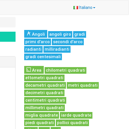
Italiano
Angoli
angoli giro
gradi
primi d’arco
secondi d’arco
radianti
milliradianti
gradi centesimali
Area
chilometri quadrati
ettometri quadrati
decametri quadrati
metri quadrati
decimetri quadrati
centimetri quadrati
millimetri quadrati
miglia quadrate
iarde quadrate
piedi quadrati
pollici quadrati