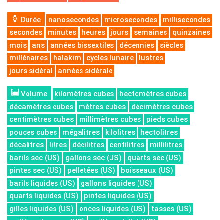
Durée
nanosecondes
microsecondes
millisecondes
secondes
minutes
heures
jours
semaines
quinzaines
mois
ans
années bissextiles
décennies
siècles
millénaires
halakim
cycles lunaire
lustres
jours sidéral
années sidérale
Volume
kilomètres cubes
hectomètres cubes
décamètres cubes
mètres cubes
décimètres cubes
centimètres cubes
millimètres cubes
pieds cubes
pouces cubes
mégalitres
kilolitres
hectolitres
décalitres
litres
décilitres
centilitres
millilitres
barils sec (US)
gallons sec (US)
quarts sec (US)
pintes sec (US)
pelletées (US)
boisseaux (US)
barils liquides (US)
gallons liquides (US)
quarts liquides (US)
pintes liquides (US)
gilles liquides (US)
onces liquides (US)
tasses (US)