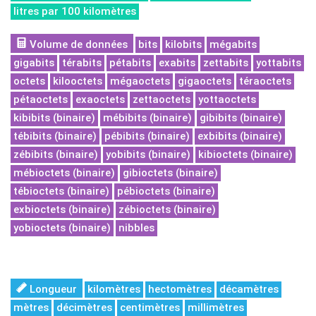
litres par 100 kilomètres
Volume de données
bits
kilobits
mégabits
gigabits
térabits
pétabits
exabits
zettabits
yottabits
octets
kilooctets
mégaoctets
gigaoctets
téraoctets
pétaoctets
exaoctets
zettaoctets
yottaoctets
kibibits (binaire)
mébibits (binaire)
gibibits (binaire)
tébibits (binaire)
pébibits (binaire)
exbibits (binaire)
zébibits (binaire)
yobibits (binaire)
kibioctets (binaire)
mébioctets (binaire)
gibioctets (binaire)
tébioctets (binaire)
pébioctets (binaire)
exbioctets (binaire)
zébioctets (binaire)
yobioctets (binaire)
nibbles
Longueur
kilomètres
hectomètres
décamètres
mètres
décimètres
centimètres
millimètres