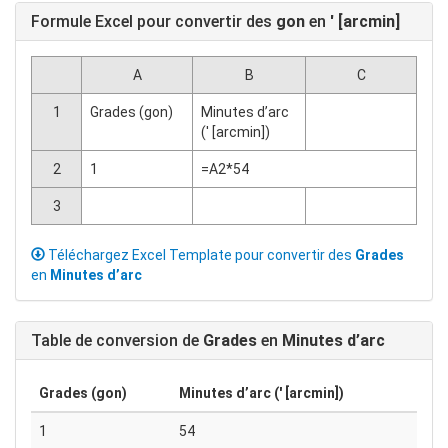
Formule Excel pour convertir des
gon
en
′ [arcmin]
A
B
C
1
Grades (gon)
Minutes d’arc
(′ [arcmin])
2
1
=A2*54
3
Téléchargez Excel Template pour convertir des
Grades
en
Minutes d’arc
Table de conversion de
Grades
en
Minutes d’arc
Grades (gon)
Minutes d’arc (′ [arcmin])
1
54