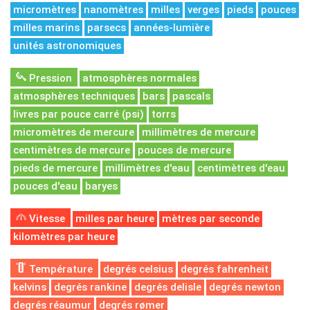
micromètres
nanomètres
milles
verges
pieds
pouces
milles marins
parsecs
années-lumière
unités astronomiques
Pression
atmosphères normales
atmosphères techniques
bars
pascals
livres par pouce carré (psi)
torrs
micromètres de mercure
millimètres de mercure
centimètres de mercure
pouces de mercure
pieds de mercure
millimètres d'eau
centimètres d'eau
pouces d'eau
baryes
Vitesse
milles par heure
mètres par seconde
kilomètres par heure
Température
degrés celsius
degrés fahrenheit
kelvins
degrés rankine
degrés delisle
degrés newton
degrés réaumur
degrés rømer