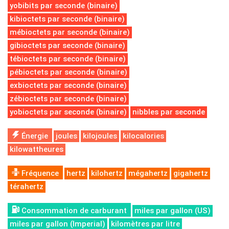
yobibits par seconde (binaire)
kibioctets par seconde (binaire)
mébioctets par seconde (binaire)
gibioctets par seconde (binaire)
tébioctets par seconde (binaire)
pébioctets par seconde (binaire)
exbioctets par seconde (binaire)
zébioctets par seconde (binaire)
yobioctets par seconde (binaire)
nibbles par seconde
Énergie
joules
kilojoules
kilocalories
kilowattheures
Fréquence
hertz
kilohertz
mégahertz
gigahertz
térahertz
Consommation de carburant
miles par gallon (US)
miles par gallon (Imperial)
kilomètres par litre