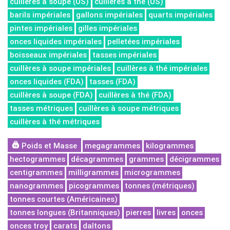
cuillères à soupe (US)
cuillères à thé (US)
barils impériales
gallons impériales
quarts impériales
pintes impériales
gilles impériales
onces liquides impériales
pelletées impériales
boisseaux impériales
tasses impériales
cuillères à soupe impériales
cuillères à thé impériales
onces liquides (FDA)
tasses (FDA)
cuillères à soupe (FDA)
cuillères à thé (FDA)
tasses métriques
cuillères à soupe métriques
cuillères à thé métriques
Poids et Masse
megagrammes
kilogrammes
hectogrammes
décagrammes
grammes
décigrammes
centigrammes
milligrammes
microgrammes
nanogrammes
picogrammes
tonnes (métriques)
tonnes courtes (Américaines)
tonnes longues (Britanniques)
pierres
livres
onces
onces troy
carats
daltons