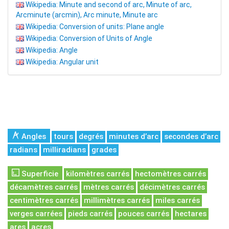
Wikipedia: Minute and second of arc, Minute of arc,
Arcminute (arcmin), Arc minute, Minute arc
Wikipedia: Conversion of units: Plane angle
Wikipedia: Conversion of Units of Angle
Wikipedia: Angle
Wikipedia: Angular unit
Angles
tours
degrés
minutes d’arc
secondes d’arc
radians
milliradians
grades
Superficie
kilomètres carrés
hectomètres carrés
décamètres carrés
mètres carrés
décimètres carrés
centimètres carrés
millimètres carrés
miles carrés
verges carrées
pieds carrés
pouces carrés
hectares
ares
acres