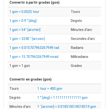
Convertir à partir
grades (gon)
1 gon = 0.0025 tour
Tours
1 gon = 0.9 ° [deg]
Degrés
1 gon = 54 ′ [arcmin]
Minutes d’arc
1 gon = 3240 ″ [arcsec]
Secondes d’arc
1 gon = 0.015707963267949 rad
Radians
1 gon = 15.707963267949 mrad
Milliradians
1 gon = 1 gon
Grades
Convertir en
grades (gon)
Tours
1 tour = 400 gon
Degrés
1 ° [deg] = 1.1111111111111 gon
Minutes d’arc
1 ′ [arcmin] = 0.018518518518519 gon