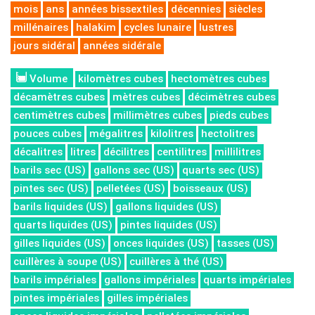
mois
ans
années bissextiles
décennies
siècles
millénaires
halakim
cycles lunaire
lustres
jours sidéral
années sidérale
Volume
kilomètres cubes
hectomètres cubes
décamètres cubes
mètres cubes
décimètres cubes
centimètres cubes
millimètres cubes
pieds cubes
pouces cubes
mégalitres
kilolitres
hectolitres
décalitres
litres
décilitres
centilitres
millilitres
barils sec (US)
gallons sec (US)
quarts sec (US)
pintes sec (US)
pelletées (US)
boisseaux (US)
barils liquides (US)
gallons liquides (US)
quarts liquides (US)
pintes liquides (US)
gilles liquides (US)
onces liquides (US)
tasses (US)
cuillères à soupe (US)
cuillères à thé (US)
barils impériales
gallons impériales
quarts impériales
pintes impériales
gilles impériales