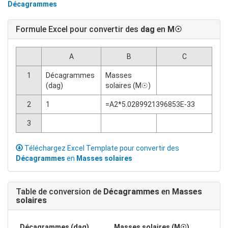
Décagrammes
Formule Excel pour convertir des
dag
en
M☉
A
B
C
1
Décagrammes
Masses
(dag)
solaires (M☉)
2
1
=A2*5.0289921396853E-33
3
Téléchargez Excel Template pour convertir des
Décagrammes
en
Masses solaires
Table de conversion de
Décagrammes
en
Masses
solaires
Décagrammes (dag)
Masses solaires (M☉)