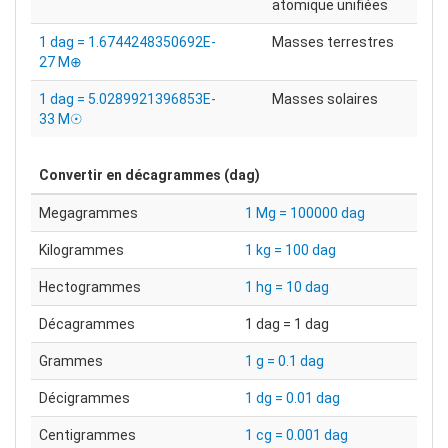
atomique unifiées
1 dag = 1.6744248350692E-
Masses terrestres
27 M⊕
1 dag = 5.0289921396853E-
Masses solaires
33 M☉
Convertir en
décagrammes (dag)
Megagrammes
1 Mg = 100000 dag
Kilogrammes
1 kg = 100 dag
Hectogrammes
1 hg = 10 dag
Décagrammes
1 dag = 1 dag
Grammes
1 g = 0.1 dag
Décigrammes
1 dg = 0.01 dag
Centigrammes
1 cg = 0.001 dag