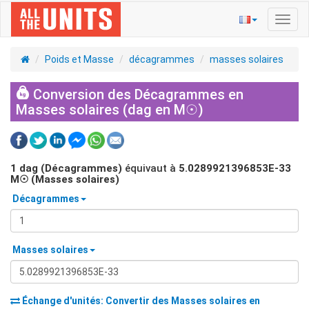
Bascu
la
navig
Poids et Masse
décagrammes
masses solaires
Conversion des Décagrammes en
Masses solaires (dag en M☉)
1
dag (Décagrammes)
équivaut à
5.0289921396853E-33
M☉ (Masses solaires)
Décagrammes
Masses solaires
Échange d'unités: Convertir des
Masses solaires
en