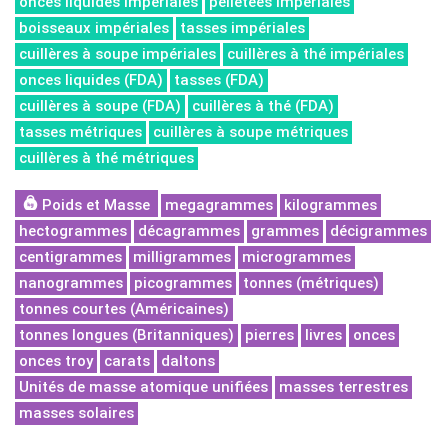
onces liquides impériales
pelletées impériales
boisseaux impériales
tasses impériales
cuillères à soupe impériales
cuillères à thé impériales
onces liquides (FDA)
tasses (FDA)
cuillères à soupe (FDA)
cuillères à thé (FDA)
tasses métriques
cuillères à soupe métriques
cuillères à thé métriques
Poids et Masse
megagrammes
kilogrammes
hectogrammes
décagrammes
grammes
décigrammes
centigrammes
milligrammes
microgrammes
nanogrammes
picogrammes
tonnes (métriques)
tonnes courtes (Américaines)
tonnes longues (Britanniques)
pierres
livres
onces
onces troy
carats
daltons
Unités de masse atomique unifiées
masses terrestres
masses solaires