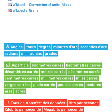
Wikipedia: Conversion of units: Mass
Wikipedia: Gram
Angles
tours
degrés
minutes d’arc
secondes d’arc
radians
milliradians
grades
Superficie
kilomètres carrés
hectomètres carrés
décamètres carrés
mètres carrés
décimètres carrés
centimètres carrés
millimètres carrés
miles carrés
verges carrées
pieds carrés
pouces carrés
hectares
ares
acres
Taux de transfert des données
Bits par seconde
Kilobits par seconde
Mégabits par seconde