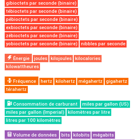
gibioctets par seconde (binaire)
tébioctets par seconde (binaire)
pébioctets par seconde (binaire)
exbioctets par seconde (binaire)
zébioctets par seconde (binaire)
yobioctets par seconde (binaire)
nibbles par seconde
Énergie
joules
kilojoules
kilocalories
kilowattheures
Fréquence
hertz
kilohertz
mégahertz
gigahertz
térahertz
Consommation de carburant
miles par gallon (US)
miles par gallon (Imperial)
kilomètres par litre
litres par 100 kilomètres
Volume de données
bits
kilobits
mégabits