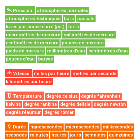
Pression
atmosphères normales
atmosphères techniques
bars
pascals
livres par pouce carré (psi)
torrs
micromètres de mercure
millimètres de mercure
centimètres de mercure
pouces de mercure
pieds de mercure
millimètres d'eau
centimètres d'eau
pouces d'eau
baryes
Vitesse
milles par heure
mètres par seconde
kilomètres par heure
Température
degrés celsius
degrés fahrenheit
kelvins
degrés rankine
degrés delisle
degrés newton
degrés réaumur
degrés rømer
Durée
nanosecondes
microsecondes
millisecondes
secondes
minutes
heures
jours
semaines
quinzaines