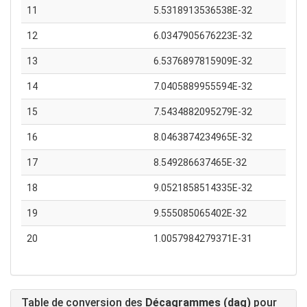
11
5.5318913536538E-32
12
6.0347905676223E-32
13
6.5376897815909E-32
14
7.0405889955594E-32
15
7.5434882095279E-32
16
8.0463874234965E-32
17
8.549286637465E-32
18
9.0521858514335E-32
19
9.555085065402E-32
20
1.0057984279371E-31
Table de conversion des
Décagrammes (dag)
pour