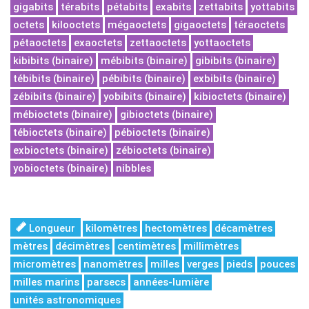
gigabits
térabits
pétabits
exabits
zettabits
yottabits
octets
kilooctets
mégaoctets
gigaoctets
téraoctets
pétaoctets
exaoctets
zettaoctets
yottaoctets
kibibits (binaire)
mébibits (binaire)
gibibits (binaire)
tébibits (binaire)
pébibits (binaire)
exbibits (binaire)
zébibits (binaire)
yobibits (binaire)
kibioctets (binaire)
mébioctets (binaire)
gibioctets (binaire)
tébioctets (binaire)
pébioctets (binaire)
exbioctets (binaire)
zébioctets (binaire)
yobioctets (binaire)
nibbles
Longueur
kilomètres
hectomètres
décamètres
mètres
décimètres
centimètres
millimètres
micromètres
nanomètres
milles
verges
pieds
pouces
milles marins
parsecs
années-lumière
unités astronomiques