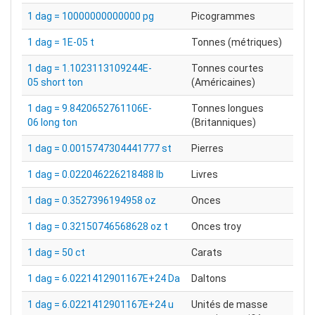
1 dag = 10000000000000 pg
Picogrammes
1 dag = 1E-05 t
Tonnes (métriques)
1 dag = 1.1023113109244E-
Tonnes courtes
05 short ton
(Américaines)
1 dag = 9.8420652761106E-
Tonnes longues
06 long ton
(Britanniques)
1 dag = 0.0015747304441777 st
Pierres
1 dag = 0.022046226218488 lb
Livres
1 dag = 0.3527396194958 oz
Onces
1 dag = 0.32150746568628 oz t
Onces troy
1 dag = 50 ct
Carats
1 dag = 6.0221412901167E+24 Da
Daltons
1 dag = 6.0221412901167E+24 u
Unités de masse