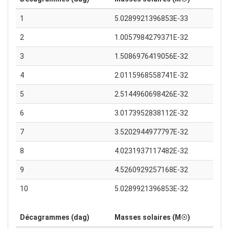
1
5.0289921396853E-33
2
1.0057984279371E-32
3
1.5086976419056E-32
4
2.0115968558741E-32
5
2.5144960698426E-32
6
3.0173952838112E-32
7
3.5202944977797E-32
8
4.0231937117482E-32
9
4.5260929257168E-32
10
5.0289921396853E-32
Décagrammes (dag)
Masses solaires (M☉)