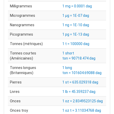
Milligrammes
1 mg = 0.0001 dag
Microgrammes
1 µg = 1E-07 dag
Nanogrammes
1 ng = 1E-10 dag
Picogrammes
1 pg = 1E-13 dag
Tonnes (métriques)
1 t = 100000 dag
Tonnes courtes
1 short
(Américaines)
ton = 90718.474 dag
Tonnes longues
1 long
(Britanniques)
ton = 101604.69088 dag
Pierres
1 st = 635.029318 dag
Livres
1 lb = 45.359237 dag
Onces
1 oz = 2.8349523125 dag
Onces troy
1 oz t = 3.11034768 dag