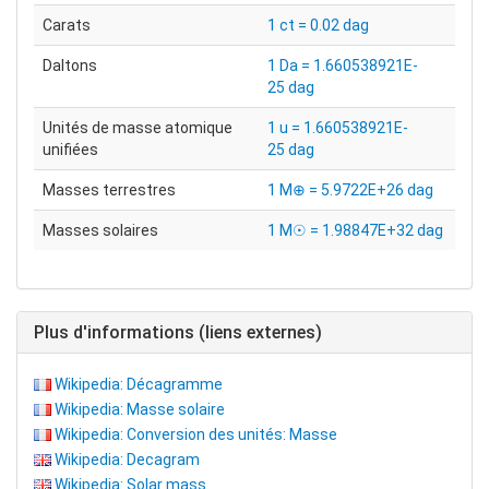
Carats
1 ct = 0.02 dag
Daltons
1 Da = 1.660538921E-
25 dag
Unités de masse atomique
1 u = 1.660538921E-
unifiées
25 dag
Masses terrestres
1 M⊕ = 5.9722E+26 dag
Masses solaires
1 M☉ = 1.98847E+32 dag
Plus d'informations (liens externes)
Wikipedia: Décagramme
Wikipedia: Masse solaire
Wikipedia: Conversion des unités: Masse
Wikipedia: Decagram
Wikipedia: Solar mass