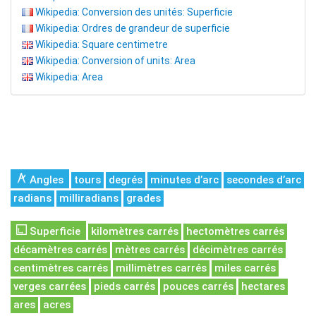
Wikipedia: Conversion des unités: Superficie
Wikipedia: Ordres de grandeur de superficie
Wikipedia: Square centimetre
Wikipedia: Conversion of units: Area
Wikipedia: Area
Angles
tours
degrés
minutes d’arc
secondes d’arc
radians
milliradians
grades
Superficie
kilomètres carrés
hectomètres carrés
décamètres carrés
mètres carrés
décimètres carrés
centimètres carrés
millimètres carrés
miles carrés
verges carrées
pieds carrés
pouces carrés
hectares
ares
acres