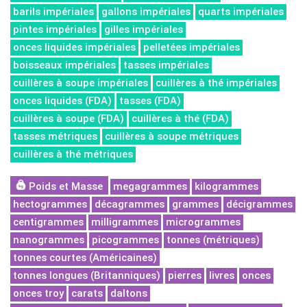
barils impériales
gallons impériales
quarts impériales
pintes impériales
gilles impériales
onces liquides impériales
pelletées impériales
boisseaux impériales
tasses impériales
cuillères à soupe impériales
cuillères à thé impériales
onces liquides (FDA)
tasses (FDA)
cuillères à soupe (FDA)
cuillères à thé (FDA)
tasses métriques
cuillères à soupe métriques
cuillères à thé métriques
Poids et Masse
megagrammes
kilogrammes
hectogrammes
décagrammes
grammes
décigrammes
centigrammes
milligrammes
microgrammes
nanogrammes
picogrammes
tonnes (métriques)
tonnes courtes (Américaines)
tonnes longues (Britanniques)
pierres
livres
onces
onces troy
carats
daltons