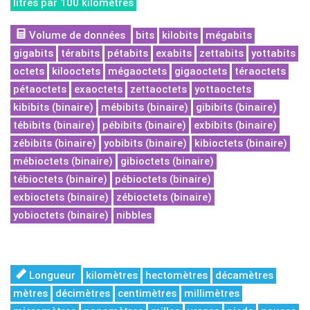
litres par 100 kilomètres
Volume de données
bits
kilobits
mégabits
gigabits
térabits
pétabits
exabits
zettabits
yottabits
octets
kilooctets
mégaoctets
gigaoctets
téraoctets
pétaoctets
exaoctets
zettaoctets
yottaoctets
kibibits (binaire)
mébibits (binaire)
gibibits (binaire)
tébibits (binaire)
pébibits (binaire)
exbibits (binaire)
zébibits (binaire)
yobibits (binaire)
kibioctets (binaire)
mébioctets (binaire)
gibioctets (binaire)
tébioctets (binaire)
pébioctets (binaire)
exbioctets (binaire)
zébioctets (binaire)
yobioctets (binaire)
nibbles
Longueur
kilomètres
hectomètres
décamètres
mètres
décimètres
centimètres
millimètres