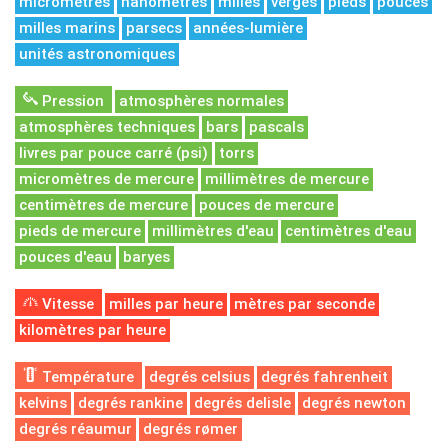
micromètres
nanomètres
milles
verges
pieds
pouces
milles marins
parsecs
années-lumière
unités astronomiques
Pression
atmosphères normales
atmosphères techniques
bars
pascals
livres par pouce carré (psi)
torrs
micromètres de mercure
millimètres de mercure
centimètres de mercure
pouces de mercure
pieds de mercure
millimètres d'eau
centimètres d'eau
pouces d'eau
baryes
Vitesse
milles par heure
mètres par seconde
kilomètres par heure
Température
degrés celsius
degrés fahrenheit
kelvins
degrés rankine
degrés delisle
degrés newton
degrés réaumur
degrés rømer