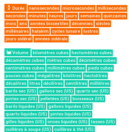
Durée
nanosecondes
microsecondes
millisecondes
secondes
minutes
heures
jours
semaines
quinzaines
mois
ans
années bissextiles
décennies
siècles
millénaires
halakim
cycles lunaire
lustres
jours sidéral
années sidérale
Volume
kilomètres cubes
hectomètres cubes
décamètres cubes
mètres cubes
décimètres cubes
centimètres cubes
millimètres cubes
pieds cubes
pouces cubes
mégalitres
kilolitres
hectolitres
décalitres
litres
décilitres
centilitres
millilitres
barils sec (US)
gallons sec (US)
quarts sec (US)
pintes sec (US)
pelletées (US)
boisseaux (US)
barils liquides (US)
gallons liquides (US)
quarts liquides (US)
pintes liquides (US)
gilles liquides (US)
onces liquides (US)
tasses (US)
cuillères à soupe (US)
cuillères à thé (US)