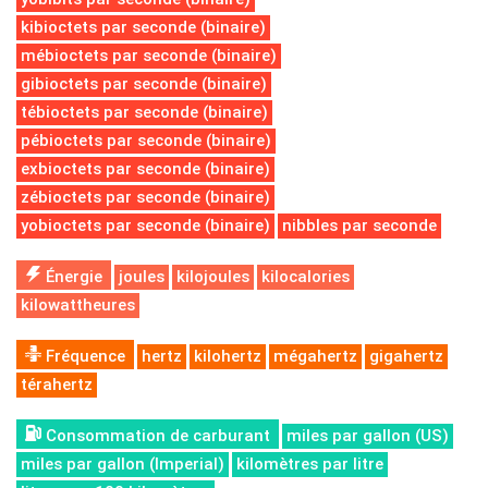
kibioctets par seconde (binaire)
mébioctets par seconde (binaire)
gibioctets par seconde (binaire)
tébioctets par seconde (binaire)
pébioctets par seconde (binaire)
exbioctets par seconde (binaire)
zébioctets par seconde (binaire)
yobioctets par seconde (binaire)
nibbles par seconde
Énergie
joules
kilojoules
kilocalories
kilowattheures
Fréquence
hertz
kilohertz
mégahertz
gigahertz
térahertz
Consommation de carburant
miles par gallon (US)
miles par gallon (Imperial)
kilomètres par litre