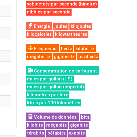
yobioctets par seconde (binaire)
nibbles par seconde
Énergie
joules
kilojoules
kilocalories
kilowattheures
Fréquence
hertz
kilohertz
mégahertz
gigahertz
térahertz
Consommation de carburant
miles par gallon (US)
miles par gallon (Imperial)
kilomètres par litre
litres par 100 kilomètres
Volume de données
bits
kilobits
mégabits
gigabits
térabits
pétabits
exabits