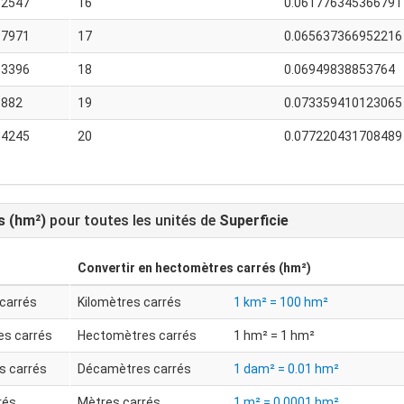
12547
16
0.061776345366791
97971
17
0.065637366952216
83396
18
0.06949838853764
6882
19
0.073359410123065
54245
20
0.077220431708489
s (hm²)
pour toutes les unités de
Superficie
Convertir en
hectomètres carrés (hm²)
 carrés
Kilomètres carrés
1 km² = 100 hm²
s carrés
Hectomètres carrés
1 hm² = 1 hm²
s carrés
Décamètres carrés
1 dam² = 0.01 hm²
rés
Mètres carrés
1 m² = 0.0001 hm²