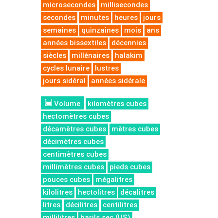
microsecondes
millisecondes
secondes
minutes
heures
jours
semaines
quinzaines
mois
ans
années bissextiles
décennies
siècles
millénaires
halakim
cycles lunaire
lustres
jours sidéral
années sidérale
Volume
kilomètres cubes
hectomètres cubes
décamètres cubes
mètres cubes
décimètres cubes
centimètres cubes
millimètres cubes
pieds cubes
pouces cubes
mégalitres
kilolitres
hectolitres
décalitres
litres
décilitres
centilitres
millilitres
barils sec (US)