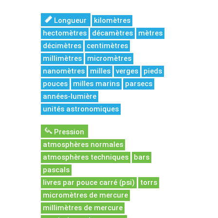
Longueur
kilomètres
hectomètres
décamètres
mètres
décimètres
centimètres
millimètres
micromètres
nanomètres
milles
verges
pieds
pouces
milles marins
parsecs
années-lumière
unités astronomiques
Pression
atmosphères normales
atmosphères techniques
bars
pascals
livres par pouce carré (psi)
torrs
micromètres de mercure
millimètres de mercure