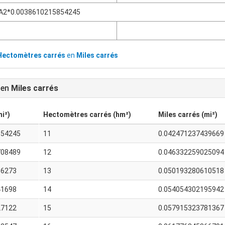
A2*0.0038610215854245
Hectomètres carrés
en
Miles carrés
en
Miles carrés
mi²)
Hectomètres carrés (hm²)
Miles carrés (mi²)
854245
11
0.042471237439669
708489
12
0.046332259025094
56273
13
0.050193280610518
41698
14
0.054054302195942
27122
15
0.057915323781367