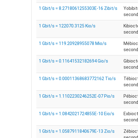
1 Gbit/s = 8.2718061255303E-16 Zibit/s
Yobibit
seconde
1 Gbit/s = 122070.3125 Kio/s
Kibioct
seconde
1 Gbit/s = 119.20928955078 Mio/s
Mébioc
seconde
1 Gbit/s = 0.11641532182694 Gio/s
Gibioct
seconde
1 Gbit/s = 0.00011368683772162 Tio/s
Tébioc
seconde
1 Gbit/s = 1.1102230246252E-07 Pio/s
Pébioc
seconde
1 Gbit/s = 1.0842021724855E-10 Eio/s
Exbioct
seconde
1 Gbit/s = 1.0587911840679E-13 Zio/s
Zébioc
seconde