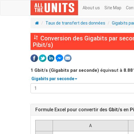
About us
Site Map
Con
Taux de transfert des données
Gigabits p
Conversion des Gigabits par second
Pibit/s)
1
Gbit/s (Gigabits par seconde)
équivaut à
8.88
Gigabits par seconde
Formule Excel pour convertir des
Gbit/s
en
P
A