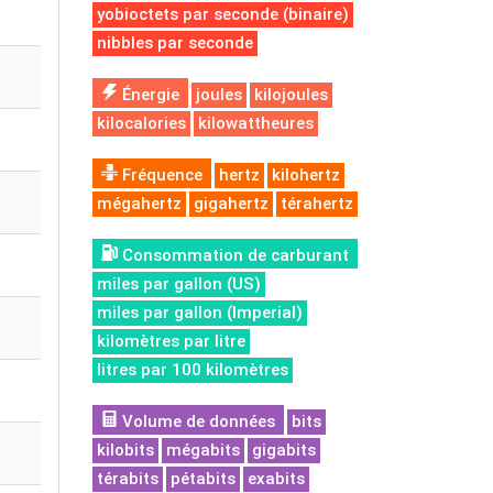
yobioctets par seconde (binaire)
nibbles par seconde
Énergie
joules
kilojoules
kilocalories
kilowattheures
Fréquence
hertz
kilohertz
mégahertz
gigahertz
térahertz
Consommation de carburant
miles par gallon (US)
miles par gallon (Imperial)
kilomètres par litre
litres par 100 kilomètres
Volume de données
bits
kilobits
mégabits
gigabits
térabits
pétabits
exabits