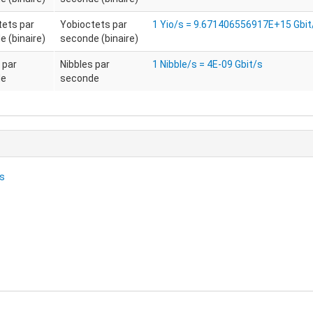
tets par
Yobioctets par
1 Yio/s = 9.671406556917E+15 Gbit
 (binaire)
seconde (binaire)
 par
Nibbles par
1 Nibble/s = 4E-09 Gbit/s
de
seconde
ds