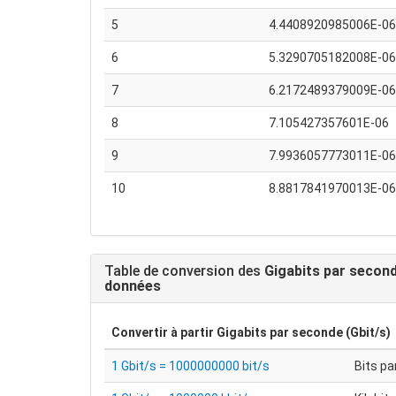
5
4.4408920985006E-06
6
5.3290705182008E-06
7
6.2172489379009E-06
8
7.105427357601E-06
9
7.9936057773011E-06
10
8.8817841970013E-06
Table de conversion des
Gigabits par second
données
Convertir à partir
Gigabits par seconde (Gbit/s)
1 Gbit/s = 1000000000 bit/s
Bits p