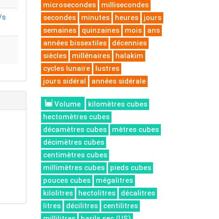
microsecondes
millisecondes
/s
secondes
minutes
heures
jours
semaines
quinzaines
mois
ans
années bissextiles
décennies
siècles
millénaires
halakim
cycles lunaire
lustres
jours sidéral
années sidérale
Volume
kilomètres cubes
hectomètres cubes
décamètres cubes
mètres cubes
décimètres cubes
centimètres cubes
millimètres cubes
pieds cubes
pouces cubes
mégalitres
kilolitres
hectolitres
décalitres
litres
décilitres
centilitres
millilitres
barils sec (US)