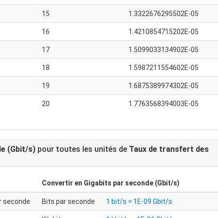
15
1.3322676295502E-05
16
1.4210854715202E-05
17
1.5099033134902E-05
18
1.5987211554602E-05
19
1.6875389974302E-05
20
1.7763568394003E-05
e (Gbit/s)
pour toutes les unités de
Taux de transfert des
Convertir en
Gigabits par seconde (Gbit/s)
ar seconde
Bits par seconde
1 bit/s = 1E-09 Gbit/s