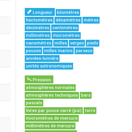
Longueur
kilomètres
hectomètres
décamètres
mètres
décimètres
centimètres
millimètres
micromètres
nanomètres
milles
verges
pieds
pouces
milles marins
parsecs
années-lumière
unités astronomiques
Pression
atmosphères normales
atmosphères techniques
bars
pascals
livres par pouce carré (psi)
torrs
micromètres de mercure
millimètres de mercure