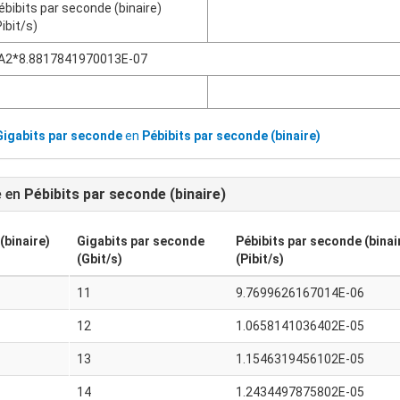
ébibits par seconde (binaire)
Pibit/s)
A2*8.8817841970013E-07
Gigabits par seconde
en
Pébibits par seconde (binaire)
e
en
Pébibits par seconde (binaire)
(binaire)
Gigabits par seconde
Pébibits par seconde (binai
(Gbit/s)
(Pibit/s)
11
9.7699626167014E-06
12
1.0658141036402E-05
13
1.1546319456102E-05
14
1.2434497875802E-05