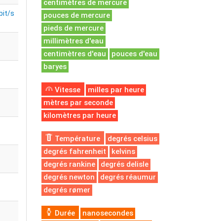
centimètres de mercure
bit/s
pouces de mercure
pieds de mercure
millimètres d'eau
centimètres d'eau
pouces d'eau
baryes
Vitesse
milles par heure
mètres par seconde
kilomètres par heure
Température
degrés celsius
degrés fahrenheit
kelvins
degrés rankine
degrés delisle
degrés newton
degrés réaumur
degrés rømer
Durée
nanosecondes