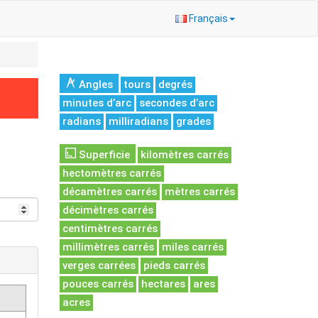
Français
Angles
tours
degrés
minutes d’arc
secondes d’arc
radians
milliradians
grades
Superficie
kilomètres carrés
hectomètres carrés
décamètres carrés
mètres carrés
décimètres carrés
centimètres carrés
millimètres carrés
miles carrés
verges carrées
pieds carrés
pouces carrés
hectares
ares
acres