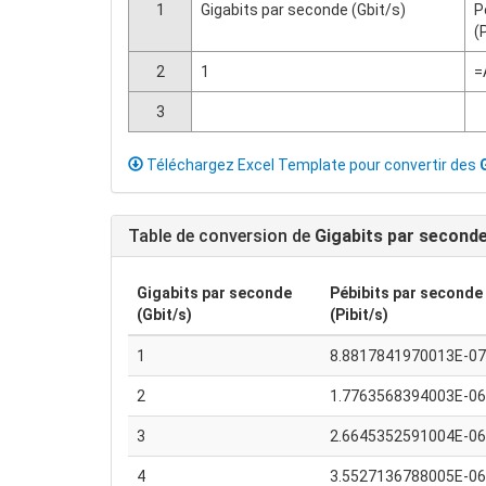
1
Gigabits par seconde (Gbit/s)
P
(
2
1
=
3
Téléchargez Excel Template pour convertir des
Table de conversion de
Gigabits par second
Gigabits par seconde
Pébibits par seconde 
(Gbit/s)
(Pibit/s)
1
8.8817841970013E-07
2
1.7763568394003E-06
3
2.6645352591004E-06
4
3.5527136788005E-06