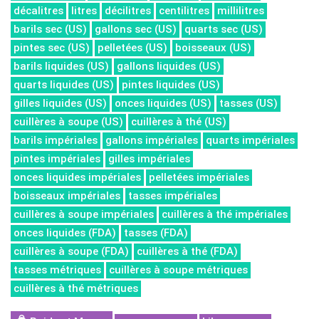
décalitres
litres
décilitres
centilitres
millilitres
barils sec (US)
gallons sec (US)
quarts sec (US)
pintes sec (US)
pelletées (US)
boisseaux (US)
barils liquides (US)
gallons liquides (US)
quarts liquides (US)
pintes liquides (US)
gilles liquides (US)
onces liquides (US)
tasses (US)
cuillères à soupe (US)
cuillères à thé (US)
barils impériales
gallons impériales
quarts impériales
pintes impériales
gilles impériales
onces liquides impériales
pelletées impériales
boisseaux impériales
tasses impériales
cuillères à soupe impériales
cuillères à thé impériales
onces liquides (FDA)
tasses (FDA)
cuillères à soupe (FDA)
cuillères à thé (FDA)
tasses métriques
cuillères à soupe métriques
cuillères à thé métriques