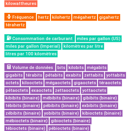
kilowattheures
Fréquence
hertz
kilohertz
mégahertz
gigahertz
térahertz
Consommation de carburant
miles par gallon (US)
miles par gallon (Imperial)
kilomètres par litre
litres par 100 kilomètres
Volume de données
bits
kilobits
mégabits
gigabits
térabits
pétabits
exabits
zettabits
yottabits
octets
kilooctets
mégaoctets
gigaoctets
téraoctets
pétaoctets
exaoctets
zettaoctets
yottaoctets
kibibits (binaire)
mébibits (binaire)
gibibits (binaire)
tébibits (binaire)
pébibits (binaire)
exbibits (binaire)
zébibits (binaire)
yobibits (binaire)
kibioctets (binaire)
mébioctets (binaire)
gibioctets (binaire)
tébioctets (binaire)
pébioctets (binaire)