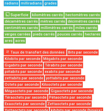
radians
milliradians
grades
Superficie
kilomètres carrés
hectomètres carrés
décamètres carrés
mètres carrés
décimètres carrés
centimètres carrés
millimètres carrés
miles carrés
verges carrées
pieds carrés
pouces carrés
hectares
ares
acres
Taux de transfert des données
Bits par seconde
Kilobits par seconde
Mégabits par seconde
Gigabits par seconde
Térabits par seconde
pétabits par seconde
exabits par seconde
zettabits par seconde
yottabits par seconde
Octets par seconde
Kilooctets par seconde
Mégaoctets par seconde
Gigaoctets par seconde
Téraoctets par seconde
Pétaoctets par seconde
Exaoctets par seconde
Zettaoctets par seconde
Yottaoctets par seconde
kibibits par seconde (binaire)