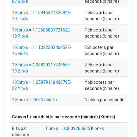
07 Gio/s
seconde (binaire)
1 Kibit/s = 1.1641532182694E-
Tébioctets par
10 Tio/s
seconde (binaire)
1 Kibit/s = 1.1368683772162E-
Pébioctets par
13 Pio/s
seconde (binaire)
1 Kibit/s = 1.1102230246252E-
Exbioctets par
16 Eio/s
seconde (binaire)
1 Kibit/s = 1.0842021724855E-
Zébioctets par
19 Zio/s
seconde (binaire)
1 Kibit/s = 1.0587911840679E-
Yobioctets par
22 Yio/s
seconde (binaire)
1 Kibit/s = 256 Nibble/s
Nibbles par seconde
Convertir en
kibibits par seconde (binaire) (Kibit/s)
Bits par
1 bit/s = 0.0009765625 Kibit/s
seconde