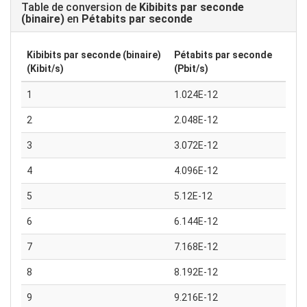
Table de conversion de
Kibibits par seconde
(binaire)
en
Pétabits par seconde
Kibibits par seconde (binaire)
Pétabits par seconde
(Kibit/s)
(Pbit/s)
1
1.024E-12
2
2.048E-12
3
3.072E-12
4
4.096E-12
5
5.12E-12
6
6.144E-12
7
7.168E-12
8
8.192E-12
9
9.216E-12