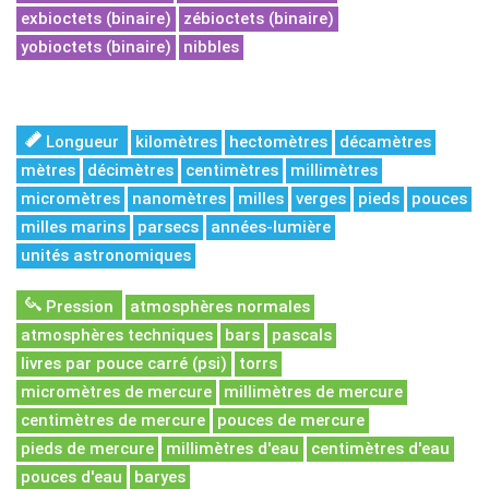
exbioctets (binaire)
zébioctets (binaire)
yobioctets (binaire)
nibbles
Longueur
kilomètres
hectomètres
décamètres
mètres
décimètres
centimètres
millimètres
micromètres
nanomètres
milles
verges
pieds
pouces
milles marins
parsecs
années-lumière
unités astronomiques
Pression
atmosphères normales
atmosphères techniques
bars
pascals
livres par pouce carré (psi)
torrs
micromètres de mercure
millimètres de mercure
centimètres de mercure
pouces de mercure
pieds de mercure
millimètres d'eau
centimètres d'eau
pouces d'eau
baryes