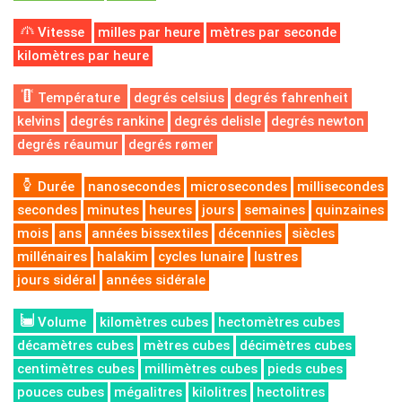
Vitesse
milles par heure
mètres par seconde
kilomètres par heure
Température
degrés celsius
degrés fahrenheit
kelvins
degrés rankine
degrés delisle
degrés newton
degrés réaumur
degrés rømer
Durée
nanosecondes
microsecondes
millisecondes
secondes
minutes
heures
jours
semaines
quinzaines
mois
ans
années bissextiles
décennies
siècles
millénaires
halakim
cycles lunaire
lustres
jours sidéral
années sidérale
Volume
kilomètres cubes
hectomètres cubes
décamètres cubes
mètres cubes
décimètres cubes
centimètres cubes
millimètres cubes
pieds cubes
pouces cubes
mégalitres
kilolitres
hectolitres