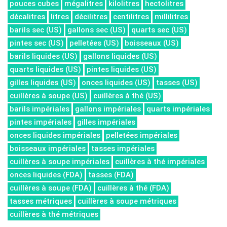
pouces cubes
mégalitres
kilolitres
hectolitres
décalitres
litres
décilitres
centilitres
millilitres
barils sec (US)
gallons sec (US)
quarts sec (US)
pintes sec (US)
pelletées (US)
boisseaux (US)
barils liquides (US)
gallons liquides (US)
quarts liquides (US)
pintes liquides (US)
gilles liquides (US)
onces liquides (US)
tasses (US)
cuillères à soupe (US)
cuillères à thé (US)
barils impériales
gallons impériales
quarts impériales
pintes impériales
gilles impériales
onces liquides impériales
pelletées impériales
boisseaux impériales
tasses impériales
cuillères à soupe impériales
cuillères à thé impériales
onces liquides (FDA)
tasses (FDA)
cuillères à soupe (FDA)
cuillères à thé (FDA)
tasses métriques
cuillères à soupe métriques
cuillères à thé métriques