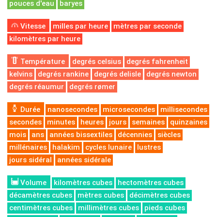
pouces d'eau
baryes
Vitesse
milles par heure
mètres par seconde
kilomètres par heure
Température
degrés celsius
degrés fahrenheit
kelvins
degrés rankine
degrés delisle
degrés newton
degrés réaumur
degrés rømer
Durée
nanosecondes
microsecondes
millisecondes
secondes
minutes
heures
jours
semaines
quinzaines
mois
ans
années bissextiles
décennies
siècles
millénaires
halakim
cycles lunaire
lustres
jours sidéral
années sidérale
Volume
kilomètres cubes
hectomètres cubes
décamètres cubes
mètres cubes
décimètres cubes
centimètres cubes
millimètres cubes
pieds cubes