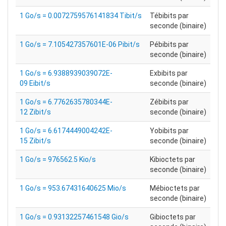
1 Go/s = 0.0072759576141834 Tibit/s
Tébibits par
seconde (binaire)
1 Go/s = 7.105427357601E-06 Pibit/s
Pébibits par
seconde (binaire)
1 Go/s = 6.9388939039072E-
Exbibits par
09 Eibit/s
seconde (binaire)
1 Go/s = 6.7762635780344E-
Zébibits par
12 Zibit/s
seconde (binaire)
1 Go/s = 6.6174449004242E-
Yobibits par
15 Zibit/s
seconde (binaire)
1 Go/s = 976562.5 Kio/s
Kibioctets par
seconde (binaire)
1 Go/s = 953.67431640625 Mio/s
Mébioctets par
seconde (binaire)
1 Go/s = 0.93132257461548 Gio/s
Gibioctets par