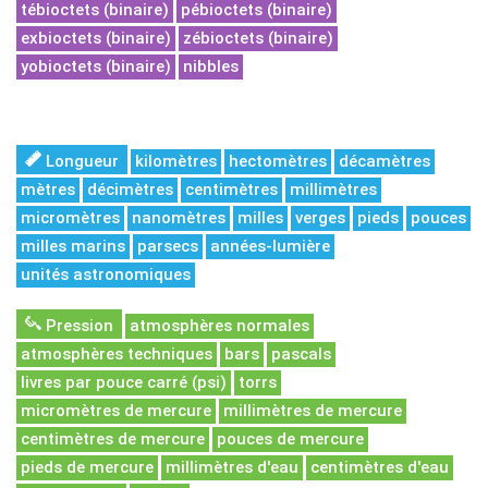
tébioctets (binaire)
pébioctets (binaire)
exbioctets (binaire)
zébioctets (binaire)
yobioctets (binaire)
nibbles
Longueur
kilomètres
hectomètres
décamètres
mètres
décimètres
centimètres
millimètres
micromètres
nanomètres
milles
verges
pieds
pouces
milles marins
parsecs
années-lumière
unités astronomiques
Pression
atmosphères normales
atmosphères techniques
bars
pascals
livres par pouce carré (psi)
torrs
micromètres de mercure
millimètres de mercure
centimètres de mercure
pouces de mercure
pieds de mercure
millimètres d'eau
centimètres d'eau