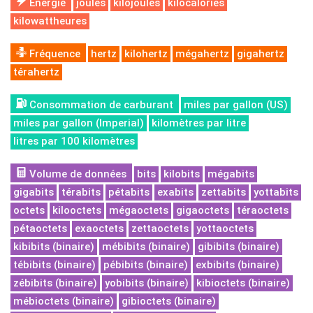
Énergie
joules
kilojoules
kilocalories
kilowattheures
Fréquence
hertz
kilohertz
mégahertz
gigahertz
térahertz
Consommation de carburant
miles par gallon (US)
miles par gallon (Imperial)
kilomètres par litre
litres par 100 kilomètres
Volume de données
bits
kilobits
mégabits
gigabits
térabits
pétabits
exabits
zettabits
yottabits
octets
kilooctets
mégaoctets
gigaoctets
téraoctets
pétaoctets
exaoctets
zettaoctets
yottaoctets
kibibits (binaire)
mébibits (binaire)
gibibits (binaire)
tébibits (binaire)
pébibits (binaire)
exbibits (binaire)
zébibits (binaire)
yobibits (binaire)
kibioctets (binaire)
mébioctets (binaire)
gibioctets (binaire)