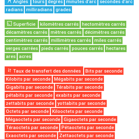
Angles
tours
degrés
minutes d’arc
secondes d’arc
radians
milliradians
grades
Superficie
kilomètres carrés
hectomètres carrés
décamètres carrés
mètres carrés
décimètres carrés
centimètres carrés
millimètres carrés
miles carrés
verges carrées
pieds carrés
pouces carrés
hectares
ares
acres
Taux de transfert des données
Bits par seconde
Kilobits par seconde
Mégabits par seconde
Gigabits par seconde
Térabits par seconde
pétabits par seconde
exabits par seconde
zettabits par seconde
yottabits par seconde
Octets par seconde
Kilooctets par seconde
Mégaoctets par seconde
Gigaoctets par seconde
Téraoctets par seconde
Pétaoctets par seconde
Exaoctets par seconde
Zettaoctets par seconde