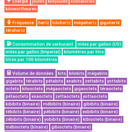
Énergie
joules
kilojoules
kilocalories
kilowattheures
Fréquence
hertz
kilohertz
mégahertz
gigahertz
térahertz
Consommation de carburant
miles par gallon (US)
miles par gallon (Imperial)
kilomètres par litre
litres par 100 kilomètres
Volume de données
bits
kilobits
mégabits
gigabits
térabits
pétabits
exabits
zettabits
yottabits
octets
kilooctets
mégaoctets
gigaoctets
téraoctets
pétaoctets
exaoctets
zettaoctets
yottaoctets
kibibits (binaire)
mébibits (binaire)
gibibits (binaire)
tébibits (binaire)
pébibits (binaire)
exbibits (binaire)
zébibits (binaire)
yobibits (binaire)
kibioctets (binaire)
mébioctets (binaire)
gibioctets (binaire)