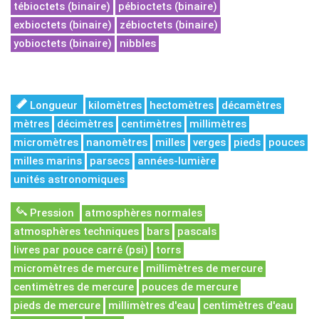
tébioctets (binaire)
pébioctets (binaire)
exbioctets (binaire)
zébioctets (binaire)
yobioctets (binaire)
nibbles
Longueur
kilomètres
hectomètres
décamètres
mètres
décimètres
centimètres
millimètres
micromètres
nanomètres
milles
verges
pieds
pouces
milles marins
parsecs
années-lumière
unités astronomiques
Pression
atmosphères normales
atmosphères techniques
bars
pascals
livres par pouce carré (psi)
torrs
micromètres de mercure
millimètres de mercure
centimètres de mercure
pouces de mercure
pieds de mercure
millimètres d'eau
centimètres d'eau