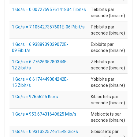
1 Go/s = 0.0072759576141834 Tibit/s
Tébibits par
seconde (binaire)
1 Go/s = 7.105427357601E-06 Pibit/s
Pébibits par
seconde (binaire)
1 Go/s = 6.9388939039072E-
Exbibits par
09 Eibit/s
seconde (binaire)
1 Go/s = 6.7762635780344E-
Zébibits par
12 Zibit/s
seconde (binaire)
1 Go/s = 6.6174449004242E-
Yobibits par
15 Zibit/s
seconde (binaire)
1 Go/s = 976562.5 Kio/s
Kibioctets par
seconde (binaire)
1 Go/s = 953.67431640625 Mio/s
Mébioctets par
seconde (binaire)
1 Go/s = 0.93132257461548 Gio/s
Gibioctets par