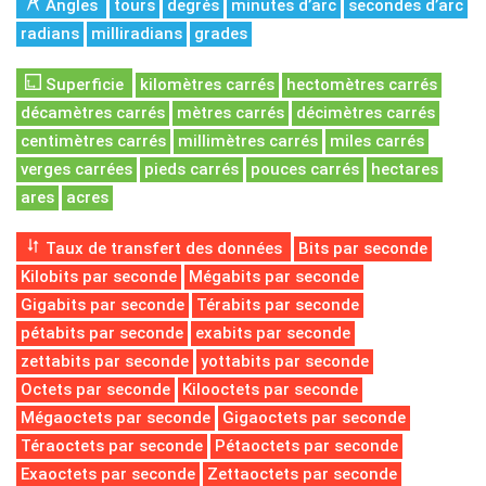
Angles
tours
degrés
minutes d’arc
secondes d’arc
radians
milliradians
grades
Superficie
kilomètres carrés
hectomètres carrés
décamètres carrés
mètres carrés
décimètres carrés
centimètres carrés
millimètres carrés
miles carrés
verges carrées
pieds carrés
pouces carrés
hectares
ares
acres
Taux de transfert des données
Bits par seconde
Kilobits par seconde
Mégabits par seconde
Gigabits par seconde
Térabits par seconde
pétabits par seconde
exabits par seconde
zettabits par seconde
yottabits par seconde
Octets par seconde
Kilooctets par seconde
Mégaoctets par seconde
Gigaoctets par seconde
Téraoctets par seconde
Pétaoctets par seconde
Exaoctets par seconde
Zettaoctets par seconde