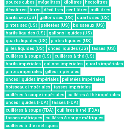
pouces cubes
mégalitres
kilolitres
hectolitres
décalitres
litres
décilitres
centilitres
millilitres
barils sec (US)
gallons sec (US)
quarts sec (US)
pintes sec (US)
pelletées (US)
boisseaux (US)
barils liquides (US)
gallons liquides (US)
quarts liquides (US)
pintes liquides (US)
gilles liquides (US)
onces liquides (US)
tasses (US)
cuillères à soupe (US)
cuillères à thé (US)
barils impériales
gallons impériales
quarts impériales
pintes impériales
gilles impériales
onces liquides impériales
pelletées impériales
boisseaux impériales
tasses impériales
cuillères à soupe impériales
cuillères à thé impériales
onces liquides (FDA)
tasses (FDA)
cuillères à soupe (FDA)
cuillères à thé (FDA)
tasses métriques
cuillères à soupe métriques
cuillères à thé métriques