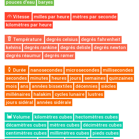
pouces d'eau
baryes
Vitesse
milles par heure
mètres par seconde
kilomètres par heure
Température
degrés celsius
degrés fahrenheit
kelvins
degrés rankine
degrés delisle
degrés newton
degrés réaumur
degrés rømer
Durée
nanosecondes
microsecondes
millisecondes
secondes
minutes
heures
jours
semaines
quinzaines
mois
ans
années bissextiles
décennies
siècles
millénaires
halakim
cycles lunaire
lustres
jours sidéral
années sidérale
Volume
kilomètres cubes
hectomètres cubes
décamètres cubes
mètres cubes
décimètres cubes
centimètres cubes
millimètres cubes
pieds cubes