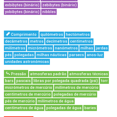
exbibytes (binário)
zebibytes (binário)
yobibytes (binário)
nibbles
Comprimento
quilómetros
hectómetros
decâmetros
metros
decímetros
centímetros
milímetros
micrómetros
nanómetros
milhas
jardas
pés
polegadas
milhas náuticas
parsecs
anos-luz
unidades astronómicas
Pressão
atmosferas padrão
atmosferas técnicas
bars
pascais
libras por polegada quadrada (psi)
torr
micrómetros de mercúrio
milímetros de mercúrio
centímetros de mercúrio
polegadas de mercúrio
pés de mercúrio
milímetros de água
centímetros de água
polegadas de água
baries