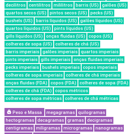
decilitros
centilitros
mililitros
barris (US)
galões (US)
quartos secos (US)
pintos secos (US)
pecks (US)
bushels (US)
barris líquidos (US)
galões líquidos (US)
quartos líquidos (US)
pints líquidos (US)
gills líquidos (US)
onças fluidas (US)
copos (US)
colheres de sopa (US)
colheres de chá (US)
barris imperiais
galões imperiais
quartos imperiais
pints imperiais
gills imperiais
onças fluidas imperiais
pecks imperiais
bushels imperiais
copos imperiais
colheres de sopa imperiais
colheres de chá imperiais
onças fluidas (FDA)
copos (FDA)
colheres de sopa (FDA)
colheres de chá (FDA)
copos métricos
colheres de sopa métricas
colheres de chá métricas
Peso e Massa
megagramas
quilogramas
hectogramas
decagramas
gramas
decigramas
centigramas
miligramas
microgramas
nanogramas