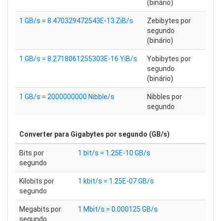
(binário)
1 GB/s = 8.470329472543E-13 ZiB/s
Zebibytes por
segundo
(binário)
1 GB/s = 8.2718061255303E-16 YiB/s
Yobibytes por
segundo
(binário)
1 GB/s = 2000000000 Nibble/s
Nibbles por
segundo
Converter para
Gigabytes por segundo (GB/s)
Bits por
1 bit/s = 1.25E-10 GB/s
segundo
Kilobits por
1 kbit/s = 1.25E-07 GB/s
segundo
Megabits por
1 Mbit/s = 0.000125 GB/s
segundo