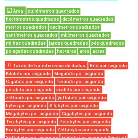
Área
quilómetros quadrados
hectómetros quadrados
decâmetros quadrados
metros quadrados
decímetros quadrados
centímetros quadrados
milímetros quadrados
milhas quadradas
jardas quadradas
pés quadrados
polegadas quadradas
hectares
ares
acres
Taxas de transferência de dados
Bits por segundo
Kilobits por segundo
Megabits por segundo
Gigabits por segundo
Terabits por segundo
petabits por segundo
exabits por segundo
zettabits por segundo
yottabits por segundo
bytes por segundo
Kilobytes por segundo
Megabytes por segundo
Gigabytes por segundo
Terabytes por segundo
Petabytes por segundo
Exabytes por segundo
Zettabytes por segundo
Yottabytes por segundo
kibibits por segundo (binário)