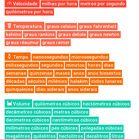
Velocidade
milhas por hora
metros por segundo
quilómetros por hora
Temperatura
graus celsius
graus fahrenheit
kelvins
graus rankine
graus delisle
graus newton
graus réaumur
graus rømer
Tempo
nanossegundos
microssegundos
milissegundos
segundos
minutos
horas
dias
semanas
quinzenas
meses
anos
anos bissextos
décadas
séculos
milénios
halakim
ciclos lunares
quinquénios
dias siderais
anos siderais
Volume
quilómetros cúbicos
hectómetros cúbicos
decâmetros cúbicos
metros cúbicos
decímetros cúbicos
centímetros cúbicos
milímetros cúbicos
pés cúbicos
polegadas cúbicas
megalitros
quilolitros
hectolitros
decalitros
litros