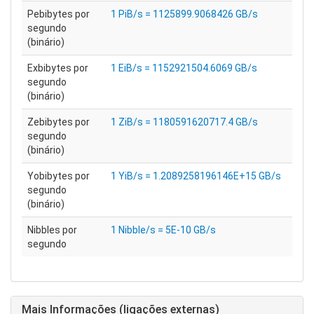
Pebibytes por
1 PiB/s = 1125899.9068426 GB/s
segundo
(binário)
Exbibytes por
1 EiB/s = 1152921504.6069 GB/s
segundo
(binário)
Zebibytes por
1 ZiB/s = 1180591620717.4 GB/s
segundo
(binário)
Yobibytes por
1 YiB/s = 1.2089258196146E+15 GB/s
segundo
(binário)
Nibbles por
1 Nibble/s = 5E-10 GB/s
segundo
Mais Informações (ligações externas)