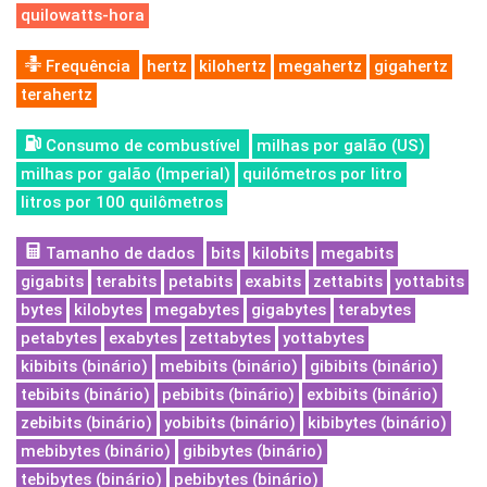
quilowatts-hora
Frequência
hertz
kilohertz
megahertz
gigahertz
terahertz
Consumo de combustível
milhas por galão (US)
milhas por galão (Imperial)
quilómetros por litro
litros por 100 quilômetros
Tamanho de dados
bits
kilobits
megabits
gigabits
terabits
petabits
exabits
zettabits
yottabits
bytes
kilobytes
megabytes
gigabytes
terabytes
petabytes
exabytes
zettabytes
yottabytes
kibibits (binário)
mebibits (binário)
gibibits (binário)
tebibits (binário)
pebibits (binário)
exbibits (binário)
zebibits (binário)
yobibits (binário)
kibibytes (binário)
mebibytes (binário)
gibibytes (binário)
tebibytes (binário)
pebibytes (binário)