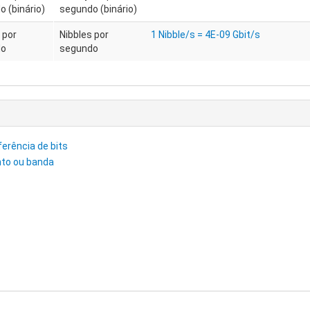
 (binário)
segundo (binário)
 por
Nibbles por
1 Nibble/s = 4E-09 Gbit/s
do
segundo
sferência de bits
nto ou banda