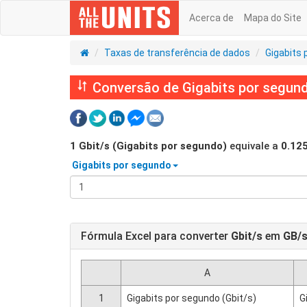
Acerca de
Mapa do Site
Taxas de transferência de dados
Gigabits
Conversão de Gigabits por segund
1
Gbit/s (Gigabits por segundo)
equivale a
0.12
Gigabits por segundo
Fórmula Excel para converter
Gbit/s
em
GB/
A
1
Gigabits por segundo (Gbit/s)
G