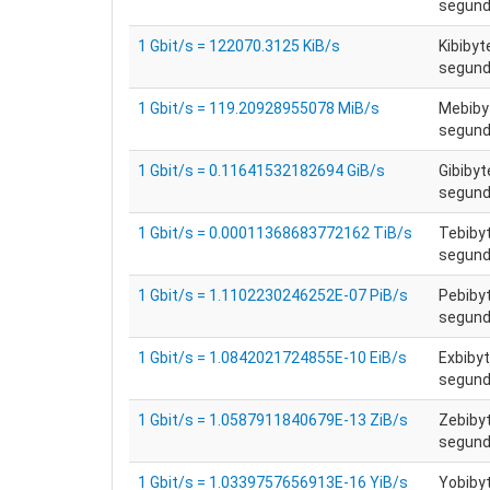
segundo
1 Gbit/s = 122070.3125 KiB/s
Kibibyt
segundo
1 Gbit/s = 119.20928955078 MiB/s
Mebiby
segundo
1 Gbit/s = 0.11641532182694 GiB/s
Gibibyt
segundo
1 Gbit/s = 0.00011368683772162 TiB/s
Tebiby
segundo
1 Gbit/s = 1.1102230246252E-07 PiB/s
Pebiby
segundo
1 Gbit/s = 1.0842021724855E-10 EiB/s
Exbibyt
segundo
1 Gbit/s = 1.0587911840679E-13 ZiB/s
Zebiby
segundo
1 Gbit/s = 1.0339757656913E-16 YiB/s
Yobiby