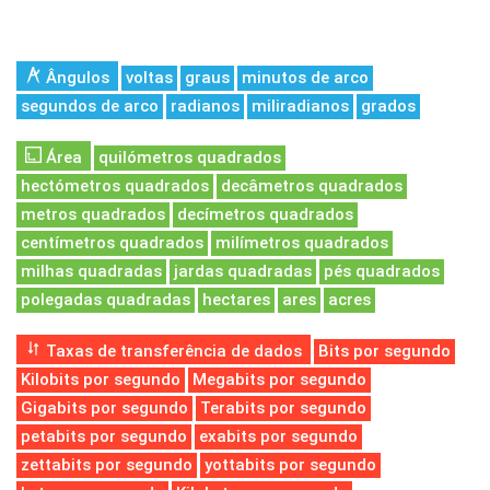
Ângulos
voltas
graus
minutos de arco
segundos de arco
radianos
miliradianos
grados
Área
quilómetros quadrados
hectómetros quadrados
decâmetros quadrados
metros quadrados
decímetros quadrados
centímetros quadrados
milímetros quadrados
milhas quadradas
jardas quadradas
pés quadrados
polegadas quadradas
hectares
ares
acres
Taxas de transferência de dados
Bits por segundo
Kilobits por segundo
Megabits por segundo
Gigabits por segundo
Terabits por segundo
petabits por segundo
exabits por segundo
zettabits por segundo
yottabits por segundo