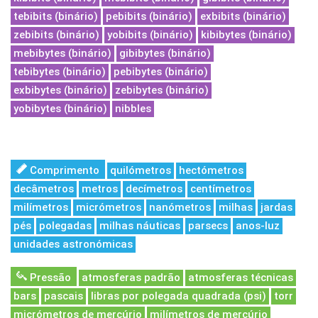
tebibits (binário)
pebibits (binário)
exbibits (binário)
zebibits (binário)
yobibits (binário)
kibibytes (binário)
mebibytes (binário)
gibibytes (binário)
tebibytes (binário)
pebibytes (binário)
exbibytes (binário)
zebibytes (binário)
yobibytes (binário)
nibbles
Comprimento
quilómetros
hectómetros
decâmetros
metros
decímetros
centímetros
milímetros
micrómetros
nanómetros
milhas
jardas
pés
polegadas
milhas náuticas
parsecs
anos-luz
unidades astronómicas
Pressão
atmosferas padrão
atmosferas técnicas
bars
pascais
libras por polegada quadrada (psi)
torr
micrómetros de mercúrio
milímetros de mercúrio