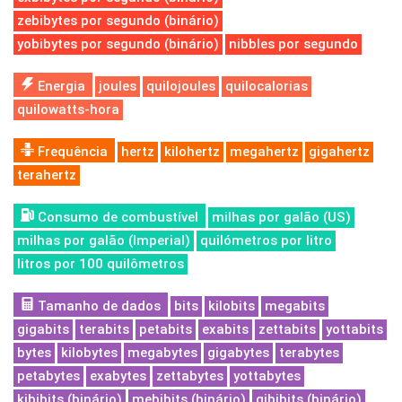
zebibytes por segundo (binário)
yobibytes por segundo (binário)
nibbles por segundo
Energia
joules
quilojoules
quilocalorias
quilowatts-hora
Frequência
hertz
kilohertz
megahertz
gigahertz
terahertz
Consumo de combustível
milhas por galão (US)
milhas por galão (Imperial)
quilómetros por litro
litros por 100 quilômetros
Tamanho de dados
bits
kilobits
megabits
gigabits
terabits
petabits
exabits
zettabits
yottabits
bytes
kilobytes
megabytes
gigabytes
terabytes
petabytes
exabytes
zettabytes
yottabytes
kibibits (binário)
mebibits (binário)
gibibits (binário)