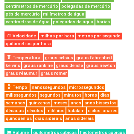
centímetros de mercúrio
polegadas de mercúrio
pés de mercúrio
milímetros de água
centímetros de água
polegadas de água
baries
Velocidade
milhas por hora
metros por segundo
quilómetros por hora
Temperatura
graus celsius
graus fahrenheit
kelvins
graus rankine
graus delisle
graus newton
graus réaumur
graus rømer
Tempo
nanossegundos
microssegundos
milissegundos
segundos
minutos
horas
dias
semanas
quinzenas
meses
anos
anos bissextos
décadas
séculos
milénios
halakim
ciclos lunares
quinquénios
dias siderais
anos siderais
Volume
quilómetros cúbicos
hectómetros cúbicos