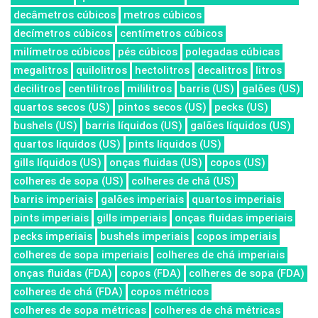
decâmetros cúbicos
metros cúbicos
decímetros cúbicos
centímetros cúbicos
milímetros cúbicos
pés cúbicos
polegadas cúbicas
megalitros
quilolitros
hectolitros
decalitros
litros
decilitros
centilitros
mililitros
barris (US)
galões (US)
quartos secos (US)
pintos secos (US)
pecks (US)
bushels (US)
barris líquidos (US)
galões líquidos (US)
quartos líquidos (US)
pints líquidos (US)
gills líquidos (US)
onças fluidas (US)
copos (US)
colheres de sopa (US)
colheres de chá (US)
barris imperiais
galões imperiais
quartos imperiais
pints imperiais
gills imperiais
onças fluidas imperiais
pecks imperiais
bushels imperiais
copos imperiais
colheres de sopa imperiais
colheres de chá imperiais
onças fluidas (FDA)
copos (FDA)
colheres de sopa (FDA)
colheres de chá (FDA)
copos métricos
colheres de sopa métricas
colheres de chá métricas