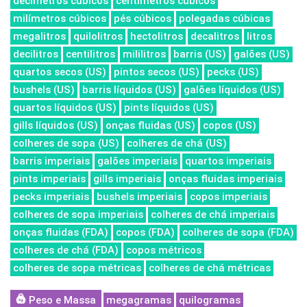
decímetros cúbicos
centímetros cúbicos
milímetros cúbicos
pés cúbicos
polegadas cúbicas
megalitros
quilolitros
hectolitros
decalitros
litros
decilitros
centilitros
mililitros
barris (US)
galões (US)
quartos secos (US)
pintos secos (US)
pecks (US)
bushels (US)
barris líquidos (US)
galões líquidos (US)
quartos líquidos (US)
pints líquidos (US)
gills líquidos (US)
onças fluidas (US)
copos (US)
colheres de sopa (US)
colheres de chá (US)
barris imperiais
galões imperiais
quartos imperiais
pints imperiais
gills imperiais
onças fluidas imperiais
pecks imperiais
bushels imperiais
copos imperiais
colheres de sopa imperiais
colheres de chá imperiais
onças fluidas (FDA)
copos (FDA)
colheres de sopa (FDA)
colheres de chá (FDA)
copos métricos
colheres de sopa métricas
colheres de chá métricas
Peso e Massa
megagramas
quilogramas