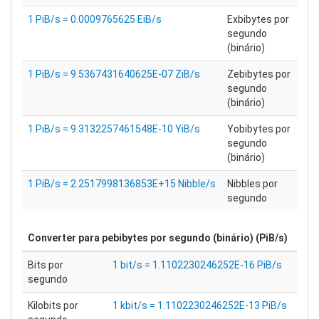
1 PiB/s = 0.0009765625 EiB/s
Exbibytes por
segundo
(binário)
1 PiB/s = 9.5367431640625E-07 ZiB/s
Zebibytes por
segundo
(binário)
1 PiB/s = 9.3132257461548E-10 YiB/s
Yobibytes por
segundo
(binário)
1 PiB/s = 2.2517998136853E+15 Nibble/s
Nibbles por
segundo
Converter para
pebibytes por segundo (binário) (PiB/s)
Bits por
1 bit/s = 1.1102230246252E-16 PiB/s
segundo
Kilobits por
1 kbit/s = 1.1102230246252E-13 PiB/s