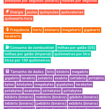
yobibytes por segundo (binário)
nibbles por segundo
Energia
joules
quilojoules
quilocalorias
quilowatts-hora
Frequência
hertz
kilohertz
megahertz
gigahertz
terahertz
Consumo de combustível
milhas por galão (US)
milhas por galão (Imperial)
quilómetros por litro
litros por 100 quilômetros
Tamanho de dados
bits
kilobits
megabits
gigabits
terabits
petabits
exabits
zettabits
yottabits
bytes
kilobytes
megabytes
gigabytes
terabytes
petabytes
exabytes
zettabytes
yottabytes
kibibits (binário)
mebibits (binário)
gibibits (binário)
tebibits (binário)
pebibits (binário)
exbibits (binário)