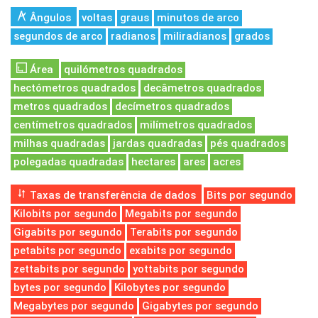
Ângulos
voltas
graus
minutos de arco
segundos de arco
radianos
miliradianos
grados
Área
quilómetros quadrados
hectómetros quadrados
decâmetros quadrados
metros quadrados
decímetros quadrados
centímetros quadrados
milímetros quadrados
milhas quadradas
jardas quadradas
pés quadrados
polegadas quadradas
hectares
ares
acres
Taxas de transferência de dados
Bits por segundo
Kilobits por segundo
Megabits por segundo
Gigabits por segundo
Terabits por segundo
petabits por segundo
exabits por segundo
zettabits por segundo
yottabits por segundo
bytes por segundo
Kilobytes por segundo
Megabytes por segundo
Gigabytes por segundo