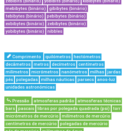
zebibits (binário)
yobibits (binário)
kibibytes (binário)
mebibytes (binário)
gibibytes (binário)
tebibytes (binário)
pebibytes (binário)
exbibytes (binário)
zebibytes (binário)
yobibytes (binário)
nibbles
Comprimento
quilómetros
hectómetros
decâmetros
metros
decímetros
centímetros
milímetros
micrómetros
nanómetros
milhas
jardas
pés
polegadas
milhas náuticas
parsecs
anos-luz
unidades astronómicas
Pressão
atmosferas padrão
atmosferas técnicas
bars
pascais
libras por polegada quadrada (psi)
torr
micrómetros de mercúrio
milímetros de mercúrio
centímetros de mercúrio
polegadas de mercúrio