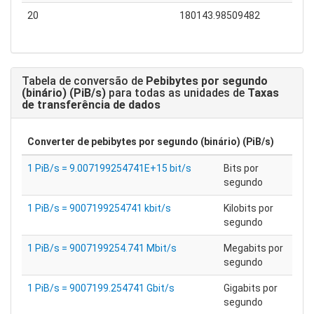
20
180143.98509482
Tabela de conversão de
Pebibytes por segundo
(binário) (PiB/s)
para todas as unidades de
Taxas
de transferência de dados
Converter de
pebibytes por segundo (binário) (PiB/s)
1 PiB/s = 9.007199254741E+15 bit/s
Bits por
segundo
1 PiB/s = 9007199254741 kbit/s
Kilobits por
segundo
1 PiB/s = 9007199254.741 Mbit/s
Megabits por
segundo
1 PiB/s = 9007199.254741 Gbit/s
Gigabits por
segundo