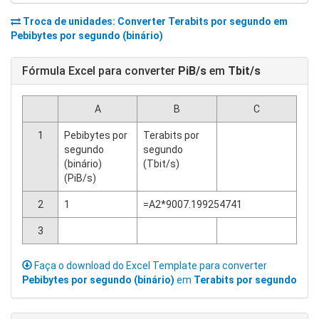
Troca de unidades: Converter
Terabits por segundo
em
Pebibytes por segundo (binário)
Fórmula Excel para converter
PiB/s
em
Tbit/s
A
B
C
1
Pebibytes por
Terabits por
segundo
segundo
(binário)
(Tbit/s)
(PiB/s)
2
1
=A2*9007.199254741
3
Faça o download do Excel Template para converter
Pebibytes por segundo (binário)
em
Terabits por segundo