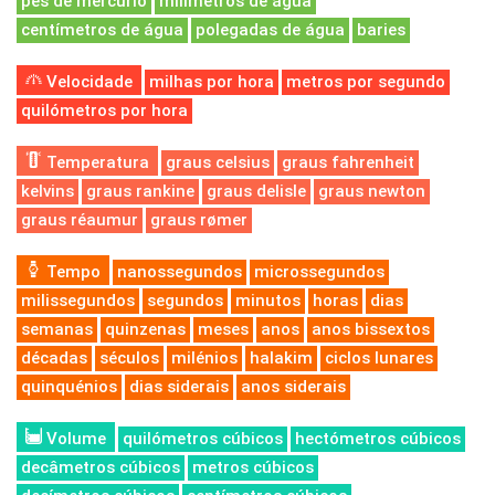
pés de mercúrio
milímetros de água
centímetros de água
polegadas de água
baries
Velocidade
milhas por hora
metros por segundo
quilómetros por hora
Temperatura
graus celsius
graus fahrenheit
kelvins
graus rankine
graus delisle
graus newton
graus réaumur
graus rømer
Tempo
nanossegundos
microssegundos
milissegundos
segundos
minutos
horas
dias
semanas
quinzenas
meses
anos
anos bissextos
décadas
séculos
milénios
halakim
ciclos lunares
quinquénios
dias siderais
anos siderais
Volume
quilómetros cúbicos
hectómetros cúbicos
decâmetros cúbicos
metros cúbicos