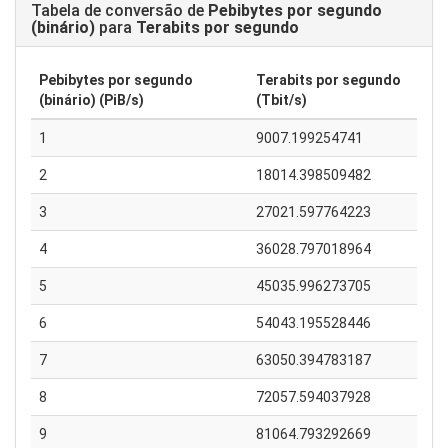
Tabela de conversão de
Pebibytes por segundo
(binário)
para
Terabits por segundo
Pebibytes por segundo
Terabits por segundo
(binário) (PiB/s)
(Tbit/s)
1
9007.199254741
2
18014.398509482
3
27021.597764223
4
36028.797018964
5
45035.996273705
6
54043.195528446
7
63050.394783187
8
72057.594037928
9
81064.793292669