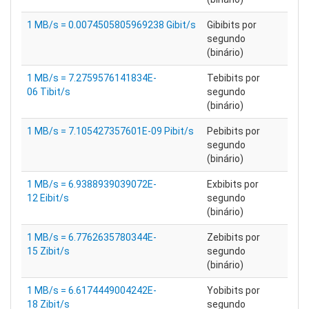
1 MB/s = 0.0074505805969238 Gibit/s
Gibibits por
segundo
(binário)
1 MB/s = 7.2759576141834E-
Tebibits por
06 Tibit/s
segundo
(binário)
1 MB/s = 7.105427357601E-09 Pibit/s
Pebibits por
segundo
(binário)
1 MB/s = 6.9388939039072E-
Exbibits por
12 Eibit/s
segundo
(binário)
1 MB/s = 6.7762635780344E-
Zebibits por
15 Zibit/s
segundo
(binário)
1 MB/s = 6.6174449004242E-
Yobibits por
18 Zibit/s
segundo