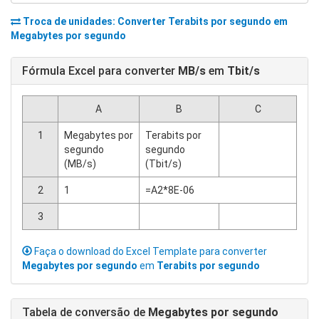
Troca de unidades: Converter
Terabits por segundo
em
Megabytes por segundo
Fórmula Excel para converter
MB/s
em
Tbit/s
A
B
C
1
Megabytes por
Terabits por
segundo
segundo
(MB/s)
(Tbit/s)
2
1
=A2*8E-06
3
Faça o download do Excel Template para converter
Megabytes por segundo
em
Terabits por segundo
Tabela de conversão de
Megabytes por segundo