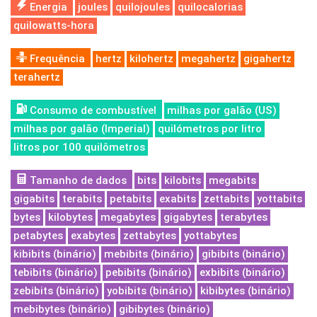
Energia
joules
quilojoules
quilocalorias
quilowatts-hora
Frequência
hertz
kilohertz
megahertz
gigahertz
terahertz
Consumo de combustível
milhas por galão (US)
milhas por galão (Imperial)
quilómetros por litro
litros por 100 quilômetros
Tamanho de dados
bits
kilobits
megabits
gigabits
terabits
petabits
exabits
zettabits
yottabits
bytes
kilobytes
megabytes
gigabytes
terabytes
petabytes
exabytes
zettabytes
yottabytes
kibibits (binário)
mebibits (binário)
gibibits (binário)
tebibits (binário)
pebibits (binário)
exbibits (binário)
zebibits (binário)
yobibits (binário)
kibibytes (binário)
mebibytes (binário)
gibibytes (binário)