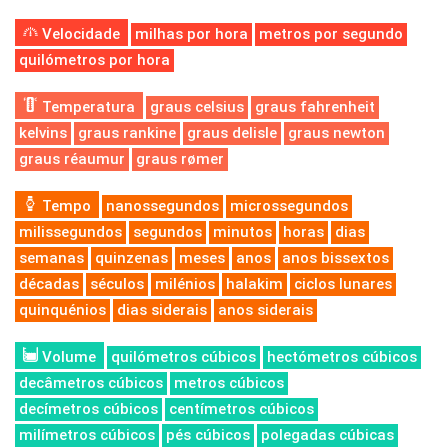
Velocidade
milhas por hora
metros por segundo
quilómetros por hora
Temperatura
graus celsius
graus fahrenheit
kelvins
graus rankine
graus delisle
graus newton
graus réaumur
graus rømer
Tempo
nanossegundos
microssegundos
milissegundos
segundos
minutos
horas
dias
semanas
quinzenas
meses
anos
anos bissextos
décadas
séculos
milénios
halakim
ciclos lunares
quinquénios
dias siderais
anos siderais
Volume
quilómetros cúbicos
hectómetros cúbicos
decâmetros cúbicos
metros cúbicos
decímetros cúbicos
centímetros cúbicos
milímetros cúbicos
pés cúbicos
polegadas cúbicas