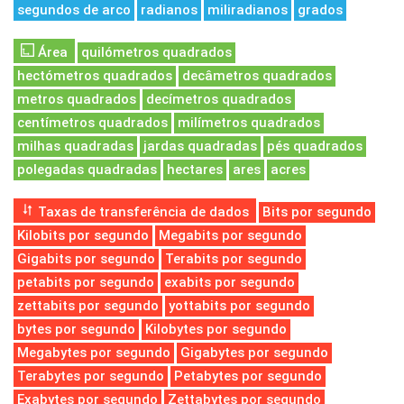
segundos de arco
radianos
miliradianos
grados
Área
quilómetros quadrados
hectómetros quadrados
decâmetros quadrados
metros quadrados
decímetros quadrados
centímetros quadrados
milímetros quadrados
milhas quadradas
jardas quadradas
pés quadrados
polegadas quadradas
hectares
ares
acres
Taxas de transferência de dados
Bits por segundo
Kilobits por segundo
Megabits por segundo
Gigabits por segundo
Terabits por segundo
petabits por segundo
exabits por segundo
zettabits por segundo
yottabits por segundo
bytes por segundo
Kilobytes por segundo
Megabytes por segundo
Gigabytes por segundo
Terabytes por segundo
Petabytes por segundo
Exabytes por segundo
Zettabytes por segundo