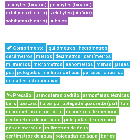
tebibytes (binário)
pebibytes (binário)
exbibytes (binário)
zebibytes (binário)
yobibytes (binário)
nibbles
Comprimento
quilómetros
hectómetros
decâmetros
metros
decímetros
centímetros
milímetros
micrómetros
nanómetros
milhas
jardas
pés
polegadas
milhas náuticas
parsecs
anos-luz
unidades astronómicas
Pressão
atmosferas padrão
atmosferas técnicas
bars
pascais
libras por polegada quadrada (psi)
torr
micrómetros de mercúrio
milímetros de mercúrio
centímetros de mercúrio
polegadas de mercúrio
pés de mercúrio
milímetros de água
centímetros de água
polegadas de água
baries