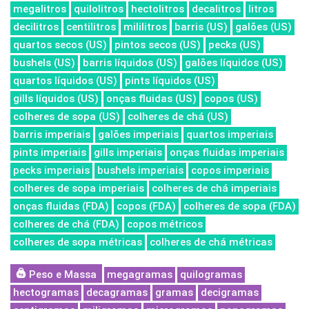
megalitros
quilolitros
hectolitros
decalitros
litros
decilitros
centilitros
mililitros
barris (US)
galões (US)
quartos secos (US)
pintos secos (US)
pecks (US)
bushels (US)
barris líquidos (US)
galões líquidos (US)
quartos líquidos (US)
pints líquidos (US)
gills líquidos (US)
onças fluidas (US)
copos (US)
colheres de sopa (US)
colheres de chá (US)
barris imperiais
galões imperiais
quartos imperiais
pints imperiais
gills imperiais
onças fluidas imperiais
pecks imperiais
bushels imperiais
copos imperiais
colheres de sopa imperiais
colheres de chá imperiais
onças fluidas (FDA)
copos (FDA)
colheres de sopa (FDA)
colheres de chá (FDA)
copos métricos
colheres de sopa métricas
colheres de chá métricas
Peso e Massa
megagramas
quilogramas
hectogramas
decagramas
gramas
decigramas