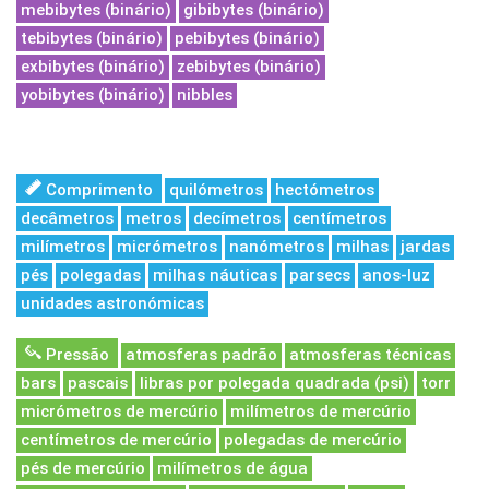
mebibytes (binário)
gibibytes (binário)
tebibytes (binário)
pebibytes (binário)
exbibytes (binário)
zebibytes (binário)
yobibytes (binário)
nibbles
Comprimento
quilómetros
hectómetros
decâmetros
metros
decímetros
centímetros
milímetros
micrómetros
nanómetros
milhas
jardas
pés
polegadas
milhas náuticas
parsecs
anos-luz
unidades astronómicas
Pressão
atmosferas padrão
atmosferas técnicas
bars
pascais
libras por polegada quadrada (psi)
torr
micrómetros de mercúrio
milímetros de mercúrio
centímetros de mercúrio
polegadas de mercúrio
pés de mercúrio
milímetros de água