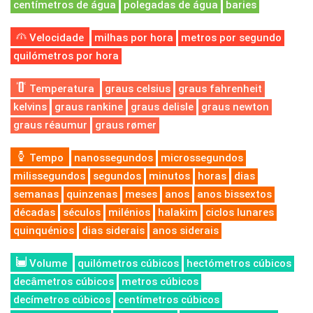
centímetros de água
polegadas de água
baries
Velocidade
milhas por hora
metros por segundo
quilómetros por hora
Temperatura
graus celsius
graus fahrenheit
kelvins
graus rankine
graus delisle
graus newton
graus réaumur
graus rømer
Tempo
nanossegundos
microssegundos
milissegundos
segundos
minutos
horas
dias
semanas
quinzenas
meses
anos
anos bissextos
décadas
séculos
milénios
halakim
ciclos lunares
quinquénios
dias siderais
anos siderais
Volume
quilómetros cúbicos
hectómetros cúbicos
decâmetros cúbicos
metros cúbicos
decímetros cúbicos
centímetros cúbicos