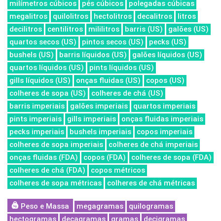
milímetros cúbicos
pés cúbicos
polegadas cúbicas
megalitros
quilolitros
hectolitros
decalitros
litros
decilitros
centilitros
mililitros
barris (US)
galões (US)
quartos secos (US)
pintos secos (US)
pecks (US)
bushels (US)
barris líquidos (US)
galões líquidos (US)
quartos líquidos (US)
pints líquidos (US)
gills líquidos (US)
onças fluidas (US)
copos (US)
colheres de sopa (US)
colheres de chá (US)
barris imperiais
galões imperiais
quartos imperiais
pints imperiais
gills imperiais
onças fluidas imperiais
pecks imperiais
bushels imperiais
copos imperiais
colheres de sopa imperiais
colheres de chá imperiais
onças fluidas (FDA)
copos (FDA)
colheres de sopa (FDA)
colheres de chá (FDA)
copos métricos
colheres de sopa métricas
colheres de chá métricas
Peso e Massa
megagramas
quilogramas
hectogramas
decagramas
gramas
decigramas