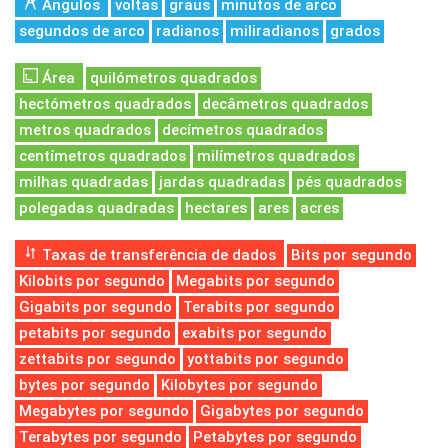
Ângulos
voltas
graus
minutos de arco
segundos de arco
radianos
miliradianos
grados
Área
quilómetros quadrados
hectómetros quadrados
decâmetros quadrados
metros quadrados
decímetros quadrados
centímetros quadrados
milímetros quadrados
milhas quadradas
jardas quadradas
pés quadrados
polegadas quadradas
hectares
ares
acres
Taxas de transferência de dados
Bits por segundo
Kilobits por segundo
Megabits por segundo
Gigabits por segundo
Terabits por segundo
petabits por segundo
exabits por segundo
zettabits por segundo
yottabits por segundo
bytes por segundo
Kilobytes por segundo
Megabytes por segundo
Gigabytes por segundo
Terabytes por segundo
Petabytes por segundo