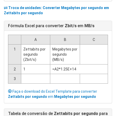
Troca de unidades: Converter
Megabytes por segundo
em
Zettabits por segundo
Fórmula Excel para converter
Zbit/s
em
MB/s
A
B
C
1
Zettabits por
Megabytes por
segundo
segundo
(Zbit/s)
(MB/s)
2
1
=A2*1.25E+14
3
Faça o download do Excel Template para converter
Zettabits por segundo
em
Megabytes por segundo
Tabela de conversão de
Zettabits por segundo
para