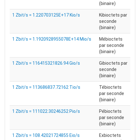
(binaire)
1 Zbit/s = 1.220703125E+17 Kio/s
Kibioctets par
seconde
(binaire)
1 Zbit/s = 1.1920928955078E+14 Mio/s
Mébioctets
par seconde
(binaire)
1 Zbit/s = 116415321826.94 Gio/s
Gibioctets par
seconde
(binaire)
1 Zbit/s = 113686837.72162 Tio/s
Tébioctets
par seconde
(binaire)
1 Zbit/s = 111022.30246252 Pio/s
Pébioctets
par seconde
(binaire)
1 Zbit/s = 108.42021724855 Eio/s
Exbioctets