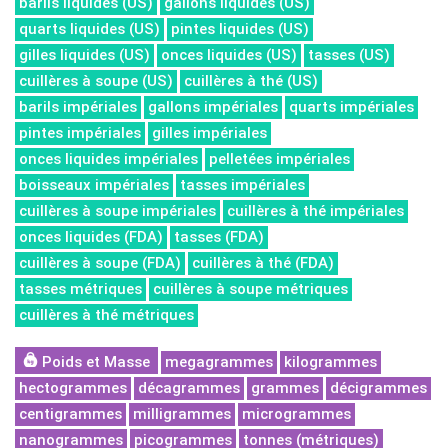
barils liquides (US)
gallons liquides (US)
quarts liquides (US)
pintes liquides (US)
gilles liquides (US)
onces liquides (US)
tasses (US)
cuillères à soupe (US)
cuillères à thé (US)
barils impériales
gallons impériales
quarts impériales
pintes impériales
gilles impériales
onces liquides impériales
pelletées impériales
boisseaux impériales
tasses impériales
cuillères à soupe impériales
cuillères à thé impériales
onces liquides (FDA)
tasses (FDA)
cuillères à soupe (FDA)
cuillères à thé (FDA)
tasses métriques
cuillères à soupe métriques
cuillères à thé métriques
Poids et Masse
megagrammes
kilogrammes
hectogrammes
décagrammes
grammes
décigrammes
centigrammes
milligrammes
microgrammes
nanogrammes
picogrammes
tonnes (métriques)