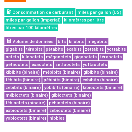
Consommation de carburant
miles par gallon (US)
miles par gallon (Imperial)
kilomètres par litre
litres par 100 kilomètres
Volume de données
bits
kilobits
mégabits
gigabits
térabits
pétabits
exabits
zettabits
yottabits
octets
kilooctets
mégaoctets
gigaoctets
téraoctets
pétaoctets
exaoctets
zettaoctets
yottaoctets
kibibits (binaire)
mébibits (binaire)
gibibits (binaire)
tébibits (binaire)
pébibits (binaire)
exbibits (binaire)
zébibits (binaire)
yobibits (binaire)
kibioctets (binaire)
mébioctets (binaire)
gibioctets (binaire)
tébioctets (binaire)
pébioctets (binaire)
exbioctets (binaire)
zébioctets (binaire)
yobioctets (binaire)
nibbles