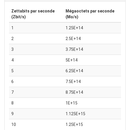
Zettabits par seconde
Mégaoctets par seconde
(Zbit/s)
(Mo/s)
1
1.25E+14
2
2.5E+14
3
3.75E+14
4
5E+14
5
6.25E+14
6
7.5E+14
7
8.75E+14
8
1E+15
9
1.125E+15
10
1.25E+15