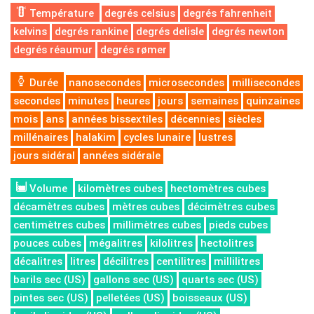
Température
degrés celsius
degrés fahrenheit
kelvins
degrés rankine
degrés delisle
degrés newton
degrés réaumur
degrés rømer
Durée
nanosecondes
microsecondes
millisecondes
secondes
minutes
heures
jours
semaines
quinzaines
mois
ans
années bissextiles
décennies
siècles
millénaires
halakim
cycles lunaire
lustres
jours sidéral
années sidérale
Volume
kilomètres cubes
hectomètres cubes
décamètres cubes
mètres cubes
décimètres cubes
centimètres cubes
millimètres cubes
pieds cubes
pouces cubes
mégalitres
kilolitres
hectolitres
décalitres
litres
décilitres
centilitres
millilitres
barils sec (US)
gallons sec (US)
quarts sec (US)
pintes sec (US)
pelletées (US)
boisseaux (US)