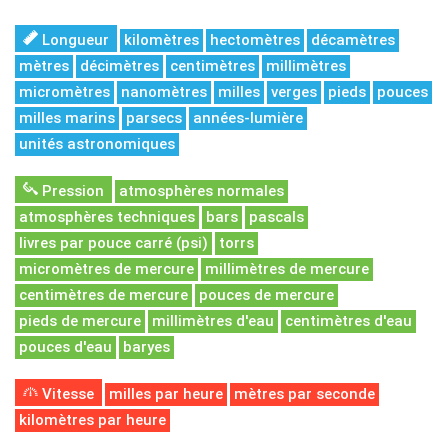
Longueur
kilomètres
hectomètres
décamètres
mètres
décimètres
centimètres
millimètres
micromètres
nanomètres
milles
verges
pieds
pouces
milles marins
parsecs
années-lumière
unités astronomiques
Pression
atmosphères normales
atmosphères techniques
bars
pascals
livres par pouce carré (psi)
torrs
micromètres de mercure
millimètres de mercure
centimètres de mercure
pouces de mercure
pieds de mercure
millimètres d'eau
centimètres d'eau
pouces d'eau
baryes
Vitesse
milles par heure
mètres par seconde
kilomètres par heure