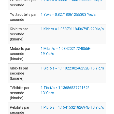
Zettaoctets par
1 Zo/s = 0.00082718061255303 Yio/s
seconde
Yottaoctets par
1 Yo/s = 0.82718061255303 Yio/s
seconde
Kibibits par
1 Kibit/s = 1.0587911840679E-22 Yio/s
seconde
(binaire)
Mébibits par
1 Mibit/s = 1.0842021724855E-
seconde
19 Yio/s
(binaire)
Gibibits par
1 Gibit/s = 1.1102230246252E-16 Yio/s
seconde
(binaire)
Tébibits par
1 Tibit/s = 1.1368683772162E-
seconde
13 Yio/s
(binaire)
Pébibits par
1 Pibit/s = 1.1641532182694E-10 Yio/s
seconde