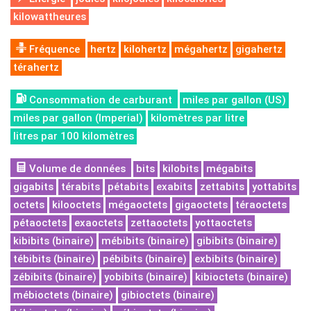
kilowattheures
Fréquence
hertz
kilohertz
mégahertz
gigahertz
térahertz
Consommation de carburant
miles par gallon (US)
miles par gallon (Imperial)
kilomètres par litre
litres par 100 kilomètres
Volume de données
bits
kilobits
mégabits
gigabits
térabits
pétabits
exabits
zettabits
yottabits
octets
kilooctets
mégaoctets
gigaoctets
téraoctets
pétaoctets
exaoctets
zettaoctets
yottaoctets
kibibits (binaire)
mébibits (binaire)
gibibits (binaire)
tébibits (binaire)
pébibits (binaire)
exbibits (binaire)
zébibits (binaire)
yobibits (binaire)
kibioctets (binaire)
mébioctets (binaire)
gibioctets (binaire)