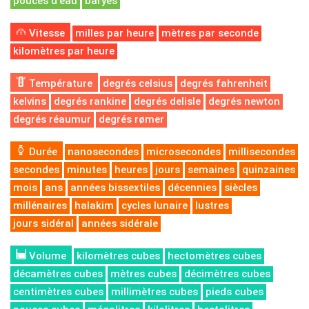
pouces d'eau
baryes
Vitesse
milles par heure
mètres par seconde
kilomètres par heure
Température
degrés celsius
degrés fahrenheit
kelvins
degrés rankine
degrés delisle
degrés newton
degrés réaumur
degrés rømer
Durée
nanosecondes
microsecondes
millisecondes
secondes
minutes
heures
jours
semaines
quinzaines
mois
ans
années bissextiles
décennies
siècles
millénaires
halakim
cycles lunaire
lustres
jours sidéral
années sidérale
Volume
kilomètres cubes
hectomètres cubes
décamètres cubes
mètres cubes
décimètres cubes
centimètres cubes
millimètres cubes
pieds cubes