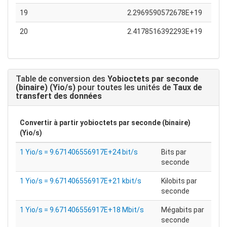
19
2.2969590572678E+19
20
2.4178516392293E+19
Table de conversion des
Yobioctets par seconde
(binaire) (Yio/s)
pour toutes les unités de
Taux de
transfert des données
Convertir à partir
yobioctets par seconde (binaire)
(Yio/s)
1 Yio/s = 9.671406556917E+24 bit/s
Bits par
seconde
1 Yio/s = 9.671406556917E+21 kbit/s
Kilobits par
seconde
1 Yio/s = 9.671406556917E+18 Mbit/s
Mégabits par
seconde