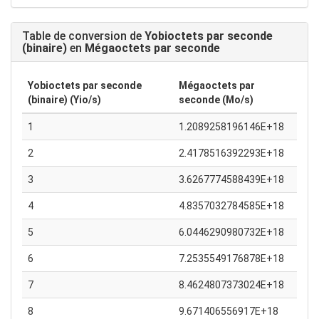
Table de conversion de
Yobioctets par seconde
(binaire)
en
Mégaoctets par seconde
Yobioctets par seconde
Mégaoctets par
(binaire) (Yio/s)
seconde (Mo/s)
1
1.2089258196146E+18
2
2.4178516392293E+18
3
3.6267774588439E+18
4
4.8357032784585E+18
5
6.0446290980732E+18
6
7.2535549176878E+18
7
8.4624807373024E+18
8
9.671406556917E+18