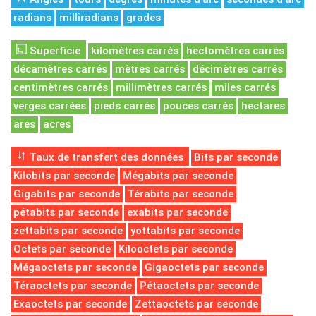
radians
milliradians
grades
Superficie
kilomètres carrés
hectomètres carrés
décamètres carrés
mètres carrés
décimètres carrés
centimètres carrés
millimètres carrés
miles carrés
verges carrées
pieds carrés
pouces carrés
hectares
ares
acres
Taux de transfert des données
Bits par seconde
Kilobits par seconde
Mégabits par seconde
Gigabits par seconde
Térabits par seconde
pétabits par seconde
exabits par seconde
zettabits par seconde
yottabits par seconde
Octets par seconde
Kilooctets par seconde
Mégaoctets par seconde
Gigaoctets par seconde
Téraoctets par seconde
Pétaoctets par seconde
Exaoctets par seconde
Zettaoctets par seconde