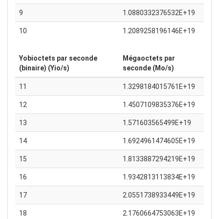
9
1.0880332376532E+19
10
1.2089258196146E+19
Yobioctets par seconde
Mégaoctets par
(binaire) (Yio/s)
seconde (Mo/s)
11
1.3298184015761E+19
12
1.4507109835376E+19
13
1.571603565499E+19
14
1.6924961474605E+19
15
1.8133887294219E+19
16
1.9342813113834E+19
17
2.0551738933449E+19
18
2.1760664753063E+19