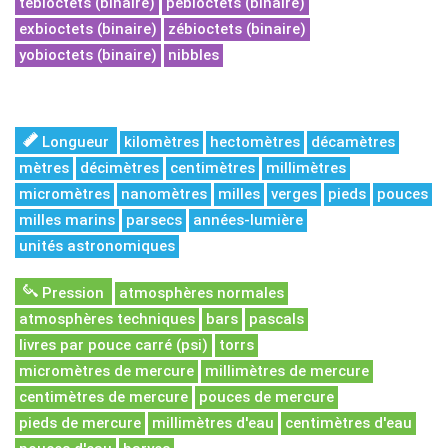
tébioctets (binaire)
pébioctets (binaire)
exbioctets (binaire)
zébioctets (binaire)
yobioctets (binaire)
nibbles
Longueur
kilomètres
hectomètres
décamètres
mètres
décimètres
centimètres
millimètres
micromètres
nanomètres
milles
verges
pieds
pouces
milles marins
parsecs
années-lumière
unités astronomiques
Pression
atmosphères normales
atmosphères techniques
bars
pascals
livres par pouce carré (psi)
torrs
micromètres de mercure
millimètres de mercure
centimètres de mercure
pouces de mercure
pieds de mercure
millimètres d'eau
centimètres d'eau