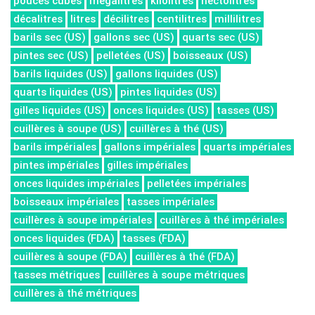
pouces cubes
mégalitres
kilolitres
hectolitres
décalitres
litres
décilitres
centilitres
millilitres
barils sec (US)
gallons sec (US)
quarts sec (US)
pintes sec (US)
pelletées (US)
boisseaux (US)
barils liquides (US)
gallons liquides (US)
quarts liquides (US)
pintes liquides (US)
gilles liquides (US)
onces liquides (US)
tasses (US)
cuillères à soupe (US)
cuillères à thé (US)
barils impériales
gallons impériales
quarts impériales
pintes impériales
gilles impériales
onces liquides impériales
pelletées impériales
boisseaux impériales
tasses impériales
cuillères à soupe impériales
cuillères à thé impériales
onces liquides (FDA)
tasses (FDA)
cuillères à soupe (FDA)
cuillères à thé (FDA)
tasses métriques
cuillères à soupe métriques
cuillères à thé métriques