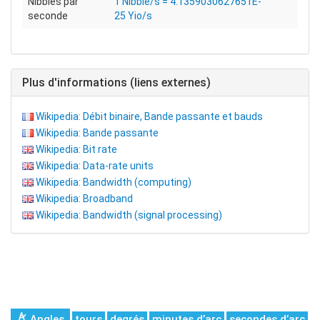
Nibbles par
1 Nibble/s = 4.1359030627651E-
seconde
25 Yio/s
Plus d'informations (liens externes)
Wikipedia: Débit binaire, Bande passante et bauds
Wikipedia: Bande passante
Wikipedia: Bit rate
Wikipedia: Data-rate units
Wikipedia: Bandwidth (computing)
Wikipedia: Broadband
Wikipedia: Bandwidth (signal processing)
Angles
tours
degrés
minutes d’arc
secondes d’arc