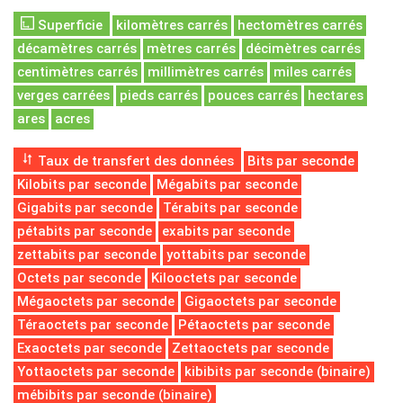
Superficie
kilomètres carrés
hectomètres carrés
décamètres carrés
mètres carrés
décimètres carrés
centimètres carrés
millimètres carrés
miles carrés
verges carrées
pieds carrés
pouces carrés
hectares
ares
acres
Taux de transfert des données
Bits par seconde
Kilobits par seconde
Mégabits par seconde
Gigabits par seconde
Térabits par seconde
pétabits par seconde
exabits par seconde
zettabits par seconde
yottabits par seconde
Octets par seconde
Kilooctets par seconde
Mégaoctets par seconde
Gigaoctets par seconde
Téraoctets par seconde
Pétaoctets par seconde
Exaoctets par seconde
Zettaoctets par seconde
Yottaoctets par seconde
kibibits par seconde (binaire)
mébibits par seconde (binaire)