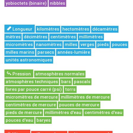
yobioctets (binaire)
nibbles
Longueur
kilomètres
hectomètres
décamètres
mètres
décimètres
centimètres
millimètres
micromètres
nanomètres
milles
verges
pieds
pouces
milles marins
parsecs
années-lumière
unités astronomiques
Pression
atmosphères normales
atmosphères techniques
bars
pascals
livres par pouce carré (psi)
torrs
micromètres de mercure
millimètres de mercure
centimètres de mercure
pouces de mercure
pieds de mercure
millimètres d'eau
centimètres d'eau
pouces d'eau
baryes