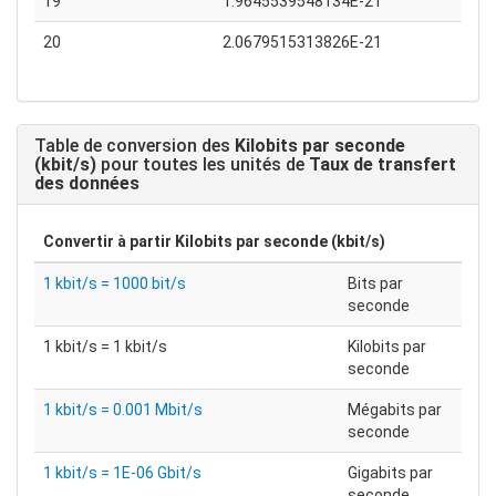
19
1.9645539548134E-21
20
2.0679515313826E-21
Table de conversion des
Kilobits par seconde
(kbit/s)
pour toutes les unités de
Taux de transfert
des données
Convertir à partir
Kilobits par seconde (kbit/s)
1 kbit/s = 1000 bit/s
Bits par
seconde
1 kbit/s = 1 kbit/s
Kilobits par
seconde
1 kbit/s = 0.001 Mbit/s
Mégabits par
seconde
1 kbit/s = 1E-06 Gbit/s
Gigabits par
seconde