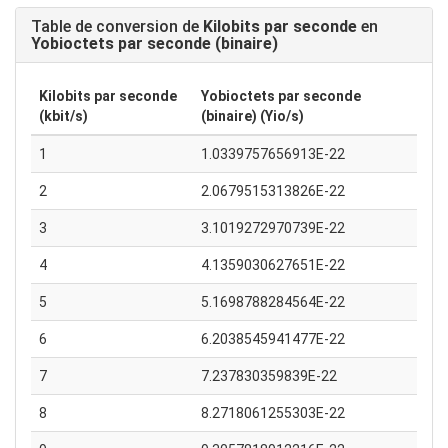
Table de conversion de
Kilobits par seconde
en
Yobioctets par seconde (binaire)
Kilobits par seconde
Yobioctets par seconde
(kbit/s)
(binaire) (Yio/s)
1
1.0339757656913E-22
2
2.0679515313826E-22
3
3.1019272970739E-22
4
4.1359030627651E-22
5
5.1698788284564E-22
6
6.2038545941477E-22
7
7.237830359839E-22
8
8.2718061255303E-22