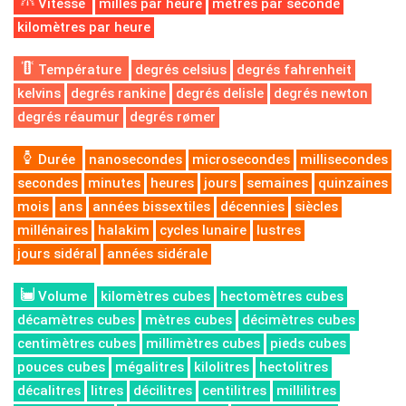
Vitesse
milles par heure
mètres par seconde
kilomètres par heure
Température
degrés celsius
degrés fahrenheit
kelvins
degrés rankine
degrés delisle
degrés newton
degrés réaumur
degrés rømer
Durée
nanosecondes
microsecondes
millisecondes
secondes
minutes
heures
jours
semaines
quinzaines
mois
ans
années bissextiles
décennies
siècles
millénaires
halakim
cycles lunaire
lustres
jours sidéral
années sidérale
Volume
kilomètres cubes
hectomètres cubes
décamètres cubes
mètres cubes
décimètres cubes
centimètres cubes
millimètres cubes
pieds cubes
pouces cubes
mégalitres
kilolitres
hectolitres
décalitres
litres
décilitres
centilitres
millilitres