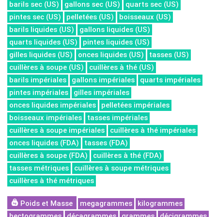
barils sec (US)
gallons sec (US)
quarts sec (US)
pintes sec (US)
pelletées (US)
boisseaux (US)
barils liquides (US)
gallons liquides (US)
quarts liquides (US)
pintes liquides (US)
gilles liquides (US)
onces liquides (US)
tasses (US)
cuillères à soupe (US)
cuillères à thé (US)
barils impériales
gallons impériales
quarts impériales
pintes impériales
gilles impériales
onces liquides impériales
pelletées impériales
boisseaux impériales
tasses impériales
cuillères à soupe impériales
cuillères à thé impériales
onces liquides (FDA)
tasses (FDA)
cuillères à soupe (FDA)
cuillères à thé (FDA)
tasses métriques
cuillères à soupe métriques
cuillères à thé métriques
Poids et Masse
megagrammes
kilogrammes
hectogrammes
décagrammes
grammes
décigrammes