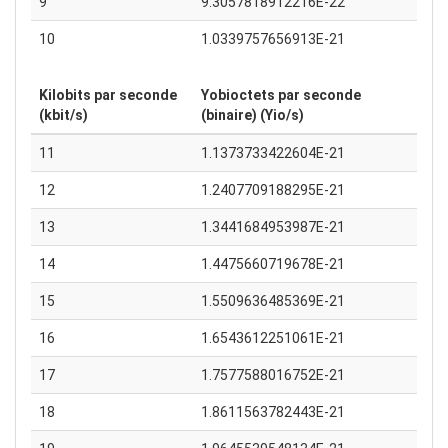
9
9.3057818912216E-22
10
1.0339757656913E-21
Kilobits par seconde
Yobioctets par seconde
(kbit/s)
(binaire) (Yio/s)
11
1.1373733422604E-21
12
1.2407709188295E-21
13
1.3441684953987E-21
14
1.4475660719678E-21
15
1.5509636485369E-21
16
1.6543612251061E-21
17
1.7577588016752E-21
18
1.8611563782443E-21