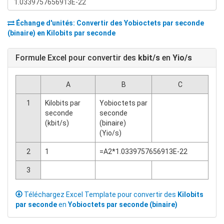
Échange d'unités: Convertir des
Yobioctets par seconde
(binaire)
en
Kilobits par seconde
Formule Excel pour convertir des
kbit/s
en
Yio/s
A
B
C
1
Kilobits par
Yobioctets par
seconde
seconde
(kbit/s)
(binaire)
(Yio/s)
2
1
=A2*1.0339757656913E-22
3
Téléchargez Excel Template pour convertir des
Kilobits
par seconde
en
Yobioctets par seconde (binaire)