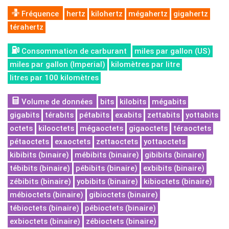
Fréquence
hertz
kilohertz
mégahertz
gigahertz
térahertz
Consommation de carburant
miles par gallon (US)
miles par gallon (Imperial)
kilomètres par litre
litres par 100 kilomètres
Volume de données
bits
kilobits
mégabits
gigabits
térabits
pétabits
exabits
zettabits
yottabits
octets
kilooctets
mégaoctets
gigaoctets
téraoctets
pétaoctets
exaoctets
zettaoctets
yottaoctets
kibibits (binaire)
mébibits (binaire)
gibibits (binaire)
tébibits (binaire)
pébibits (binaire)
exbibits (binaire)
zébibits (binaire)
yobibits (binaire)
kibioctets (binaire)
mébioctets (binaire)
gibioctets (binaire)
tébioctets (binaire)
pébioctets (binaire)
exbioctets (binaire)
zébioctets (binaire)