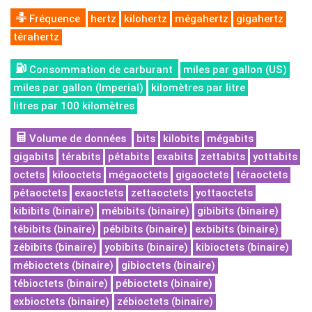
Fréquence
hertz
kilohertz
mégahertz
gigahertz
térahertz
Consommation de carburant
miles par gallon (US)
miles par gallon (Imperial)
kilomètres par litre
litres par 100 kilomètres
Volume de données
bits
kilobits
mégabits
gigabits
térabits
pétabits
exabits
zettabits
yottabits
octets
kilooctets
mégaoctets
gigaoctets
téraoctets
pétaoctets
exaoctets
zettaoctets
yottaoctets
kibibits (binaire)
mébibits (binaire)
gibibits (binaire)
tébibits (binaire)
pébibits (binaire)
exbibits (binaire)
zébibits (binaire)
yobibits (binaire)
kibioctets (binaire)
mébioctets (binaire)
gibioctets (binaire)
tébioctets (binaire)
pébioctets (binaire)
exbioctets (binaire)
zébioctets (binaire)