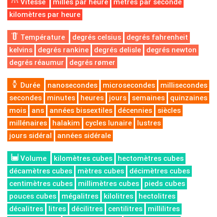
Vitesse
milles par heure
mètres par seconde
kilomètres par heure
Température
degrés celsius
degrés fahrenheit
kelvins
degrés rankine
degrés delisle
degrés newton
degrés réaumur
degrés rømer
Durée
nanosecondes
microsecondes
millisecondes
secondes
minutes
heures
jours
semaines
quinzaines
mois
ans
années bissextiles
décennies
siècles
millénaires
halakim
cycles lunaire
lustres
jours sidéral
années sidérale
Volume
kilomètres cubes
hectomètres cubes
décamètres cubes
mètres cubes
décimètres cubes
centimètres cubes
millimètres cubes
pieds cubes
pouces cubes
mégalitres
kilolitres
hectolitres
décalitres
litres
décilitres
centilitres
millilitres