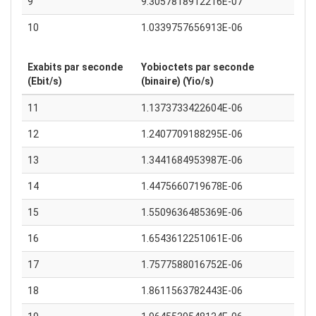
9
9.3057818912216E-07
10
1.0339757656913E-06
Exabits par seconde
Yobioctets par seconde
(Ebit/s)
(binaire) (Yio/s)
11
1.1373733422604E-06
12
1.2407709188295E-06
13
1.3441684953987E-06
14
1.4475660719678E-06
15
1.5509636485369E-06
16
1.6543612251061E-06
17
1.7577588016752E-06
18
1.8611563782443E-06