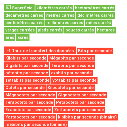
Superficie
kilomètres carrés
hectomètres carrés
décamètres carrés
mètres carrés
décimètres carrés
centimètres carrés
millimètres carrés
miles carrés
verges carrées
pieds carrés
pouces carrés
hectares
ares
acres
Taux de transfert des données
Bits par seconde
Kilobits par seconde
Mégabits par seconde
Gigabits par seconde
Térabits par seconde
pétabits par seconde
exabits par seconde
zettabits par seconde
yottabits par seconde
Octets par seconde
Kilooctets par seconde
Mégaoctets par seconde
Gigaoctets par seconde
Téraoctets par seconde
Pétaoctets par seconde
Exaoctets par seconde
Zettaoctets par seconde
Yottaoctets par seconde
kibibits par seconde (binaire)
mébibits par seconde (binaire)