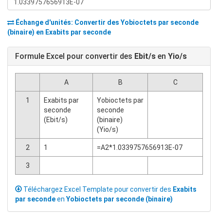
Échange d'unités: Convertir des
Yobioctets par seconde
(binaire)
en
Exabits par seconde
Formule Excel pour convertir des
Ebit/s
en
Yio/s
A
B
C
1
Exabits par
Yobioctets par
seconde
seconde
(Ebit/s)
(binaire)
(Yio/s)
2
1
=A2*1.0339757656913E-07
3
Téléchargez Excel Template pour convertir des
Exabits
par seconde
en
Yobioctets par seconde (binaire)