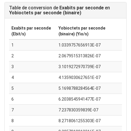
Table de conversion de
Exabits par seconde
en
Yobioctets par seconde (binaire)
Exabits par seconde
Yobioctets par seconde
(Ebit/s)
(binaire) (Yio/s)
1
1.0339757656913E-07
2
2.0679515313826E-07
3
3.1019272970739E-07
4
4.1359030627651E-07
5
5.1698788284564E-07
6
6.2038545941477E-07
7
7.237830359839E-07
8
8.2718061255303E-07