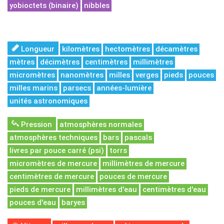
yobioctets (binaire)
nibbles
Longueur
kilomètres
hectomètres
décamètres
mètres
décimètres
centimètres
millimètres
micromètres
nanomètres
milles
verges
pieds
pouces
milles marins
parsecs
années-lumière
unités astronomiques
Pression
atmosphères normales
atmosphères techniques
bars
pascals
livres par pouce carré (psi)
torrs
micromètres de mercure
millimètres de mercure
centimètres de mercure
pouces de mercure
pieds de mercure
millimètres d'eau
centimètres d'eau
pouces d'eau
baryes