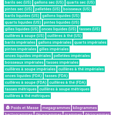
barils sec (US)
gallons sec (US)
quarts sec (US)
pintes sec (US)
pelletées (US)
boisseaux (US)
barils liquides (US)
gallons liquides (US)
quarts liquides (US)
pintes liquides (US)
gilles liquides (US)
onces liquides (US)
tasses (US)
cuillères à soupe (US)
cuillères à thé (US)
barils impériales
gallons impériales
quarts impériales
pintes impériales
gilles impériales
onces liquides impériales
pelletées impériales
boisseaux impériales
tasses impériales
cuillères à soupe impériales
cuillères à thé impériales
onces liquides (FDA)
tasses (FDA)
cuillères à soupe (FDA)
cuillères à thé (FDA)
tasses métriques
cuillères à soupe métriques
cuillères à thé métriques
Poids et Masse
megagrammes
kilogrammes
hectogrammes
décagrammes
grammes
décigrammes