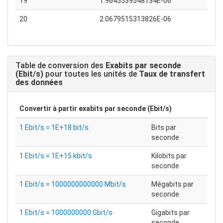
19
1.9645539548134E-06
20
2.0679515313826E-06
Table de conversion des
Exabits par seconde
(Ebit/s)
pour toutes les unités de
Taux de transfert
des données
Convertir à partir
exabits par seconde (Ebit/s)
1 Ebit/s = 1E+18 bit/s
Bits par
seconde
1 Ebit/s = 1E+15 kbit/s
Kilobits par
seconde
1 Ebit/s = 1000000000000 Mbit/s
Mégabits par
seconde
1 Ebit/s = 1000000000 Gbit/s
Gigabits par
seconde