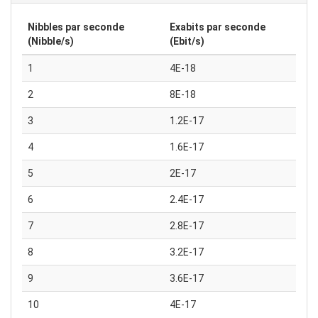
Nibbles par seconde
Exabits par seconde
(Nibble/s)
(Ebit/s)
1
4E-18
2
8E-18
3
1.2E-17
4
1.6E-17
5
2E-17
6
2.4E-17
7
2.8E-17
8
3.2E-17
9
3.6E-17
10
4E-17