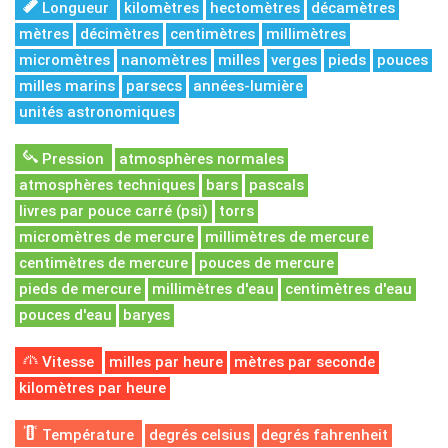
Longueur
kilomètres
hectomètres
décamètres
mètres
décimètres
centimètres
millimètres
micromètres
nanomètres
milles
verges
pieds
pouces
milles marins
parsecs
années-lumière
unités astronomiques
Pression
atmosphères normales
atmosphères techniques
bars
pascals
livres par pouce carré (psi)
torrs
micromètres de mercure
millimètres de mercure
centimètres de mercure
pouces de mercure
pieds de mercure
millimètres d'eau
centimètres d'eau
pouces d'eau
baryes
Vitesse
milles par heure
mètres par seconde
kilomètres par heure
Température
degrés celsius
degrés fahrenheit