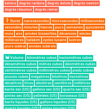
kelvins
degrés rankine
degrés delisle
degrés newton
degrés réaumur
degrés rømer
Durée
nanosecondes
microsecondes
millisecondes
secondes
minutes
heures
jours
semaines
quinzaines
mois
ans
années bissextiles
décennies
siècles
millénaires
halakim
cycles lunaire
lustres
jours sidéral
années sidérale
Volume
kilomètres cubes
hectomètres cubes
décamètres cubes
mètres cubes
décimètres cubes
centimètres cubes
millimètres cubes
pieds cubes
pouces cubes
mégalitres
kilolitres
hectolitres
décalitres
litres
décilitres
centilitres
millilitres
barils sec (US)
gallons sec (US)
quarts sec (US)
pintes sec (US)
pelletées (US)
boisseaux (US)
barils liquides (US)
gallons liquides (US)
quarts liquides (US)
pintes liquides (US)