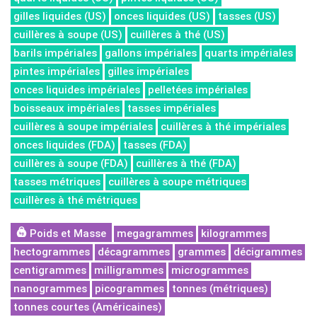
gilles liquides (US)
onces liquides (US)
tasses (US)
cuillères à soupe (US)
cuillères à thé (US)
barils impériales
gallons impériales
quarts impériales
pintes impériales
gilles impériales
onces liquides impériales
pelletées impériales
boisseaux impériales
tasses impériales
cuillères à soupe impériales
cuillères à thé impériales
onces liquides (FDA)
tasses (FDA)
cuillères à soupe (FDA)
cuillères à thé (FDA)
tasses métriques
cuillères à soupe métriques
cuillères à thé métriques
Poids et Masse
megagrammes
kilogrammes
hectogrammes
décagrammes
grammes
décigrammes
centigrammes
milligrammes
microgrammes
nanogrammes
picogrammes
tonnes (métriques)
tonnes courtes (Américaines)