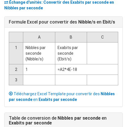
Échange d'unités: Convertir des
Exabits par seconde
en
Nibbles par seconde
Formule Excel pour convertir des
Nibble/s
en
Ebit/s
A
B
C
1
Nibbles par
Exabits par
seconde
seconde
(Nibble/s)
(Ebit/s)
2
1
=A2*4E-18
3
Téléchargez Excel Template pour convertir des
Nibbles
par seconde
en
Exabits par seconde
Table de conversion de
Nibbles par seconde
en
Exabits par seconde