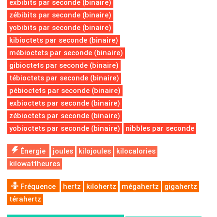
exbibits par seconde (binaire)
zébibits par seconde (binaire)
yobibits par seconde (binaire)
kibioctets par seconde (binaire)
mébioctets par seconde (binaire)
gibioctets par seconde (binaire)
tébioctets par seconde (binaire)
pébioctets par seconde (binaire)
exbioctets par seconde (binaire)
zébioctets par seconde (binaire)
yobioctets par seconde (binaire)
nibbles par seconde
Énergie
joules
kilojoules
kilocalories
kilowattheures
Fréquence
hertz
kilohertz
mégahertz
gigahertz
térahertz