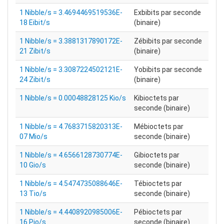
1 Nibble/s = 3.4694469519536E-
Exbibits par seconde
18 Eibit/s
(binaire)
1 Nibble/s = 3.3881317890172E-
Zébibits par seconde
21 Zibit/s
(binaire)
1 Nibble/s = 3.3087224502121E-
Yobibits par seconde
24 Zibit/s
(binaire)
1 Nibble/s = 0.00048828125 Kio/s
Kibioctets par
seconde (binaire)
1 Nibble/s = 4.7683715820313E-
Mébioctets par
07 Mio/s
seconde (binaire)
1 Nibble/s = 4.6566128730774E-
Gibioctets par
10 Gio/s
seconde (binaire)
1 Nibble/s = 4.5474735088646E-
Tébioctets par
13 Tio/s
seconde (binaire)
1 Nibble/s = 4.4408920985006E-
Pébioctets par
16 Pio/s
seconde (binaire)