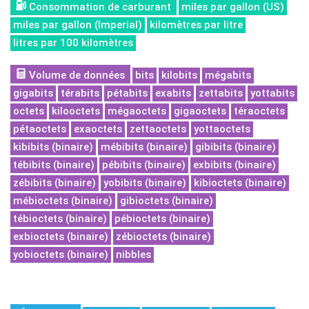
Consommation de carburant
miles par gallon (US)
miles par gallon (Imperial)
kilomètres par litre
litres par 100 kilomètres
Volume de données
bits
kilobits
mégabits
gigabits
térabits
pétabits
exabits
zettabits
yottabits
octets
kilooctets
mégaoctets
gigaoctets
téraoctets
pétaoctets
exaoctets
zettaoctets
yottaoctets
kibibits (binaire)
mébibits (binaire)
gibibits (binaire)
tébibits (binaire)
pébibits (binaire)
exbibits (binaire)
zébibits (binaire)
yobibits (binaire)
kibioctets (binaire)
mébioctets (binaire)
gibioctets (binaire)
tébioctets (binaire)
pébioctets (binaire)
exbioctets (binaire)
zébioctets (binaire)
yobioctets (binaire)
nibbles