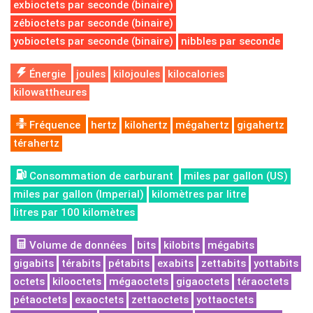
exbioctets par seconde (binaire)
zébioctets par seconde (binaire)
yobioctets par seconde (binaire)
nibbles par seconde
Énergie
joules
kilojoules
kilocalories
kilowattheures
Fréquence
hertz
kilohertz
mégahertz
gigahertz
térahertz
Consommation de carburant
miles par gallon (US)
miles par gallon (Imperial)
kilomètres par litre
litres par 100 kilomètres
Volume de données
bits
kilobits
mégabits
gigabits
térabits
pétabits
exabits
zettabits
yottabits
octets
kilooctets
mégaoctets
gigaoctets
téraoctets
pétaoctets
exaoctets
zettaoctets
yottaoctets