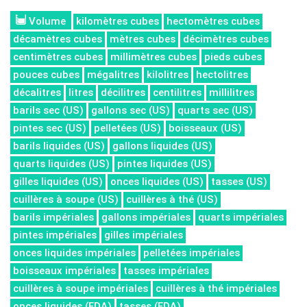
Volume
kilomètres cubes
hectomètres cubes
décamètres cubes
mètres cubes
décimètres cubes
centimètres cubes
millimètres cubes
pieds cubes
pouces cubes
mégalitres
kilolitres
hectolitres
décalitres
litres
décilitres
centilitres
millilitres
barils sec (US)
gallons sec (US)
quarts sec (US)
pintes sec (US)
pelletées (US)
boisseaux (US)
barils liquides (US)
gallons liquides (US)
quarts liquides (US)
pintes liquides (US)
gilles liquides (US)
onces liquides (US)
tasses (US)
cuillères à soupe (US)
cuillères à thé (US)
barils impériales
gallons impériales
quarts impériales
pintes impériales
gilles impériales
onces liquides impériales
pelletées impériales
boisseaux impériales
tasses impériales
cuillères à soupe impériales
cuillères à thé impériales
onces liquides (FDA)
tasses (FDA)