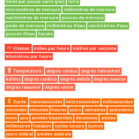
livres par pouce carré (psi)
torrs
micromètres de mercure
millimètres de mercure
centimètres de mercure
pouces de mercure
pieds de mercure
millimètres d'eau
centimètres d'eau
pouces d'eau
baryes
Vitesse
milles par heure
mètres par seconde
kilomètres par heure
Température
degrés celsius
degrés fahrenheit
kelvins
degrés rankine
degrés delisle
degrés newton
degrés réaumur
degrés rømer
Durée
nanosecondes
microsecondes
millisecondes
secondes
minutes
heures
jours
semaines
quinzaines
mois
ans
années bissextiles
décennies
siècles
millénaires
halakim
cycles lunaire
lustres
jours sidéral
années sidérale