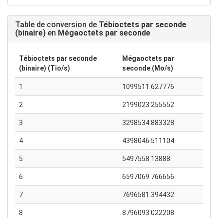
Table de conversion de
Tébioctets par seconde
(binaire)
en
Mégaoctets par seconde
Tébioctets par seconde
Mégaoctets par
(binaire) (Tio/s)
seconde (Mo/s)
1
1099511.627776
2
2199023.255552
3
3298534.883328
4
4398046.511104
5
5497558.13888
6
6597069.766656
7
7696581.394432
8
8796093.022208