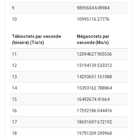
9
9895604.649984
10
10995116.27776
Tébioctets par seconde
Mégaoctets par
(binaire) (Tio/s)
seconde (Mo/s)
11
12094627.905536
12
13194139.533312
13
14293651.161088
14
15393162.788864
15
16492674.41664
16
17592186.044416
17
18691697.672192
18
19791209.299968