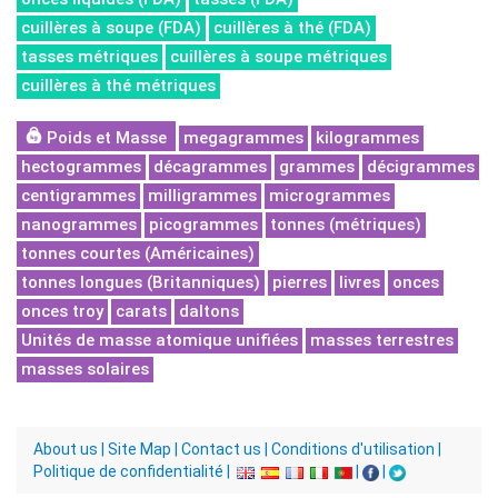
cuillères à soupe (FDA)
cuillères à thé (FDA)
tasses métriques
cuillères à soupe métriques
cuillères à thé métriques
Poids et Masse
megagrammes
kilogrammes
hectogrammes
décagrammes
grammes
décigrammes
centigrammes
milligrammes
microgrammes
nanogrammes
picogrammes
tonnes (métriques)
tonnes courtes (Américaines)
tonnes longues (Britanniques)
pierres
livres
onces
onces troy
carats
daltons
Unités de masse atomique unifiées
masses terrestres
masses solaires
About us
|
Site Map
|
Contact us
|
Conditions d'utilisation
|
Politique de confidentialité
|
|
|