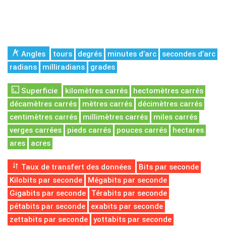
Angles
tours
degrés
minutes d’arc
secondes d’arc
radians
milliradians
grades
Superficie
kilomètres carrés
hectomètres carrés
décamètres carrés
mètres carrés
décimètres carrés
centimètres carrés
millimètres carrés
miles carrés
verges carrées
pieds carrés
pouces carrés
hectares
ares
acres
Taux de transfert des données
Bits par seconde
Kilobits par seconde
Mégabits par seconde
Gigabits par seconde
Térabits par seconde
pétabits par seconde
exabits par seconde
zettabits par seconde
yottabits par seconde