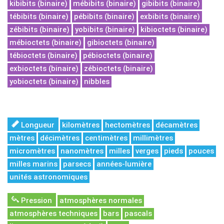
kibibits (binaire)
mébibits (binaire)
gibibits (binaire)
tébibits (binaire)
pébibits (binaire)
exbibits (binaire)
zébibits (binaire)
yobibits (binaire)
kibioctets (binaire)
mébioctets (binaire)
gibioctets (binaire)
tébioctets (binaire)
pébioctets (binaire)
exbioctets (binaire)
zébioctets (binaire)
yobioctets (binaire)
nibbles
Longueur
kilomètres
hectomètres
décamètres
mètres
décimètres
centimètres
millimètres
micromètres
nanomètres
milles
verges
pieds
pouces
milles marins
parsecs
années-lumière
unités astronomiques
Pression
atmosphères normales
atmosphères techniques
bars
pascals