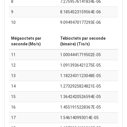
8
7.2759576141834E-06
9
8.1854523159564E-06
10
9.0949470177293E-06
Mégaoctets par
Tébioctets par seconde
seconde (Mo/s)
(binaire) (Tio/s)
11
1.0004441719502E-05
12
1.0913936421275E-05
13
1.1823431123048E-05
14
1.2732925824821E-05
15
1.3642420526594E-05
16
1.4551915228367E-05
17
1.546140993014E-05