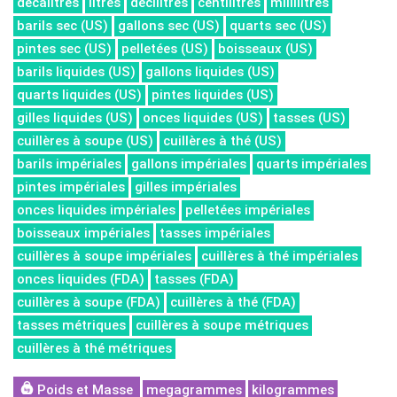
décalitres
litres
décilitres
centilitres
millilitres
barils sec (US)
gallons sec (US)
quarts sec (US)
pintes sec (US)
pelletées (US)
boisseaux (US)
barils liquides (US)
gallons liquides (US)
quarts liquides (US)
pintes liquides (US)
gilles liquides (US)
onces liquides (US)
tasses (US)
cuillères à soupe (US)
cuillères à thé (US)
barils impériales
gallons impériales
quarts impériales
pintes impériales
gilles impériales
onces liquides impériales
pelletées impériales
boisseaux impériales
tasses impériales
cuillères à soupe impériales
cuillères à thé impériales
onces liquides (FDA)
tasses (FDA)
cuillères à soupe (FDA)
cuillères à thé (FDA)
tasses métriques
cuillères à soupe métriques
cuillères à thé métriques
Poids et Masse
megagrammes
kilogrammes