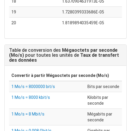
18
1.6370904631913E-05
19
1.7280399333686E-05
20
1.8189894035459E-05
Table de conversion des
Mégaoctets par seconde
(Mo/s)
pour toutes les unités de
Taux de transfert
des données
Convertir à partir
Mégaoctets par seconde (Mo/s)
1 Mo/s = 8000000 bit/s
Bits par seconde
1 Mo/s = 8000 kbit/s
Kilobits par
seconde
1 Mo/s = 8 Mbit/s
Mégabits par
seconde
1 Mo/s = 0.008 Gbit/s
Gigabits par