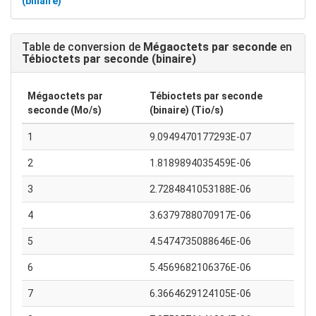
(binaire)
Table de conversion de
Mégaoctets par seconde
en
Tébioctets par seconde (binaire)
Mégaoctets par
Tébioctets par seconde
seconde (Mo/s)
(binaire) (Tio/s)
1
9.0949470177293E-07
2
1.8189894035459E-06
3
2.7284841053188E-06
4
3.6379788070917E-06
5
4.5474735088646E-06
6
5.4569682106376E-06
7
6.3664629124105E-06