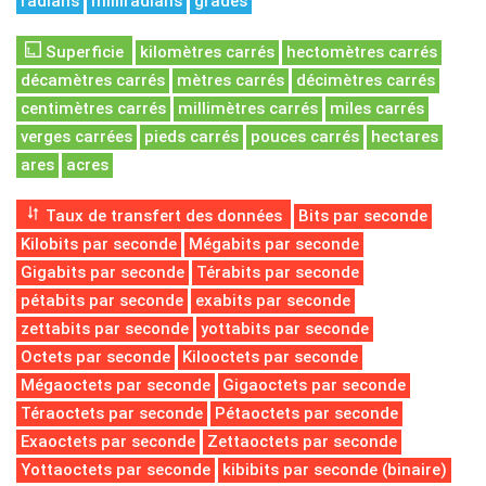
radians
milliradians
grades
Superficie
kilomètres carrés
hectomètres carrés
décamètres carrés
mètres carrés
décimètres carrés
centimètres carrés
millimètres carrés
miles carrés
verges carrées
pieds carrés
pouces carrés
hectares
ares
acres
Taux de transfert des données
Bits par seconde
Kilobits par seconde
Mégabits par seconde
Gigabits par seconde
Térabits par seconde
pétabits par seconde
exabits par seconde
zettabits par seconde
yottabits par seconde
Octets par seconde
Kilooctets par seconde
Mégaoctets par seconde
Gigaoctets par seconde
Téraoctets par seconde
Pétaoctets par seconde
Exaoctets par seconde
Zettaoctets par seconde
Yottaoctets par seconde
kibibits par seconde (binaire)