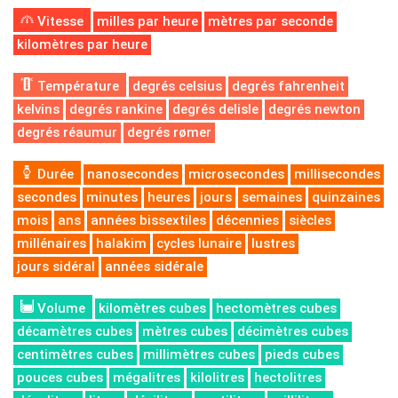
Vitesse
milles par heure
mètres par seconde
kilomètres par heure
Température
degrés celsius
degrés fahrenheit
kelvins
degrés rankine
degrés delisle
degrés newton
degrés réaumur
degrés rømer
Durée
nanosecondes
microsecondes
millisecondes
secondes
minutes
heures
jours
semaines
quinzaines
mois
ans
années bissextiles
décennies
siècles
millénaires
halakim
cycles lunaire
lustres
jours sidéral
années sidérale
Volume
kilomètres cubes
hectomètres cubes
décamètres cubes
mètres cubes
décimètres cubes
centimètres cubes
millimètres cubes
pieds cubes
pouces cubes
mégalitres
kilolitres
hectolitres