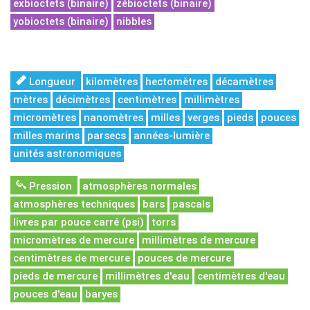
exbioctets (binaire)
zébioctets (binaire)
yobioctets (binaire)
nibbles
Longueur
kilomètres
hectomètres
décamètres
mètres
décimètres
centimètres
millimètres
micromètres
nanomètres
milles
verges
pieds
pouces
milles marins
parsecs
années-lumière
unités astronomiques
Pression
atmosphères normales
atmosphères techniques
bars
pascals
livres par pouce carré (psi)
torrs
micromètres de mercure
millimètres de mercure
centimètres de mercure
pouces de mercure
pieds de mercure
millimètres d'eau
centimètres d'eau
pouces d'eau
baryes