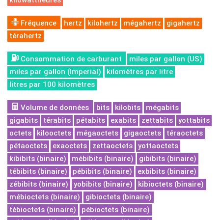
kilowattheures
Fréquence
hertz
kilohertz
mégahertz
gigahertz
térahertz
Consommation de carburant
miles par gallon (US)
miles par gallon (Imperial)
kilomètres par litre
litres par 100 kilomètres
Volume de données
bits
kilobits
mégabits
gigabits
térabits
pétabits
exabits
zettabits
yottabits
octets
kilooctets
mégaoctets
gigaoctets
téraoctets
pétaoctets
exaoctets
zettaoctets
yottaoctets
kibibits (binaire)
mébibits (binaire)
gibibits (binaire)
tébibits (binaire)
pébibits (binaire)
exbibits (binaire)
zébibits (binaire)
yobibits (binaire)
kibioctets (binaire)
mébioctets (binaire)
gibioctets (binaire)
tébioctets (binaire)
pébioctets (binaire)