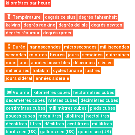
kilomètres par heure
Température
degrés celsius
degrés fahrenheit
kelvins
degrés rankine
degrés delisle
degrés newton
degrés réaumur
degrés rømer
Durée
nanosecondes
microsecondes
millisecondes
secondes
minutes
heures
jours
semaines
quinzaines
mois
ans
années bissextiles
décennies
siècles
millénaires
halakim
cycles lunaire
lustres
jours sidéral
années sidérale
Volume
kilomètres cubes
hectomètres cubes
décamètres cubes
mètres cubes
décimètres cubes
centimètres cubes
millimètres cubes
pieds cubes
pouces cubes
mégalitres
kilolitres
hectolitres
décalitres
litres
décilitres
centilitres
millilitres
barils sec (US)
gallons sec (US)
quarts sec (US)