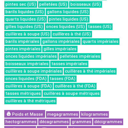
pintes sec (US)
pelletées (US)
boisseaux (US)
barils liquides (US)
gallons liquides (US)
quarts liquides (US)
pintes liquides (US)
gilles liquides (US)
onces liquides (US)
tasses (US)
cuillères à soupe (US)
cuillères à thé (US)
barils impériales
gallons impériales
quarts impériales
pintes impériales
gilles impériales
onces liquides impériales
pelletées impériales
boisseaux impériales
tasses impériales
cuillères à soupe impériales
cuillères à thé impériales
onces liquides (FDA)
tasses (FDA)
cuillères à soupe (FDA)
cuillères à thé (FDA)
tasses métriques
cuillères à soupe métriques
cuillères à thé métriques
Poids et Masse
megagrammes
kilogrammes
hectogrammes
décagrammes
grammes
décigrammes