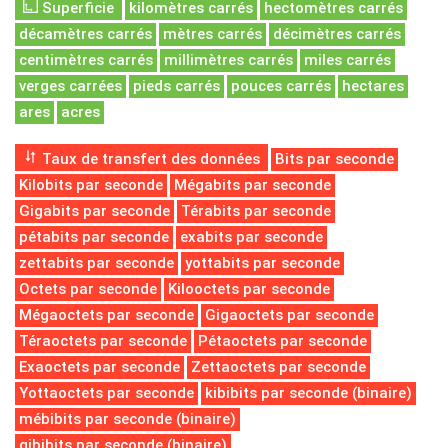
Superficie
kilomètres carrés
hectomètres carrés
décamètres carrés
mètres carrés
décimètres carrés
centimètres carrés
millimètres carrés
miles carrés
verges carrées
pieds carrés
pouces carrés
hectares
ares
acres
Taux de transfert des données
Bits par seconde
Kilobits par seconde
Mégabits par seconde
Gigabits par seconde
Térabits par seconde
pétabits par seconde
exabits par seconde
zettabits par seconde
yottabits par seconde
Octets par seconde
Kilooctets par seconde
Mégaoctets par seconde
Gigaoctets par seconde
Téraoctets par seconde
Pétaoctets par seconde
Exaoctets par seconde
Zettaoctets par seconde
Yottaoctets par seconde
kibibits par seconde (binaire)
mébibits par seconde (binaire)
gibibits par seconde (binaire)