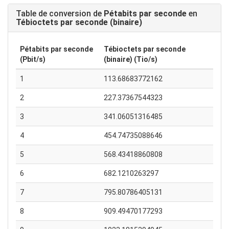
Table de conversion de
Pétabits par seconde
en
Tébioctets par seconde (binaire)
Pétabits par seconde
Tébioctets par seconde
(Pbit/s)
(binaire) (Tio/s)
1
113.68683772162
2
227.37367544323
3
341.06051316485
4
454.74735088646
5
568.43418860808
6
682.1210263297
7
795.80786405131
8
909.49470177293