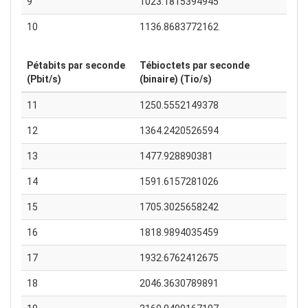
9
1023.1815394945
10
1136.8683772162
Pétabits par seconde
Tébioctets par seconde
(Pbit/s)
(binaire) (Tio/s)
11
1250.5552149378
12
1364.2420526594
13
1477.928890381
14
1591.6157281026
15
1705.3025658242
16
1818.9894035459
17
1932.6762412675
18
2046.3630789891