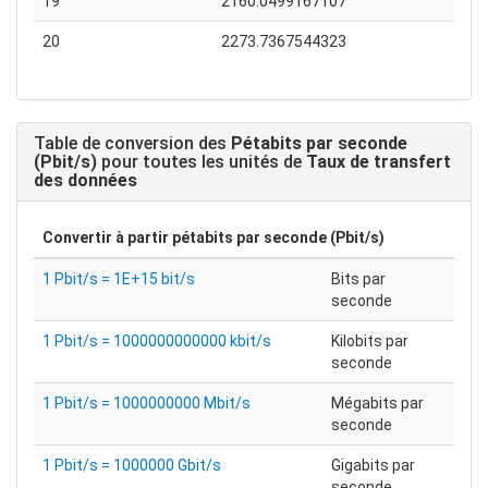
19
2160.0499167107
20
2273.7367544323
Table de conversion des
Pétabits par seconde
(Pbit/s)
pour toutes les unités de
Taux de transfert
des données
Convertir à partir
pétabits par seconde (Pbit/s)
1 Pbit/s = 1E+15 bit/s
Bits par
seconde
1 Pbit/s = 1000000000000 kbit/s
Kilobits par
seconde
1 Pbit/s = 1000000000 Mbit/s
Mégabits par
seconde
1 Pbit/s = 1000000 Gbit/s
Gigabits par
seconde