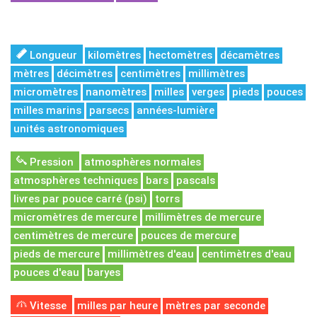
Longueur
kilomètres
hectomètres
décamètres
mètres
décimètres
centimètres
millimètres
micromètres
nanomètres
milles
verges
pieds
pouces
milles marins
parsecs
années-lumière
unités astronomiques
Pression
atmosphères normales
atmosphères techniques
bars
pascals
livres par pouce carré (psi)
torrs
micromètres de mercure
millimètres de mercure
centimètres de mercure
pouces de mercure
pieds de mercure
millimètres d'eau
centimètres d'eau
pouces d'eau
baryes
Vitesse
milles par heure
mètres par seconde