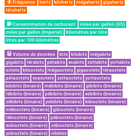
Fréquence
hertz
kilohertz
mégahertz
gigahertz
térahertz
Consommation de carburant
miles par gallon (US)
miles par gallon (Imperial)
kilomètres par litre
litres par 100 kilomètres
Volume de données
bits
kilobits
mégabits
gigabits
térabits
pétabits
exabits
zettabits
yottabits
octets
kilooctets
mégaoctets
gigaoctets
téraoctets
pétaoctets
exaoctets
zettaoctets
yottaoctets
kibibits (binaire)
mébibits (binaire)
gibibits (binaire)
tébibits (binaire)
pébibits (binaire)
exbibits (binaire)
zébibits (binaire)
yobibits (binaire)
kibioctets (binaire)
mébioctets (binaire)
gibioctets (binaire)
tébioctets (binaire)
pébioctets (binaire)
exbioctets (binaire)
zébioctets (binaire)
yobioctets (binaire)
nibbles