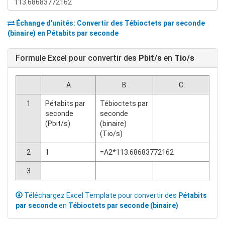
Échange d'unités: Convertir des
Tébioctets par seconde
(binaire)
en
Pétabits par seconde
Formule Excel pour convertir des
Pbit/s
en
Tio/s
A
B
C
1
Pétabits par
Tébioctets par
seconde
seconde
(Pbit/s)
(binaire)
(Tio/s)
2
1
=A2*113.68683772162
3
Téléchargez Excel Template pour convertir des
Pétabits
par seconde
en
Tébioctets par seconde (binaire)