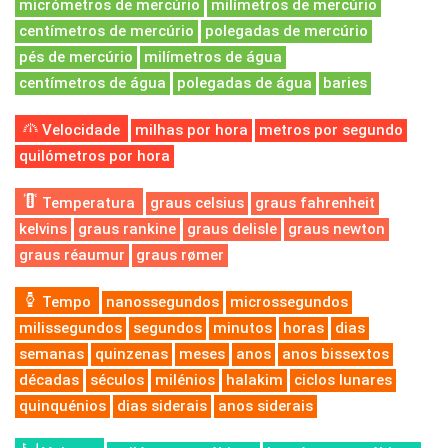
micrómetros de mercúrio
milímetros de mercúrio
centímetros de mercúrio
polegadas de mercúrio
pés de mercúrio
milímetros de água
centímetros de água
polegadas de água
baries
Velocidade
milhas por hora
metros por segundo
quilómetros por hora
Temperatura
graus celsius
graus fahrenheit
kelvins
graus rankine
graus delisle
graus newton
graus réaumur
graus rømer
Tempo
nanossegundos
microssegundos
milissegundos
segundos
minutos
horas
dias
semanas
quinzenas
meses
anos
anos bissextos
décadas
séculos
milénios
halakim
ciclos lunares
quinquénios
dias siderais
anos siderais