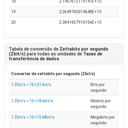
18
2.1457672119141E+15
19
2.2649765014648E+15
20
2.3841857910156E+15
Tabela de conversão de
Zettabits por segundo
(Zbit/s)
para todas as unidades de
Taxas de
transferência de dados
Converter de
zettabits por segundo (Zbit/s)
1 Zbit/s = 1E+21 bit/s
Bits por
segundo
1 Zbit/s = 1E+18 kbit/s
Kilobits por
segundo
1 Zbit/s = 1E+15 Mbit/s
Megabits por
segundo