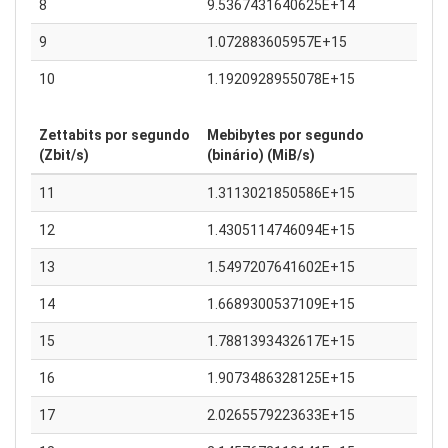
8
9.5367431640625E+14
9
1.072883605957E+15
10
1.1920928955078E+15
Zettabits por segundo
Mebibytes por segundo
(Zbit/s)
(binário) (MiB/s)
11
1.3113021850586E+15
12
1.4305114746094E+15
13
1.5497207641602E+15
14
1.6689300537109E+15
15
1.7881393432617E+15
16
1.9073486328125E+15
17
2.0265579223633E+15