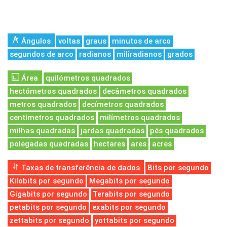
Ângulos
voltas
graus
minutos de arco
segundos de arco
radianos
miliradianos
grados
Área
quilómetros quadrados
hectómetros quadrados
decâmetros quadrados
metros quadrados
decímetros quadrados
centímetros quadrados
milímetros quadrados
milhas quadradas
jardas quadradas
pés quadrados
polegadas quadradas
hectares
ares
acres
Taxas de transferência de dados
Bits por segundo
Kilobits por segundo
Megabits por segundo
Gigabits por segundo
Terabits por segundo
petabits por segundo
exabits por segundo
zettabits por segundo
yottabits por segundo