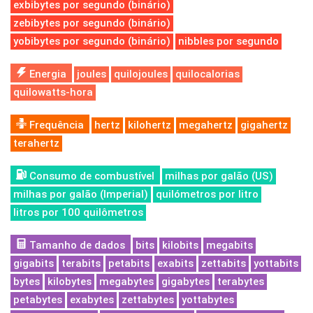
exbibytes por segundo (binário)
zebibytes por segundo (binário)
yobibytes por segundo (binário)
nibbles por segundo
Energia
joules
quilojoules
quilocalorias
quilowatts-hora
Frequência
hertz
kilohertz
megahertz
gigahertz
terahertz
Consumo de combustível
milhas por galão (US)
milhas por galão (Imperial)
quilómetros por litro
litros por 100 quilômetros
Tamanho de dados
bits
kilobits
megabits
gigabits
terabits
petabits
exabits
zettabits
yottabits
bytes
kilobytes
megabytes
gigabytes
terabytes
petabytes
exabytes
zettabytes
yottabytes