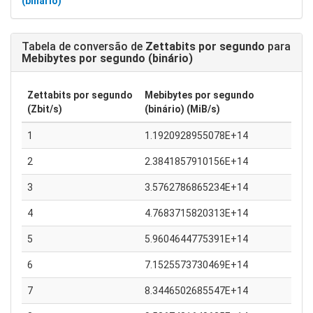
(binário)
Tabela de conversão de
Zettabits por segundo
para
Mebibytes por segundo (binário)
Zettabits por segundo
Mebibytes por segundo
(Zbit/s)
(binário) (MiB/s)
1
1.1920928955078E+14
2
2.3841857910156E+14
3
3.5762786865234E+14
4
4.7683715820313E+14
5
5.9604644775391E+14
6
7.1525573730469E+14
7
8.3446502685547E+14