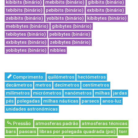
kibibits (binário)
mebibits (binário)
gibibits (binário)
tebibits (binário)
pebibits (binário)
exbibits (binário)
zebibits (binário)
yobibits (binário)
kibibytes (binário)
mebibytes (binário)
gibibytes (binário)
tebibytes (binário)
pebibytes (binário)
exbibytes (binário)
zebibytes (binário)
yobibytes (binário)
nibbles
Comprimento
quilómetros
hectómetros
decâmetros
metros
decímetros
centímetros
milímetros
micrómetros
nanómetros
milhas
jardas
pés
polegadas
milhas náuticas
parsecs
anos-luz
unidades astronómicas
Pressão
atmosferas padrão
atmosferas técnicas
bars
pascais
libras por polegada quadrada (psi)
torr