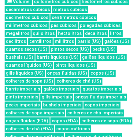
Volume
quilómetros cúbicos
hectómetros cúbicos
decâmetros cúbicos
metros cúbicos
decímetros cúbicos
centímetros cúbicos
milímetros cúbicos
pés cúbicos
polegadas cúbicas
megalitros
quilolitros
hectolitros
decalitros
litros
decilitros
centilitros
mililitros
barris (US)
galões (US)
quartos secos (US)
pintos secos (US)
pecks (US)
bushels (US)
barris líquidos (US)
galões líquidos (US)
quartos líquidos (US)
pints líquidos (US)
gills líquidos (US)
onças fluidas (US)
copos (US)
colheres de sopa (US)
colheres de chá (US)
barris imperiais
galões imperiais
quartos imperiais
pints imperiais
gills imperiais
onças fluidas imperiais
pecks imperiais
bushels imperiais
copos imperiais
colheres de sopa imperiais
colheres de chá imperiais
onças fluidas (FDA)
copos (FDA)
colheres de sopa (FDA)
colheres de chá (FDA)
copos métricos
colheres de sopa métricas
colheres de chá métricas