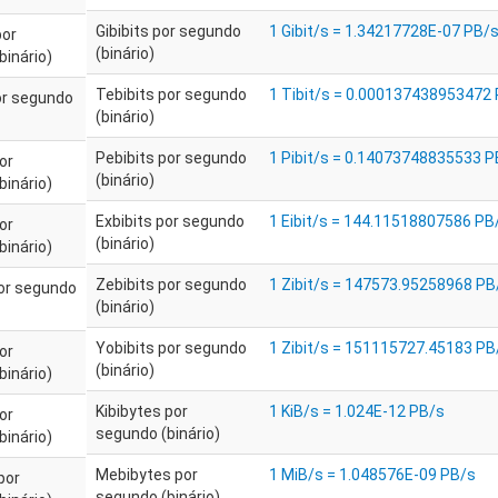
Gibibits por segundo
1 Gibit/s = 1.34217728E-07 PB/
por
(binário)
binário)
Tebibits por segundo
1 Tibit/s = 0.000137438953472
por segundo
(binário)
Pebibits por segundo
1 Pibit/s = 0.14073748835533 P
or
(binário)
binário)
Exbibits por segundo
1 Eibit/s = 144.11518807586 PB
or
(binário)
binário)
Zebibits por segundo
1 Zibit/s = 147573.95258968 PB
por segundo
(binário)
Yobibits por segundo
1 Zibit/s = 151115727.45183 PB
or
(binário)
binário)
Kibibytes por
1 KiB/s = 1.024E-12 PB/s
or
segundo (binário)
binário)
Mebibytes por
1 MiB/s = 1.048576E-09 PB/s
por
segundo (binário)