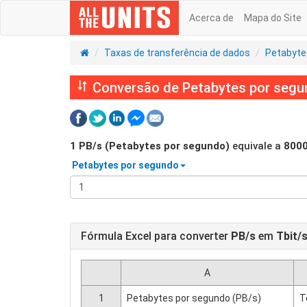
Acerca de
Mapa do Site
Taxas de transferência de dados
Petabyte
Conversão de Petabytes por segun
1
PB/s (Petabytes por segundo)
equivale a
800
Petabytes por segundo
Fórmula Excel para converter
PB/s
em
Tbit/
A
1
Petabytes por segundo (PB/s)
T