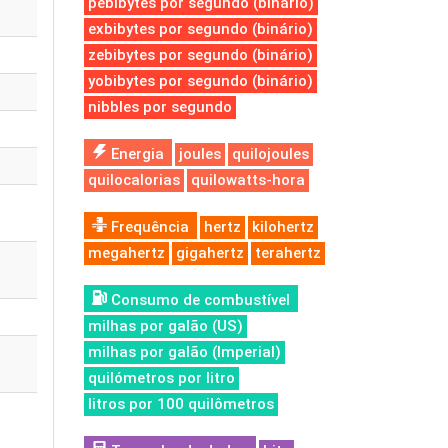
pebibytes por segundo (binário)
exbibytes por segundo (binário)
zebibytes por segundo (binário)
yobibytes por segundo (binário)
nibbles por segundo
Energia
joules
quilojoules
quilocalorias
quilowatts-hora
Frequência
hertz
kilohertz
megahertz
gigahertz
terahertz
Consumo de combustível
milhas por galão (US)
milhas por galão (Imperial)
quilómetros por litro
litros por 100 quilômetros