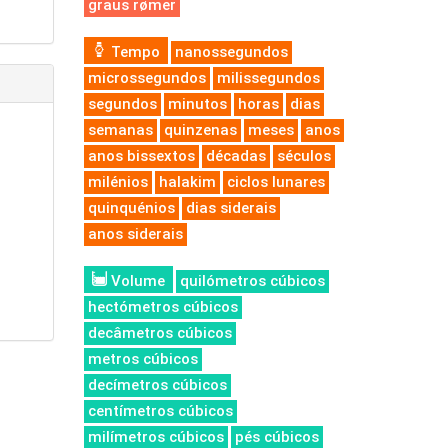
graus rømer
Tempo
nanossegundos
microssegundos
milissegundos
segundos
minutos
horas
dias
semanas
quinzenas
meses
anos
anos bissextos
décadas
séculos
milénios
halakim
ciclos lunares
quinquénios
dias siderais
anos siderais
Volume
quilómetros cúbicos
hectómetros cúbicos
decâmetros cúbicos
metros cúbicos
decímetros cúbicos
centímetros cúbicos
milímetros cúbicos
pés cúbicos