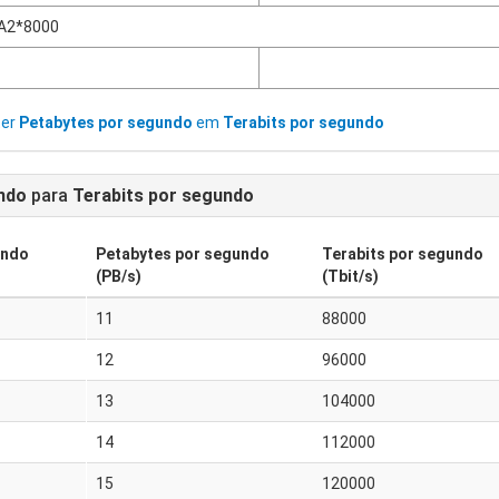
A2*8000
ter
Petabytes por segundo
em
Terabits por segundo
ndo
para
Terabits por segundo
undo
Petabytes por segundo
Terabits por segundo
(PB/s)
(Tbit/s)
11
88000
12
96000
13
104000
14
112000
15
120000