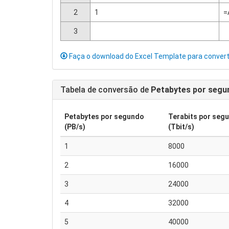
2
1
=
3
Faça o download do Excel Template para conver
Tabela de conversão de
Petabytes por segu
Petabytes por segundo
Terabits por seg
(PB/s)
(Tbit/s)
1
8000
2
16000
3
24000
4
32000
5
40000