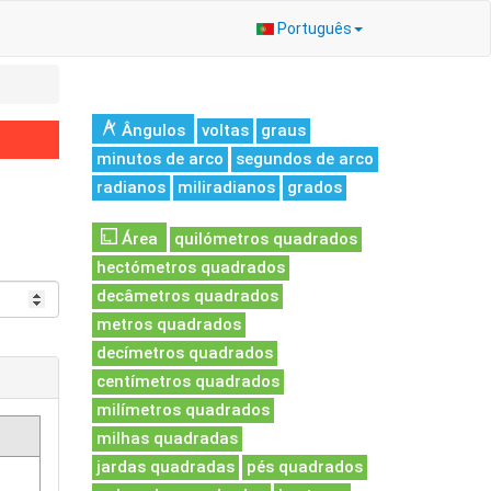
Português
Ângulos
voltas
graus
minutos de arco
segundos de arco
radianos
miliradianos
grados
Área
quilómetros quadrados
hectómetros quadrados
decâmetros quadrados
metros quadrados
decímetros quadrados
centímetros quadrados
milímetros quadrados
milhas quadradas
jardas quadradas
pés quadrados