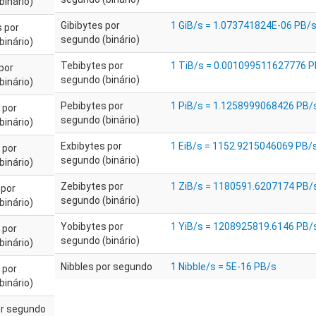
binário)
Gibibytes por
1 GiB/s = 1.073741824E-06 PB/
 por
segundo (binário)
binário)
Tebibytes por
1 TiB/s = 0.001099511627776 P
por
segundo (binário)
binário)
Pebibytes por
1 PiB/s = 1.1258999068426 PB/
 por
segundo (binário)
binário)
Exbibytes por
1 EiB/s = 1152.9215046069 PB/
 por
segundo (binário)
binário)
Zebibytes por
1 ZiB/s = 1180591.6207174 PB/
 por
segundo (binário)
binário)
Yobibytes por
1 YiB/s = 1208925819.6146 PB/
 por
segundo (binário)
binário)
Nibbles por segundo
1 Nibble/s = 5E-16 PB/s
 por
binário)
or segundo