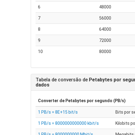
6
48000
7
56000
8
64000
9
72000
10
80000
Tabela de conversão de
Petabytes por segu
dados
Converter de
Petabytes por segundo (PB/s)
1 PB/s = 8E+15 bit/s
Bits por 
1 PB/s = 8000000000000 kbit/s
Kilobits p
1 PB/s = 8000000000 Mbit/s
Megabits 