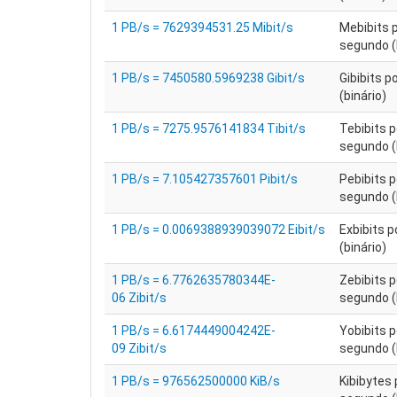
1 PB/s = 7629394531.25 Mibit/s
Mebibits 
segundo (
1 PB/s = 7450580.5969238 Gibit/s
Gibibits 
(binário)
1 PB/s = 7275.9576141834 Tibit/s
Tebibits p
segundo (
1 PB/s = 7.105427357601 Pibit/s
Pebibits p
segundo (
1 PB/s = 0.0069388939039072 Eibit/s
Exbibits 
(binário)
1 PB/s = 6.7762635780344E-
Zebibits p
06 Zibit/s
segundo (
1 PB/s = 6.6174449004242E-
Yobibits p
09 Zibit/s
segundo (
1 PB/s = 976562500000 KiB/s
Kibibytes 