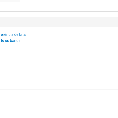
sferência de bits
nto ou banda