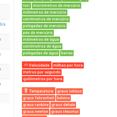
torr
micrómetros de mercúrio
s
milímetros de mercúrio
centímetros de mercúrio
B/s
polegadas de mercúrio
pés de mercúrio
s
milímetros de água
centímetros de água
polegadas de água
baries
s
Velocidade
milhas por hora
s
metros por segundo
quilómetros por hora
s
Temperatura
graus celsius
graus fahrenheit
kelvins
graus rankine
graus delisle
graus newton
graus réaumur