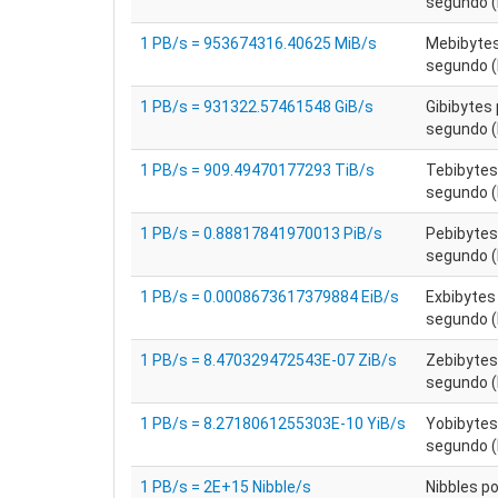
segundo (
1 PB/s = 953674316.40625 MiB/s
Mebibytes
segundo (
1 PB/s = 931322.57461548 GiB/s
Gibibytes 
segundo (
1 PB/s = 909.49470177293 TiB/s
Tebibytes
segundo (
1 PB/s = 0.88817841970013 PiB/s
Pebibytes
segundo (
1 PB/s = 0.0008673617379884 EiB/s
Exbibytes
segundo (
1 PB/s = 8.470329472543E-07 ZiB/s
Zebibytes
segundo (
1 PB/s = 8.2718061255303E-10 YiB/s
Yobibytes
segundo (
1 PB/s = 2E+15 Nibble/s
Nibbles p