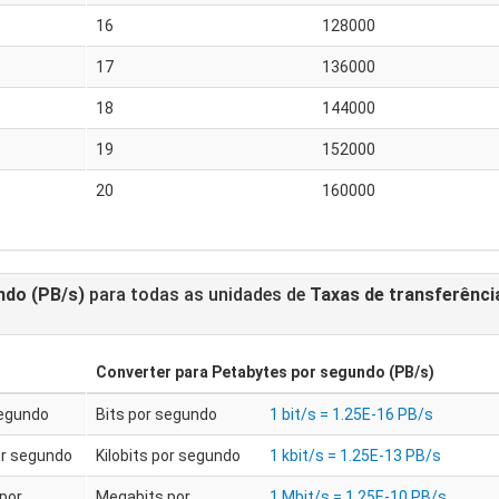
16
128000
17
136000
18
144000
19
152000
20
160000
ndo (PB/s)
para todas as unidades de
Taxas de transferênci
Converter para
Petabytes por segundo (PB/s)
segundo
Bits por segundo
1 bit/s = 1.25E-16 PB/s
or segundo
Kilobits por segundo
1 kbit/s = 1.25E-13 PB/s
por
Megabits por
1 Mbit/s = 1.25E-10 PB/s