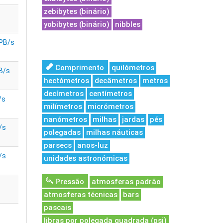
zebibytes (binário)
s
yobibytes (binário)
nibbles
 PB/s
Comprimento
quilómetros
B/s
hectómetros
decâmetros
metros
decímetros
centímetros
/s
milímetros
micrómetros
nanómetros
milhas
jardas
pés
/s
polegadas
milhas náuticas
parsecs
anos-luz
/s
unidades astronómicas
Pressão
atmosferas padrão
atmosferas técnicas
bars
pascais
libras por polegada quadrada (psi)