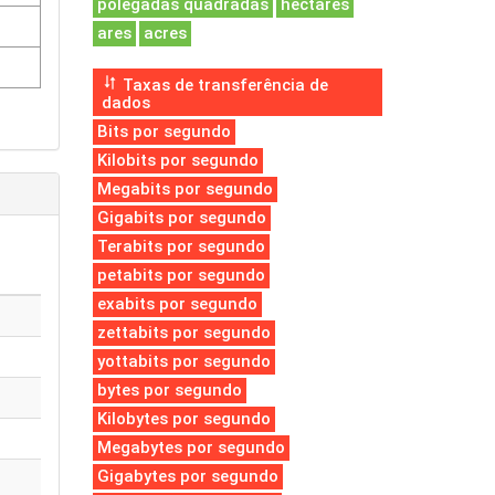
polegadas quadradas
hectares
ares
acres
Taxas de transferência de
dados
Bits por segundo
Kilobits por segundo
Megabits por segundo
Gigabits por segundo
Terabits por segundo
petabits por segundo
exabits por segundo
zettabits por segundo
yottabits por segundo
bytes por segundo
Kilobytes por segundo
Megabytes por segundo
Gigabytes por segundo