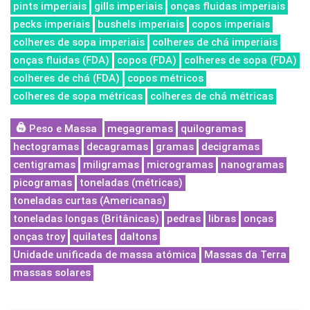
pints imperiais
gills imperiais
onças fluidas imperiais
pecks imperiais
bushels imperiais
copos imperiais
colheres de sopa imperiais
colheres de chá imperiais
onças fluidas (FDA)
copos (FDA)
colheres de sopa (FDA)
colheres de chá (FDA)
copos métricos
colheres de sopa métricas
colheres de chá métricas
Peso e Massa
megagramas
quilogramas
hectogramas
decagramas
gramas
decigramas
centigramas
miligramas
microgramas
nanogramas
picogramas
toneladas (métricas)
toneladas curtas (Americanas)
toneladas longas (Britânicas)
pedras
libras
onças
onças troy
quilates
daltons
Unidade unificada de massa atómica
Massas da Terra
massas solares