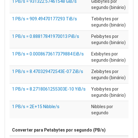
1 PB/s = 931322.57461548 GiB/s
Gibibytes por
segundo (binário)
1 PB/s = 909.49470177293 TiB/s
Tebibytes por
segundo (binário)
1 PB/s = 0.88817841970013 PiB/s
Pebibytes por
segundo (binário)
1 PB/s = 0.0008673617379884 EiB/s
Exbibytes por
segundo (binário)
1 PB/s = 8.470329472543E-07 ZiB/s
Zebibytes por
segundo (binário)
1 PB/s = 8.2718061255303E-10 YiB/s
Yobibytes por
segundo (binário)
1 PB/s = 2E+15 Nibble/s
Nibbles por
segundo
Converter para
Petabytes por segundo (PB/s)