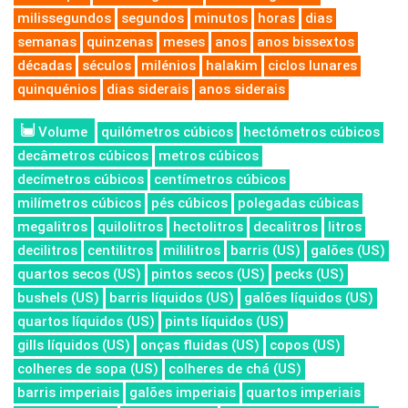
milissegundos
segundos
minutos
horas
dias
semanas
quinzenas
meses
anos
anos bissextos
décadas
séculos
milénios
halakim
ciclos lunares
quinquénios
dias siderais
anos siderais
Volume
quilómetros cúbicos
hectómetros cúbicos
decâmetros cúbicos
metros cúbicos
decímetros cúbicos
centímetros cúbicos
milímetros cúbicos
pés cúbicos
polegadas cúbicas
megalitros
quilolitros
hectolitros
decalitros
litros
decilitros
centilitros
mililitros
barris (US)
galões (US)
quartos secos (US)
pintos secos (US)
pecks (US)
bushels (US)
barris líquidos (US)
galões líquidos (US)
quartos líquidos (US)
pints líquidos (US)
gills líquidos (US)
onças fluidas (US)
copos (US)
colheres de sopa (US)
colheres de chá (US)
barris imperiais
galões imperiais
quartos imperiais