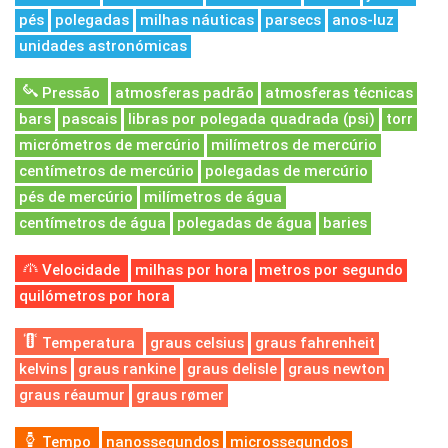
pés
polegadas
milhas náuticas
parsecs
anos-luz
unidades astronómicas
Pressão
atmosferas padrão
atmosferas técnicas
bars
pascais
libras por polegada quadrada (psi)
torr
micrómetros de mercúrio
milímetros de mercúrio
centímetros de mercúrio
polegadas de mercúrio
pés de mercúrio
milímetros de água
centímetros de água
polegadas de água
baries
Velocidade
milhas por hora
metros por segundo
quilómetros por hora
Temperatura
graus celsius
graus fahrenheit
kelvins
graus rankine
graus delisle
graus newton
graus réaumur
graus rømer
Tempo
nanossegundos
microssegundos