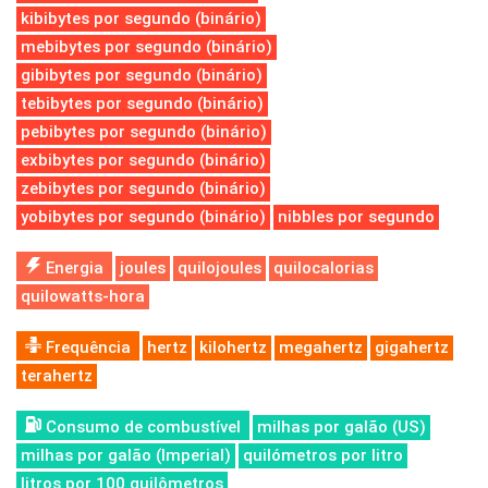
kibibytes por segundo (binário)
mebibytes por segundo (binário)
gibibytes por segundo (binário)
tebibytes por segundo (binário)
pebibytes por segundo (binário)
exbibytes por segundo (binário)
zebibytes por segundo (binário)
yobibytes por segundo (binário)
nibbles por segundo
Energia
joules
quilojoules
quilocalorias
quilowatts-hora
Frequência
hertz
kilohertz
megahertz
gigahertz
terahertz
Consumo de combustível
milhas por galão (US)
milhas por galão (Imperial)
quilómetros por litro
litros por 100 quilômetros