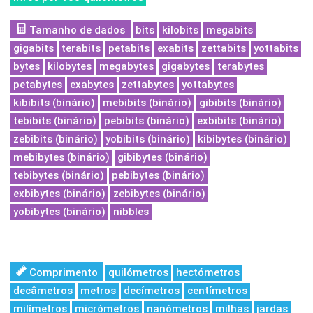
Tamanho de dados
bits
kilobits
megabits
gigabits
terabits
petabits
exabits
zettabits
yottabits
bytes
kilobytes
megabytes
gigabytes
terabytes
petabytes
exabytes
zettabytes
yottabytes
kibibits (binário)
mebibits (binário)
gibibits (binário)
tebibits (binário)
pebibits (binário)
exbibits (binário)
zebibits (binário)
yobibits (binário)
kibibytes (binário)
mebibytes (binário)
gibibytes (binário)
tebibytes (binário)
pebibytes (binário)
exbibytes (binário)
zebibytes (binário)
yobibytes (binário)
nibbles
Comprimento
quilómetros
hectómetros
decâmetros
metros
decímetros
centímetros
milímetros
micrómetros
nanómetros
milhas
jardas