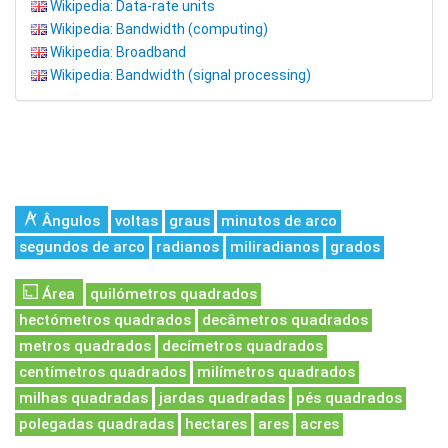
Wikipedia: Data-rate units
Wikipedia: Bandwidth (computing)
Wikipedia: Broadband
Wikipedia: Bandwidth (signal processing)
Ângulos
voltas
graus
minutos de arco
segundos de arco
radianos
miliradianos
grados
Área
quilómetros quadrados
hectómetros quadrados
decâmetros quadrados
metros quadrados
decímetros quadrados
centímetros quadrados
milímetros quadrados
milhas quadradas
jardas quadradas
pés quadrados
polegadas quadradas
hectares
ares
acres