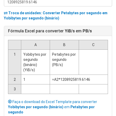
Troca de unidades: Converter
Petabytes por segundo
em
Yobibytes por segundo (binário)
Fórmula Excel para converter
YiB/s
em
PB/s
A
B
C
1
Yobibytes por
Petabytes por
segundo
segundo
(binário)
(PB/s)
(YiB/s)
2
1
=A2*1208925819.6146
3
Faça o download do Excel Template para converter
Yobibytes por segundo (binário)
em
Petabytes por
segundo