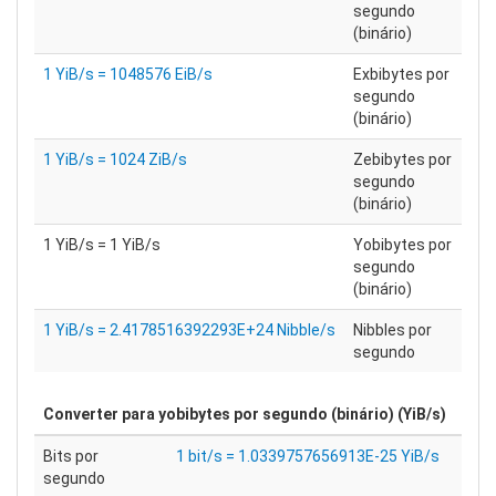
segundo
(binário)
1 YiB/s = 1048576 EiB/s
Exbibytes por
segundo
(binário)
1 YiB/s = 1024 ZiB/s
Zebibytes por
segundo
(binário)
1 YiB/s = 1 YiB/s
Yobibytes por
segundo
(binário)
1 YiB/s = 2.4178516392293E+24 Nibble/s
Nibbles por
segundo
Converter para
yobibytes por segundo (binário) (YiB/s)
Bits por
1 bit/s = 1.0339757656913E-25 YiB/s
segundo