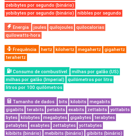
zebibytes por segundo (binário)
yobibytes por segundo (binário)
nibbles por segundo
Energia
joules
quilojoules
quilocalorias
quilowatts-hora
Frequência
hertz
kilohertz
megahertz
gigahertz
terahertz
Consumo de combustível
milhas por galão (US)
milhas por galão (Imperial)
quilómetros por litro
litros por 100 quilômetros
Tamanho de dados
bits
kilobits
megabits
gigabits
terabits
petabits
exabits
zettabits
yottabits
bytes
kilobytes
megabytes
gigabytes
terabytes
petabytes
exabytes
zettabytes
yottabytes
kibibits (binário)
mebibits (binário)
gibibits (binário)