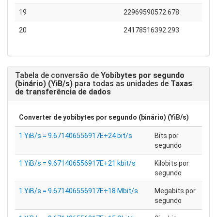
19
22969590572.678
20
24178516392.293
Tabela de conversão de
Yobibytes por segundo
(binário) (YiB/s)
para todas as unidades de
Taxas
de transferência de dados
Converter de
yobibytes por segundo (binário) (YiB/s)
1 YiB/s = 9.671406556917E+24 bit/s
Bits por
segundo
1 YiB/s = 9.671406556917E+21 kbit/s
Kilobits por
segundo
1 YiB/s = 9.671406556917E+18 Mbit/s
Megabits por
segundo