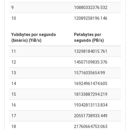
9
10880332376.532
10
12089258196.146
Yobibytes por segundo
Petabytes por
(binário) (YiB/s)
segundo (PB/s)
11
13298184015.761
12
14507109835.376
13
15716035654.99
14
16924961474.605
15
18133887294.219
16
19342813113.834
17
20551738933.449
18
21760664753.063