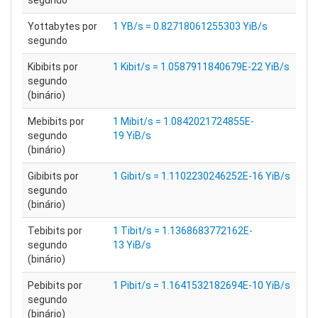
segundo
Yottabytes por
1 YB/s = 0.82718061255303 YiB/s
segundo
Kibibits por
1 Kibit/s = 1.0587911840679E-22 YiB/s
segundo
(binário)
Mebibits por
1 Mibit/s = 1.0842021724855E-
segundo
19 YiB/s
(binário)
Gibibits por
1 Gibit/s = 1.1102230246252E-16 YiB/s
segundo
(binário)
Tebibits por
1 Tibit/s = 1.1368683772162E-
segundo
13 YiB/s
(binário)
Pebibits por
1 Pibit/s = 1.1641532182694E-10 YiB/s
segundo
(binário)