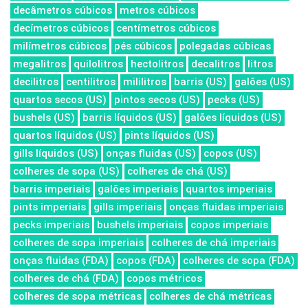
decâmetros cúbicos
metros cúbicos
decímetros cúbicos
centímetros cúbicos
milímetros cúbicos
pés cúbicos
polegadas cúbicas
megalitros
quilolitros
hectolitros
decalitros
litros
decilitros
centilitros
mililitros
barris (US)
galões (US)
quartos secos (US)
pintos secos (US)
pecks (US)
bushels (US)
barris líquidos (US)
galões líquidos (US)
quartos líquidos (US)
pints líquidos (US)
gills líquidos (US)
onças fluidas (US)
copos (US)
colheres de sopa (US)
colheres de chá (US)
barris imperiais
galões imperiais
quartos imperiais
pints imperiais
gills imperiais
onças fluidas imperiais
pecks imperiais
bushels imperiais
copos imperiais
colheres de sopa imperiais
colheres de chá imperiais
onças fluidas (FDA)
copos (FDA)
colheres de sopa (FDA)
colheres de chá (FDA)
copos métricos
colheres de sopa métricas
colheres de chá métricas