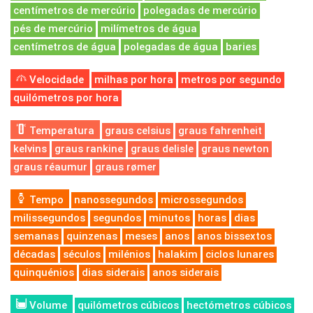
centímetros de mercúrio
polegadas de mercúrio
pés de mercúrio
milímetros de água
centímetros de água
polegadas de água
baries
Velocidade
milhas por hora
metros por segundo
quilómetros por hora
Temperatura
graus celsius
graus fahrenheit
kelvins
graus rankine
graus delisle
graus newton
graus réaumur
graus rømer
Tempo
nanossegundos
microssegundos
milissegundos
segundos
minutos
horas
dias
semanas
quinzenas
meses
anos
anos bissextos
décadas
séculos
milénios
halakim
ciclos lunares
quinquénios
dias siderais
anos siderais
Volume
quilómetros cúbicos
hectómetros cúbicos