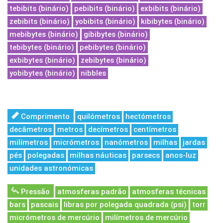
tebibits (binário)
pebibits (binário)
exbibits (binário)
zebibits (binário)
yobibits (binário)
kibibytes (binário)
mebibytes (binário)
gibibytes (binário)
tebibytes (binário)
pebibytes (binário)
exbibytes (binário)
zebibytes (binário)
yobibytes (binário)
nibbles
Comprimento
quilómetros
hectómetros
decâmetros
metros
decímetros
centímetros
milímetros
micrómetros
nanómetros
milhas
jardas
pés
polegadas
milhas náuticas
parsecs
anos-luz
unidades astronómicas
Pressão
atmosferas padrão
atmosferas técnicas
bars
pascais
libras por polegada quadrada (psi)
torr
micrómetros de mercúrio
milímetros de mercúrio