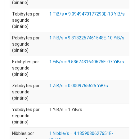
(binário)
Tebibytes por
1 TiB/s = 9.0949470177293E-13 YiB/s
segundo
(binário)
Pebibytes por
1 PiB/s = 9.3132257461548E-10 YiB/s
segundo
(binário)
Exbibytes por
1 EiB/s = 9.5367431640625E-07 YiB/s
segundo
(binário)
Zebibytes por
1 ZiB/s = 0.0009765625 YiB/s
segundo
(binário)
Yobibytes por
1 YiB/s = 1 YiB/s
segundo
(binário)
Nibbles por
1 Nibble/s = 4.1359030627651E-