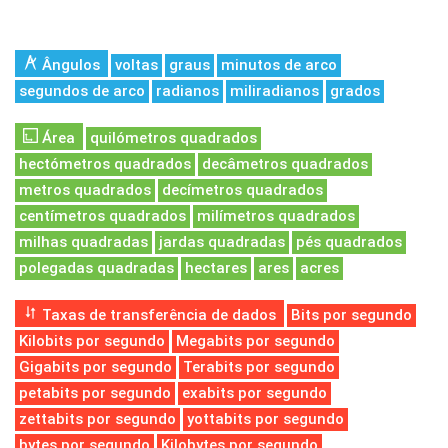
Ângulos
voltas
graus
minutos de arco
segundos de arco
radianos
miliradianos
grados
Área
quilómetros quadrados
hectómetros quadrados
decâmetros quadrados
metros quadrados
decímetros quadrados
centímetros quadrados
milímetros quadrados
milhas quadradas
jardas quadradas
pés quadrados
polegadas quadradas
hectares
ares
acres
Taxas de transferência de dados
Bits por segundo
Kilobits por segundo
Megabits por segundo
Gigabits por segundo
Terabits por segundo
petabits por segundo
exabits por segundo
zettabits por segundo
yottabits por segundo
bytes por segundo
Kilobytes por segundo