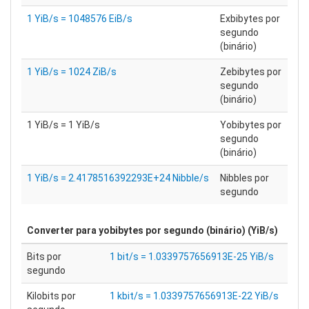
1 YiB/s = 1048576 EiB/s
Exbibytes por
segundo
(binário)
1 YiB/s = 1024 ZiB/s
Zebibytes por
segundo
(binário)
1 YiB/s = 1 YiB/s
Yobibytes por
segundo
(binário)
1 YiB/s = 2.4178516392293E+24 Nibble/s
Nibbles por
segundo
Converter para
yobibytes por segundo (binário) (YiB/s)
Bits por
1 bit/s = 1.0339757656913E-25 YiB/s
segundo
Kilobits por
1 kbit/s = 1.0339757656913E-22 YiB/s