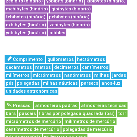
zebibits (binário)
yobibits (binário)
kibibytes (binário)
mebibytes (binário)
gibibytes (binário)
tebibytes (binário)
pebibytes (binário)
exbibytes (binário)
zebibytes (binário)
yobibytes (binário)
nibbles
Comprimento
quilómetros
hectómetros
decâmetros
metros
decímetros
centímetros
milímetros
micrómetros
nanómetros
milhas
jardas
pés
polegadas
milhas náuticas
parsecs
anos-luz
unidades astronómicas
Pressão
atmosferas padrão
atmosferas técnicas
bars
pascais
libras por polegada quadrada (psi)
torr
micrómetros de mercúrio
milímetros de mercúrio
centímetros de mercúrio
polegadas de mercúrio