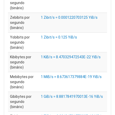
segundo
(binário)
Zebibits por
1 Zibit/s = 0.0001220703125 YiB/s
segundo
(binário)
Yobibits por
1 Zibit/s = 0.125 YiB/s
segundo
(binário)
Kibibytes por
1 KiB/s = 8.470329472543E-22 YiB/s
segundo
(binário)
Mebibytes por
1 MiB/s = 8.673617379884E-19 YiB/s
segundo
(binário)
Gibibytes por
1 GiB/s = 8.8817841970013E-16 YiB/s
segundo
(binário)