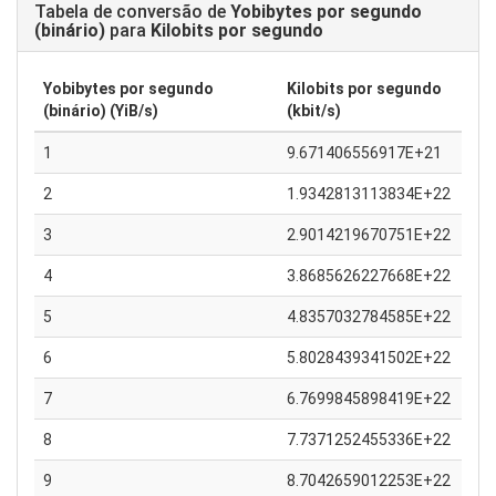
Tabela de conversão de
Yobibytes por segundo
(binário)
para
Kilobits por segundo
Yobibytes por segundo
Kilobits por segundo
(binário) (YiB/s)
(kbit/s)
1
9.671406556917E+21
2
1.9342813113834E+22
3
2.9014219670751E+22
4
3.8685626227668E+22
5
4.8357032784585E+22
6
5.8028439341502E+22
7
6.7699845898419E+22
8
7.7371252455336E+22
9
8.7042659012253E+22