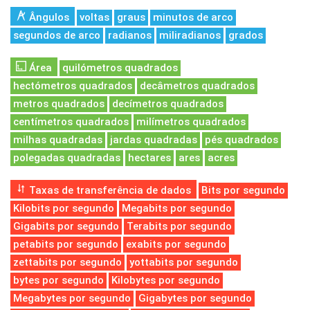
Ângulos
voltas
graus
minutos de arco
segundos de arco
radianos
miliradianos
grados
Área
quilómetros quadrados
hectómetros quadrados
decâmetros quadrados
metros quadrados
decímetros quadrados
centímetros quadrados
milímetros quadrados
milhas quadradas
jardas quadradas
pés quadrados
polegadas quadradas
hectares
ares
acres
Taxas de transferência de dados
Bits por segundo
Kilobits por segundo
Megabits por segundo
Gigabits por segundo
Terabits por segundo
petabits por segundo
exabits por segundo
zettabits por segundo
yottabits por segundo
bytes por segundo
Kilobytes por segundo
Megabytes por segundo
Gigabytes por segundo