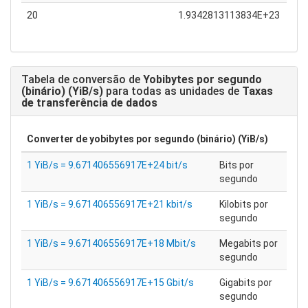
20
1.9342813113834E+23
Tabela de conversão de
Yobibytes por segundo
(binário) (YiB/s)
para todas as unidades de
Taxas
de transferência de dados
Converter de
yobibytes por segundo (binário) (YiB/s)
1 YiB/s = 9.671406556917E+24 bit/s
Bits por
segundo
1 YiB/s = 9.671406556917E+21 kbit/s
Kilobits por
segundo
1 YiB/s = 9.671406556917E+18 Mbit/s
Megabits por
segundo
1 YiB/s = 9.671406556917E+15 Gbit/s
Gigabits por
segundo