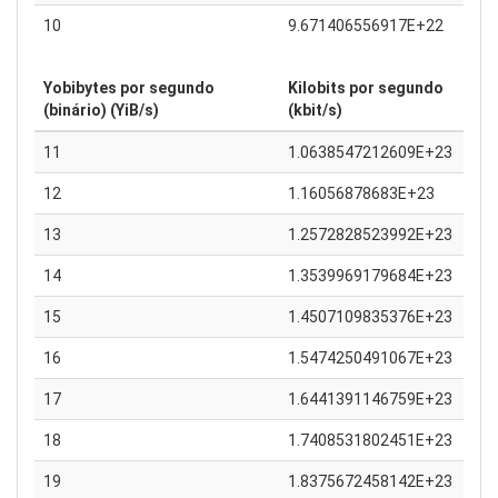
10
9.671406556917E+22
Yobibytes por segundo
Kilobits por segundo
(binário) (YiB/s)
(kbit/s)
11
1.0638547212609E+23
12
1.16056878683E+23
13
1.2572828523992E+23
14
1.3539969179684E+23
15
1.4507109835376E+23
16
1.5474250491067E+23
17
1.6441391146759E+23
18
1.7408531802451E+23
19
1.8375672458142E+23