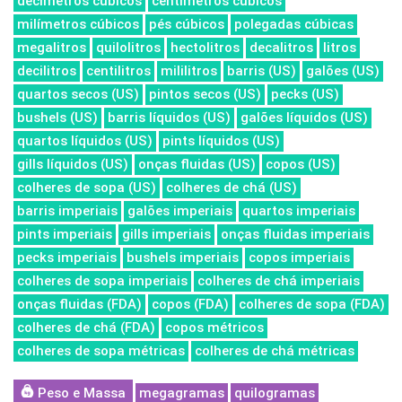
decímetros cúbicos
centímetros cúbicos
milímetros cúbicos
pés cúbicos
polegadas cúbicas
megalitros
quilolitros
hectolitros
decalitros
litros
decilitros
centilitros
mililitros
barris (US)
galões (US)
quartos secos (US)
pintos secos (US)
pecks (US)
bushels (US)
barris líquidos (US)
galões líquidos (US)
quartos líquidos (US)
pints líquidos (US)
gills líquidos (US)
onças fluidas (US)
copos (US)
colheres de sopa (US)
colheres de chá (US)
barris imperiais
galões imperiais
quartos imperiais
pints imperiais
gills imperiais
onças fluidas imperiais
pecks imperiais
bushels imperiais
copos imperiais
colheres de sopa imperiais
colheres de chá imperiais
onças fluidas (FDA)
copos (FDA)
colheres de sopa (FDA)
colheres de chá (FDA)
copos métricos
colheres de sopa métricas
colheres de chá métricas
Peso e Massa
megagramas
quilogramas