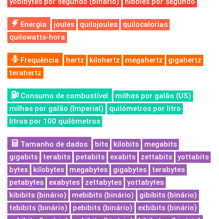
yobibytes por segundo (binário)
nibbles por segundo
Energia
joules
quilojoules
quilocalorias
quilowatts-hora
Frequência
hertz
kilohertz
megahertz
gigahertz
terahertz
Consumo de combustível
milhas por galão (US)
milhas por galão (Imperial)
quilómetros por litro
litros por 100 quilômetros
Tamanho de dados
bits
kilobits
megabits
gigabits
terabits
petabits
exabits
zettabits
yottabits
bytes
kilobytes
megabytes
gigabytes
terabytes
petabytes
exabytes
zettabytes
yottabytes
kibibits (binário)
mebibits (binário)
gibibits (binário)
tebibits (binário)
pebibits (binário)
exbibits (binário)