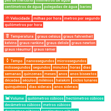
pés de mercúrio
milímetros de água
centímetros de água
polegadas de água
baries
Velocidade
milhas por hora
metros por segundo
quilómetros por hora
Temperatura
graus celsius
graus fahrenheit
kelvins
graus rankine
graus delisle
graus newton
graus réaumur
graus rømer
Tempo
nanossegundos
microssegundos
milissegundos
segundos
minutos
horas
dias
semanas
quinzenas
meses
anos
anos bissextos
décadas
séculos
milénios
halakim
ciclos lunares
quinquénios
dias siderais
anos siderais
Volume
quilómetros cúbicos
hectómetros cúbicos
decâmetros cúbicos
metros cúbicos