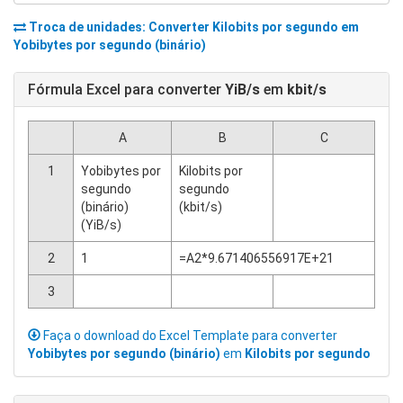
Troca de unidades: Converter
Kilobits por segundo
em
Yobibytes por segundo (binário)
Fórmula Excel para converter
YiB/s
em
kbit/s
A
B
C
1
Yobibytes por
Kilobits por
segundo
segundo
(binário)
(kbit/s)
(YiB/s)
2
1
=A2*9.671406556917E+21
3
Faça o download do Excel Template para converter
Yobibytes por segundo (binário)
em
Kilobits por segundo