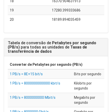
18
16370.904631913
19
17280.399333686
20
18189.894035459
Tabela de conversão de
Petabytes por segundo
(PB/s)
para todas as unidades de
Taxas de
transferência de dados
Converter de
Petabytes por segundo (PB/s)
1 PB/s = 8E+15 bit/s
Bits por segundo
1 PB/s = 8000000000000 kbit/s
Kilobits por
segundo
1 PB/s = 8000000000 Mbit/s
Megabits por
segundo
1 PB/s = 8000000 Gbit/s
Gigabits por