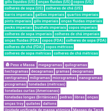
gills líquidos (US)
onças fluidas (US)
copos (US)
colheres de sopa (US)
colheres de chá (US)
barris imperiais
galões imperiais
quartos imperiais
pints imperiais
gills imperiais
onças fluidas imperiais
pecks imperiais
bushels imperiais
copos imperiais
colheres de sopa imperiais
colheres de chá imperiais
onças fluidas (FDA)
copos (FDA)
colheres de sopa (FDA)
colheres de chá (FDA)
copos métricos
colheres de sopa métricas
colheres de chá métricas
Peso e Massa
megagramas
quilogramas
hectogramas
decagramas
gramas
decigramas
centigramas
miligramas
microgramas
nanogramas
picogramas
toneladas (métricas)
toneladas curtas (Americanas)
toneladas longas (Britânicas)
pedras
libras
onças
onças troy
quilates
daltons
Unidade unificada de massa atómica
Massas da Terra