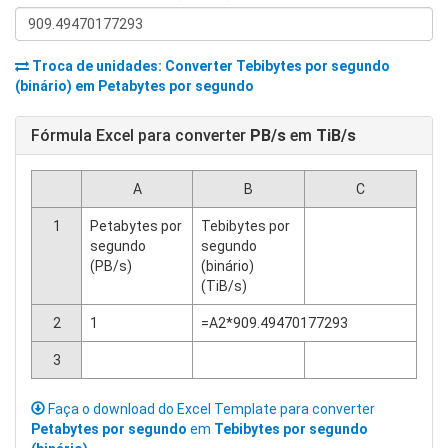
Troca de unidades: Converter
Tebibytes por segundo
(binário)
em
Petabytes por segundo
Fórmula Excel para converter
PB/s
em
TiB/s
A
B
C
1
Petabytes por
Tebibytes por
segundo
segundo
(PB/s)
(binário)
(TiB/s)
2
1
=A2*909.49470177293
3
Faça o download do Excel Template para converter
Petabytes por segundo
em
Tebibytes por segundo