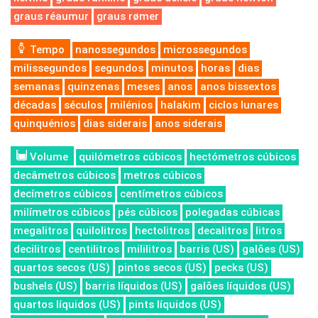
graus réaumur
graus rømer
Tempo
nanossegundos
microssegundos
milissegundos
segundos
minutos
horas
dias
semanas
quinzenas
meses
anos
anos bissextos
décadas
séculos
milénios
halakim
ciclos lunares
quinquénios
dias siderais
anos siderais
Volume
quilómetros cúbicos
hectómetros cúbicos
decâmetros cúbicos
metros cúbicos
decímetros cúbicos
centímetros cúbicos
milímetros cúbicos
pés cúbicos
polegadas cúbicas
megalitros
quilolitros
hectolitros
decalitros
litros
decilitros
centilitros
mililitros
barris (US)
galões (US)
quartos secos (US)
pintos secos (US)
pecks (US)
bushels (US)
barris líquidos (US)
galões líquidos (US)
quartos líquidos (US)
pints líquidos (US)