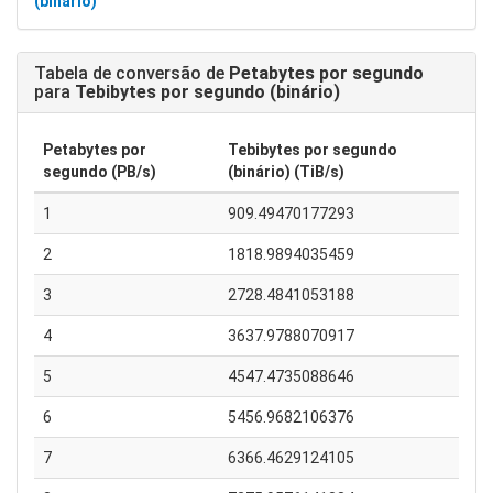
(binário)
Tabela de conversão de
Petabytes por segundo
para
Tebibytes por segundo (binário)
Petabytes por
Tebibytes por segundo
segundo (PB/s)
(binário) (TiB/s)
1
909.49470177293
2
1818.9894035459
3
2728.4841053188
4
3637.9788070917
5
4547.4735088646
6
5456.9682106376
7
6366.4629124105