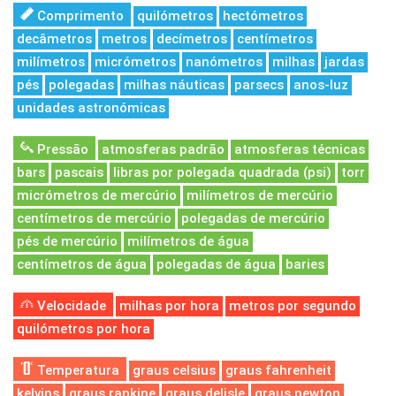
Comprimento
quilómetros
hectómetros
decâmetros
metros
decímetros
centímetros
milímetros
micrómetros
nanómetros
milhas
jardas
pés
polegadas
milhas náuticas
parsecs
anos-luz
unidades astronómicas
Pressão
atmosferas padrão
atmosferas técnicas
bars
pascais
libras por polegada quadrada (psi)
torr
micrómetros de mercúrio
milímetros de mercúrio
centímetros de mercúrio
polegadas de mercúrio
pés de mercúrio
milímetros de água
centímetros de água
polegadas de água
baries
Velocidade
milhas por hora
metros por segundo
quilómetros por hora
Temperatura
graus celsius
graus fahrenheit
kelvins
graus rankine
graus delisle
graus newton