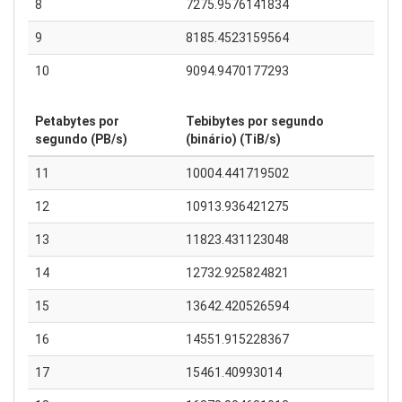
8
7275.9576141834
9
8185.4523159564
10
9094.9470177293
Petabytes por
Tebibytes por segundo
segundo (PB/s)
(binário) (TiB/s)
11
10004.441719502
12
10913.936421275
13
11823.431123048
14
12732.925824821
15
13642.420526594
16
14551.915228367
17
15461.40993014