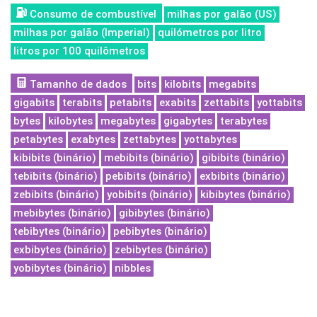
Consumo de combustível
milhas por galão (US)
milhas por galão (Imperial)
quilómetros por litro
litros por 100 quilômetros
Tamanho de dados
bits
kilobits
megabits
gigabits
terabits
petabits
exabits
zettabits
yottabits
bytes
kilobytes
megabytes
gigabytes
terabytes
petabytes
exabytes
zettabytes
yottabytes
kibibits (binário)
mebibits (binário)
gibibits (binário)
tebibits (binário)
pebibits (binário)
exbibits (binário)
zebibits (binário)
yobibits (binário)
kibibytes (binário)
mebibytes (binário)
gibibytes (binário)
tebibytes (binário)
pebibytes (binário)
exbibytes (binário)
zebibytes (binário)
yobibytes (binário)
nibbles