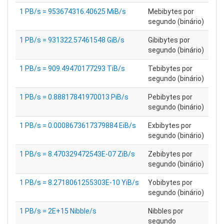
1 PB/s = 953674316.40625 MiB/s
Mebibytes por
segundo (binário)
1 PB/s = 931322.57461548 GiB/s
Gibibytes por
segundo (binário)
1 PB/s = 909.49470177293 TiB/s
Tebibytes por
segundo (binário)
1 PB/s = 0.88817841970013 PiB/s
Pebibytes por
segundo (binário)
1 PB/s = 0.0008673617379884 EiB/s
Exbibytes por
segundo (binário)
1 PB/s = 8.470329472543E-07 ZiB/s
Zebibytes por
segundo (binário)
1 PB/s = 8.2718061255303E-10 YiB/s
Yobibytes por
segundo (binário)
1 PB/s = 2E+15 Nibble/s
Nibbles por
segundo