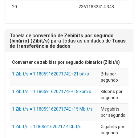
20
23611832414.348
Tabela de conversão de
Zebibits por segundo
(binário) (Zibit/s)
para todas as unidades de
Taxas
de transferência de dados
Converter de
zebibits por segundo (binário) (Zibit/s)
1 Zibit/s = 1.1805916207174E+21 bit/s
Bits por
segundo
1 Zibit/s = 1.1805916207174E+18 kbit/s
Kilobits por
segundo
1 Zibit/s = 1.1805916207174E+15 Mbit/s
Megabits
por segundo
1 Zibit/s = 1180591620717.4 Gbit/s
Gigabits por
segundo