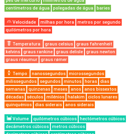
pés de mercúrio
milímetros de água
centímetros de água
polegadas de água
baries
Velocidade
milhas por hora
metros por segundo
quilómetros por hora
Temperatura
graus celsius
graus fahrenheit
kelvins
graus rankine
graus delisle
graus newton
graus réaumur
graus rømer
Tempo
nanossegundos
microssegundos
milissegundos
segundos
minutos
horas
dias
semanas
quinzenas
meses
anos
anos bissextos
décadas
séculos
milénios
halakim
ciclos lunares
quinquénios
dias siderais
anos siderais
Volume
quilómetros cúbicos
hectómetros cúbicos
decâmetros cúbicos
metros cúbicos