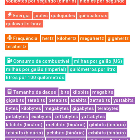
yobibytes por segundo (binário)
nibbles por segundo
Energia
joules
quilojoules
quilocalorias
quilowatts-hora
Frequência
hertz
kilohertz
megahertz
gigahertz
terahertz
Consumo de combustível
milhas por galão (US)
milhas por galão (Imperial)
quilómetros por litro
litros por 100 quilômetros
Tamanho de dados
bits
kilobits
megabits
gigabits
terabits
petabits
exabits
zettabits
yottabits
bytes
kilobytes
megabytes
gigabytes
terabytes
petabytes
exabytes
zettabytes
yottabytes
kibibits (binário)
mebibits (binário)
gibibits (binário)
tebibits (binário)
pebibits (binário)
exbibits (binário)