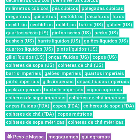
decímetros cúbicos
centímetros cúbicos
milímetros cúbicos
pés cúbicos
polegadas cúbicas
megalitros
quilolitros
hectolitros
decalitros
litros
decilitros
centilitros
mililitros
barris (US)
galões (US)
quartos secos (US)
pintos secos (US)
pecks (US)
bushels (US)
barris líquidos (US)
galões líquidos (US)
quartos líquidos (US)
pints líquidos (US)
gills líquidos (US)
onças fluidas (US)
copos (US)
colheres de sopa (US)
colheres de chá (US)
barris imperiais
galões imperiais
quartos imperiais
pints imperiais
gills imperiais
onças fluidas imperiais
pecks imperiais
bushels imperiais
copos imperiais
colheres de sopa imperiais
colheres de chá imperiais
onças fluidas (FDA)
copos (FDA)
colheres de sopa (FDA)
colheres de chá (FDA)
copos métricos
colheres de sopa métricas
colheres de chá métricas
Peso e Massa
megagramas
quilogramas