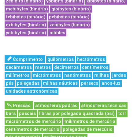
zebibits (binário)
yobibits (binário)
kibibytes (binário)
mebibytes (binário)
gibibytes (binário)
tebibytes (binário)
pebibytes (binário)
exbibytes (binário)
zebibytes (binário)
yobibytes (binário)
nibbles
Comprimento
quilómetros
hectómetros
decâmetros
metros
decímetros
centímetros
milímetros
micrómetros
nanómetros
milhas
jardas
pés
polegadas
milhas náuticas
parsecs
anos-luz
unidades astronómicas
Pressão
atmosferas padrão
atmosferas técnicas
bars
pascais
libras por polegada quadrada (psi)
torr
micrómetros de mercúrio
milímetros de mercúrio
centímetros de mercúrio
polegadas de mercúrio