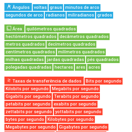
Ângulos
voltas
graus
minutos de arco
segundos de arco
radianos
miliradianos
grados
Área
quilómetros quadrados
hectómetros quadrados
decâmetros quadrados
metros quadrados
decímetros quadrados
centímetros quadrados
milímetros quadrados
milhas quadradas
jardas quadradas
pés quadrados
polegadas quadradas
hectares
ares
acres
Taxas de transferência de dados
Bits por segundo
Kilobits por segundo
Megabits por segundo
Gigabits por segundo
Terabits por segundo
petabits por segundo
exabits por segundo
zettabits por segundo
yottabits por segundo
bytes por segundo
Kilobytes por segundo
Megabytes por segundo
Gigabytes por segundo