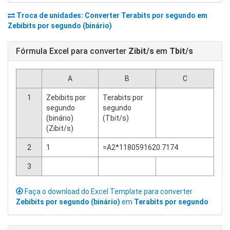
Troca de unidades: Converter
Terabits por segundo
em
Zebibits por segundo (binário)
Fórmula Excel para converter
Zibit/s
em
Tbit/s
A
B
C
1
Zebibits por
Terabits por
segundo
segundo
(binário)
(Tbit/s)
(Zibit/s)
2
1
=A2*1180591620.7174
3
Faça o download do Excel Template para converter
Zebibits por segundo (binário)
em
Terabits por segundo