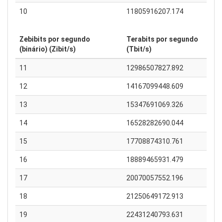
10
11805916207.174
Zebibits por segundo
Terabits por segundo
(binário) (Zibit/s)
(Tbit/s)
11
12986507827.892
12
14167099448.609
13
15347691069.326
14
16528282690.044
15
17708874310.761
16
18889465931.479
17
20070057552.196
18
21250649172.913
19
22431240793.631